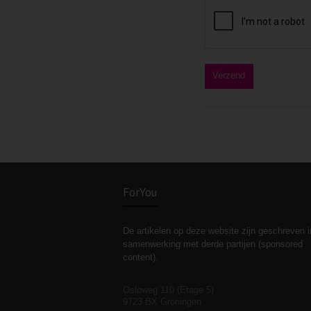
ForYou
De artikelen op deze website zijn geschreven i
samenwerking met derde partijen (sponsored
content).
Osloweg 110 (Etage 5)
9723 BX Groningen