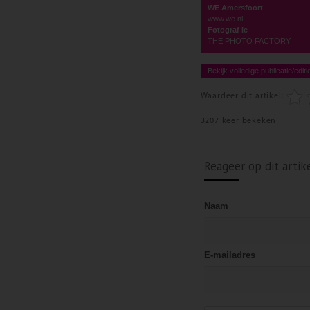
WE Amersfoort
www.we.nl
Fotograf ie
THE PHOTO FACTORY
Bekijk volledige publicatie/editi
Waardeer dit artikel:
3207 keer bekeken
Reageer op dit artik
Naam
E-mailadres