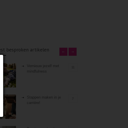
st besproken artikelen
Vernieuw jezelf met
11
mindfulness
Stappen maken in je
7
carrière!