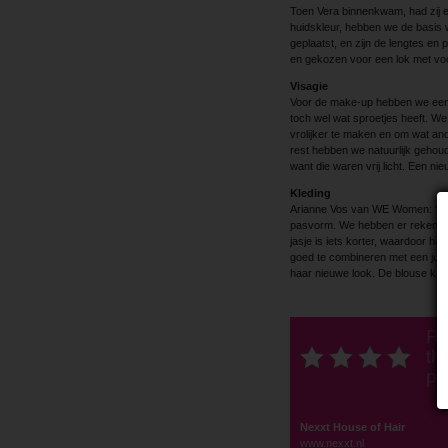
Toen Vera binnenkwam, had zij e
huidskleur, hebben we de basis w
geplaatst, en zijn de lengtes e
en gekozen voor een lok met voo
Visagie
Voor de make-up hebben we een 
toch wel wat sproetjes heeft. W
vrolijker te maken en om wat and
rest hebben we natuurlijk gehou
want die waren vrij licht. Een ni
Kleding
Arianne Vos van WE Women: ‘Wij
pasvorm. We hebben er rekening 
jasje is iets korter, waardoor haar
goed te combineren met een jurk 
haar nieuwe look. De blouse ka
Ra
thi
po
Nexxt House of Hair
www.nexxt.nl