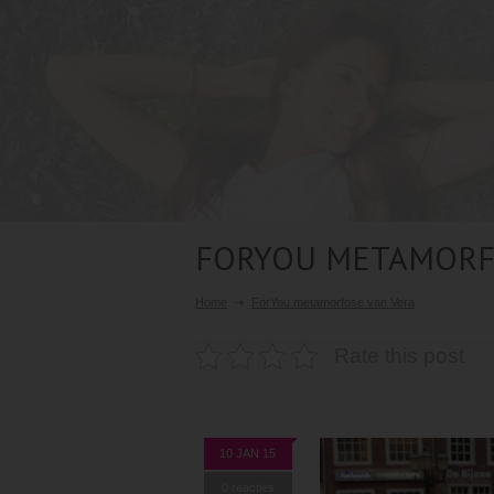
FORYOU METAMORF
Home
ForYou metamorfose van Vera
Rate this post
10 JAN 15
0 reacties