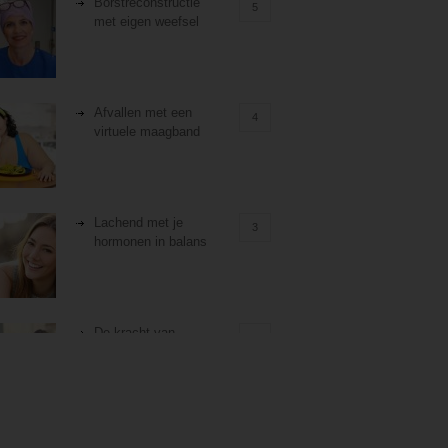
Borstreconstructie
5
met eigen weefsel
Afvallen met een
4
virtuele maagband
Lachend met je
3
hormonen in balans
De kracht van
3
zelfreflectie
Stiefouderschap en
3