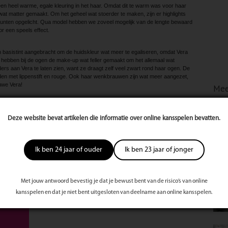
en heel warme, egale kleuring in het haar. Omdat dit te warm was voor haar
at matter gemaakt. Om het geheel wat stoerder te maken, zijn er highlights
n punten opgelicht. Qua model hebben we zoveel mogelijk van de lengte bewaard
r een speels effect.
basistint aangebracht om de huidskleur wat meer te egaliseren, omdat Vera
e hebben bij de ogen de make-up wat feller gemaakt om het allemaal wat
ers aan Vera te laten zien, want ze draagt zelf veel zwart rond haar ogen. De
den met lippenstift en rouge. Ook haar wenkbrauwen zijn wat meer aangezet,
euwe Vera!
Mee
 hebben gekozen voor een vrouwelijke look met mooie materialen en goede
mee gehouden dat alle items ook los van elkaar goed te combineren zijn. Het
Deze website bevat artikelen die informatie over online kansspelen bevatten.
 taille extra wordt benadrukt. Omdat het jasje mooi in de taille valt, is dit ook
of rok. De kleur en print van de blouse breken het geheel en passen goed bij
n ook gedragen worden op een jeans.
Ik ben 24 jaar of ouder
Ik ben 23 jaar of jonger
te
s
Met jouw antwoord bevestig je dat je bewust bent van de risico’s van online
st
kansspelen en dat je niet bent uitgesloten van deelname aan online kansspelen.