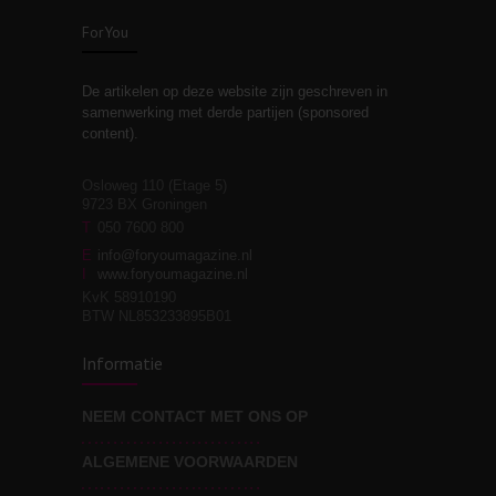
zelfreflectie
ForYou
De artikelen op deze website zijn geschreven in
Stiefouderschap en
3
samenwerking met derde partijen (sponsored
relaties
content).
Osloweg 110 (Etage 5)
9723 BX Groningen
Leven zonder
T
050 7600 800
3
moeite!
E
info@foryoumagazine.nl
I
www.foryoumagazine.nl
KvK 58910190
BTW NL853233895B01
Van wens naar
3
Informatie
werkelijkheid
NEEM CONTACT MET ONS OP
ALGEMENE VOORWAARDEN
Wat voor leider wil jij
3
zijn?