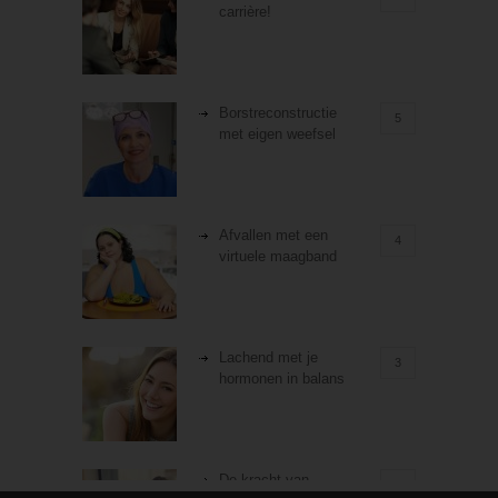
carrière!
Borstreconstructie
5
met eigen weefsel
Afvallen met een
4
virtuele maagband
Lachend met je
3
hormonen in balans
De kracht van
3