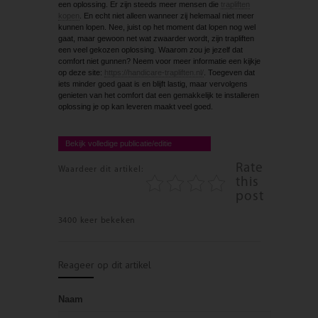
een oplossing. Er zijn steeds meer mensen die
trapliften
kopen
. En echt niet alleen wanneer zij helemaal niet meer
kunnen lopen. Nee, juist op het moment dat lopen nog wel
gaat, maar gewoon net wat zwaarder wordt, zijn trapliften
een veel gekozen oplossing. Waarom zou je jezelf dat
comfort niet gunnen? Neem voor meer informatie een kijkje
op deze site:
https://handicare-trapliften.nl/
. Toegeven dat
iets minder goed gaat is en blijft lastig, maar vervolgens
genieten van het comfort dat een gemakkelijk te installeren
oplossing je op kan leveren maakt veel goed.
Bekijk volledige publicatie/editie
Rate
Waardeer dit artikel:
this
post
3400 keer bekeken
Reageer op dit artikel
Naam