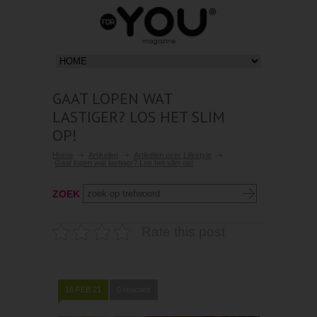
GAAT LOPEN WAT
LASTIGER? LOS HET SLIM
OP!
Home
Artikelen
Artikelen over Lifestyle
Gaat lopen wat lastiger? Los het slim op!
ZOEK
Rate this post
16 FEB 21
0 reacties