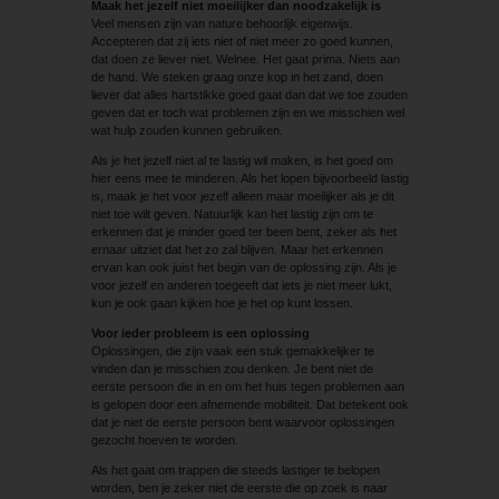
Maak het jezelf niet moeilijker dan noodzakelijk is
Veel mensen zijn van nature behoorlijk eigenwijs.
Accepteren dat zij iets niet of niet meer zo goed kunnen,
dat doen ze liever niet. Welnee. Het gaat prima. Niets aan
de hand. We steken graag onze kop in het zand, doen
liever dat alles hartstikke goed gaat dan dat we toe zouden
geven dat er toch wat problemen zijn en we misschien wel
wat hulp zouden kunnen gebruiken.
Als je het jezelf niet al te lastig wil maken, is het goed om
hier eens mee te minderen. Als het lopen bijvoorbeeld lastig
is, maak je het voor jezelf alleen maar moeilijker als je dit
niet toe wilt geven. Natuurlijk kan het lastig zijn om te
erkennen dat je minder goed ter been bent, zeker als het
ernaar uitziet dat het zo zal blijven. Maar het erkennen
ervan kan ook juist het begin van de oplossing zijn. Als je
voor jezelf en anderen toegeeft dat iets je niet meer lukt,
kun je ook gaan kijken hoe je het op kunt lossen.
Voor ieder probleem is een oplossing
Oplossingen, die zijn vaak een stuk gemakkelijker te
vinden dan je misschien zou denken. Je bent niet de
eerste persoon die in en om het huis tegen problemen aan
is gelopen door een afnemende mobiliteit. Dat betekent ook
dat je niet de eerste persoon bent waarvoor oplossingen
gezocht hoeven te worden.
Als het gaat om trappen die steeds lastiger te belopen
worden, ben je zeker niet de eerste die op zoek is naar