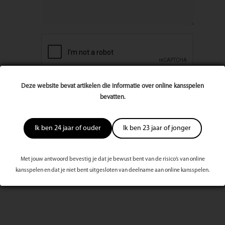
Deze website bevat artikelen die informatie over online kansspelen
bevatten.
Ik ben 24 jaar of ouder
Ik ben 23 jaar of jonger
Met jouw antwoord bevestig je dat je bewust bent van de risico’s van online
Meest bekeken dit kwartaal
kansspelen en dat je niet bent uitgesloten van deelname aan online kansspelen.