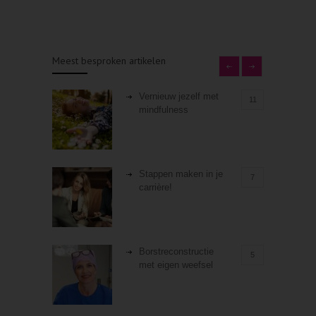
Meest besproken artikelen
Vernieuw jezelf met
11
mindfulness
Stappen maken in je
7
carrière!
Borstreconstructie
5
met eigen weefsel