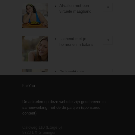
Afvallen met een
4
virtuele maagband
Lachend met je
3
hormonen in balans
De kracht van
3
zelfreflectie
ForYou
De artikelen op deze website zijn geschreven in
Stiefouderschap en
3
samenwerking met derde partijen (sponsored
relaties
content).
Osloweg 110 (Etage 5)
9723 BX Groningen