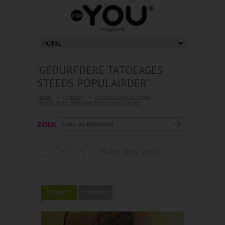
‘GEDURFDERE TATOEAGES
STEEDS POPULAIRDER’
Home
Artikelen
Artikelen over Lifestyle
‘Gedurfdere tatoeages steeds populairder’
ZOEK
Rate this post
13 JUN 17
0 reacties