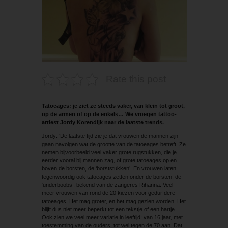
Rate this post
Tatoeages: je ziet ze steeds vaker, van klein tot groot,
op de armen of op de enkels… We vroegen tattoo-
artiest Jordy Korendijk naar de laatste trends.
Jordy: ‘De laatste tijd zie je dat vrouwen de mannen zijn
gaan navolgen wat de grootte van de tatoeages betreft. Ze
nemen bijvoorbeeld veel vaker grote rugstukken, die je
eerder vooral bij mannen zag, of grote tatoeages op en
boven de borsten, de ‘borststukken’. En vrouwen laten
tegenwoordig ook tatoeages zetten onder de borsten: de
‘underboobs’, bekend van de zangeres Rihanna. Veel
meer vrouwen van rond de 20 kiezen voor gedurfdere
tatoeages. Het mag groter, en het mag gezien worden. Het
blijft dus niet meer beperkt tot een tekstje of een hartje.
Ook zien we veel meer variatie in leeftijd: van 16 jaar, met
toestemming van de ouders, tot wel tegen de 70 aan. Dat