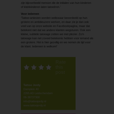
zijn bijvoorbeeld mensen die de initialen van hun kinderen
of kleinkinderen laten tatoeëren.’
Voor iedereen
‘Tattoo-artiesten worden weliswaar beoordeeld op hun
grotere en ambitieuzere werken, en daar zie je dan ook
veel van op onze website en Facebookpagina, maar dat
betekent niet dat we andere klanten wegsturen. Ook een
kleine, subtiele tatoeage zetten we met plezier. Zo’n
tatoeage kan net zoveel betekenis hebben voor iemand als
een grotere. Het is hier gezellig en we nemen de tijd voor
de klant. Iedereen is welkom!’
Rate
this
post
Tattoo Jordy
Damplein 40
2265 AD Leidschendam
06-38737300
info@tattoojordy.nl
www.tattoojordy.nl