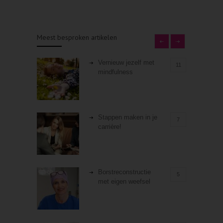
Meest besproken artikelen
Vernieuw jezelf met
11
mindfulness
Stappen maken in je
7
carrière!
Borstreconstructie
5
met eigen weefsel