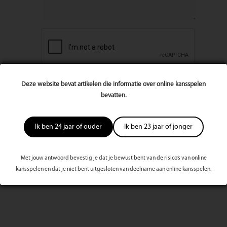
Deze website bevat artikelen die informatie over online kansspelen
bevatten.
Ik ben 24 jaar of ouder
Ik ben 23 jaar of jonger
Met jouw antwoord bevestig je dat je bewust bent van de risico’s van online
Meest bekeken dit kwartaal
kansspelen en dat je niet bent uitgesloten van deelname aan online kansspelen.