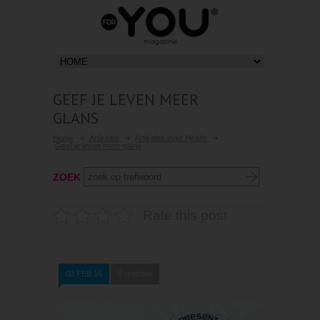
GEEF JE LEVEN MEER
GLANS
Home
Artikelen
Artikelen over Health
Geef je leven meer glans
ZOEK
Rate this post
03 FEB 16
0 reacties