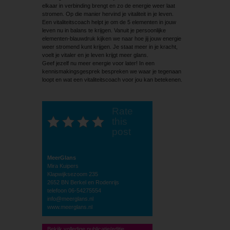
elkaar in verbinding brengt en zo de energie weer laat
stromen. Op die manier hervind je vitaliteit in je leven.
Een vitaliteitscoach helpt je om de 5 elementen in jouw
leven nu in balans te krijgen. Vanuit je persoonlijke
elementen-blauwdruk kijken we naar hoe jij jouw energie
weer stromend kunt krijgen. Je staat meer in je kracht,
voelt je vitaler en je leven krijgt meer glans.
Geef jezelf nu meer energie voor later! In een
kennismakingsgesprek bespreken we waar je tegenaan
loopt en wat een vitaliteitscoach voor jou kan betekenen.
Rate
this
post
MeerGlans
Mira Kuipers
Klapwijksezoom 235
2652 BN Berkel en Rodenrijs
telefoon 06-54275554
info@meerglans.nl
www.meerglans.nl
Bekijk volledige publicatie/editie