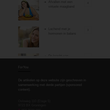
Afvallen met een
4
virtuele maagband
Lachend met je
3
hormonen in balans
De kracht van
3
zelfreflectie
ForYou
De artikelen op deze website zijn geschreven in
Stiefouderschap en
3
samenwerking met derde partijen (sponsored
relaties
content).
Osloweg 110 (Etage 5)
9723 BX Groningen
Leven zonder