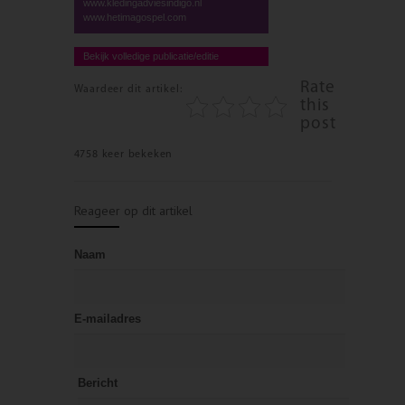
www.kledingadviesindigo.nl
www.hetimagospel.com
Bekijk volledige publicatie/editie
Rate
Waardeer dit artikel:
this
post
4758 keer bekeken
Reageer op dit artikel
Naam
E-mailadres
Bericht