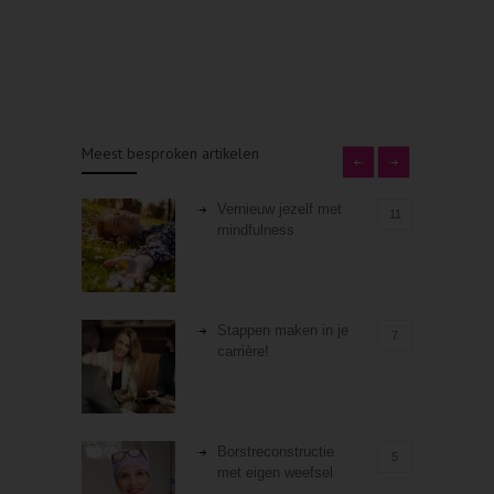
Meest besproken artikelen
Vernieuw jezelf met
11
mindfulness
Stappen maken in je
7
carrière!
Borstreconstructie
5
met eigen weefsel