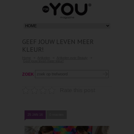
GEEF JOUW LEVEN MEER
KLEUR!
Home
Artikelen
Artikelen over Beauty
Geef jouw leven meer kleur!
ZOEK
Rate this post
25 JAN 16
0 reacties