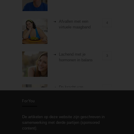
Afvallen met een
4
virtuele maagband
Lachend met je
3
hormonen in balans
De kracht van
3
zelfreflectie
ForYou
De artikelen op deze website zijn geschreven in
Stiefouderschap en
3
samenwerking met derde partijen (sponsored
relaties
content).