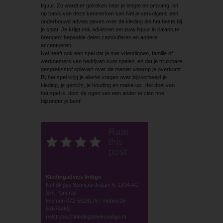
figuur. Zo wordt er gekeken naar je lengte en omvang, en
op basis van deze kenmerken kan Nel je vervolgens een
onderbouwd advies geven over de kleding die het beste bij
je staat. Je krijgt ook adviezen om jouw figuur in balans te
brengen: bepaalde delen camoufleren en andere
accentueren.
Nel heeft ook een spel dat je met vriendinnen, familie of
werknemers van bedrijven kunt spelen, en dat je bruikbare
gespreksstof oplevert over de manier waarop je overkomt.
Bij het spel krijg je allerlei vragen over bijvoorbeeld je
kleding, je gezicht, je houding en make-up. Het doel van
het spel is: door de ogen van een ander te zien hoe
bijzonder je bent!
Rate
this
post
Kledingadvies Indigo
Nel Strijbis Spanjaardsdam 6, 1834 AC
Sint Pancras
telefoon 072-5628176 / mobiel 06-
53674460
nelstrijbis@kledingadviesindigo.nl