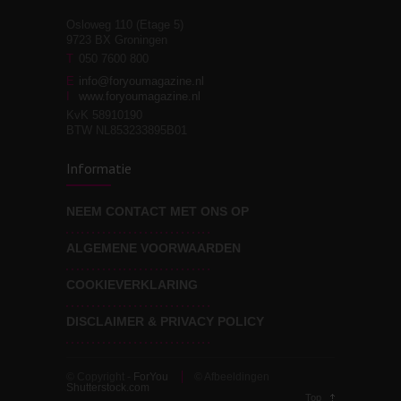
Osloweg 110 (Etage 5)
9723 BX Groningen
Leven zonder
T
050 7600 800
3
moeite!
E
info@foryoumagazine.nl
I
www.foryoumagazine.nl
KvK 58910190
BTW NL853233895B01
Van wens naar
3
Informatie
werkelijkheid
NEEM CONTACT MET ONS OP
ALGEMENE VOORWAARDEN
Wat voor leider wil jij
3
zijn?
COOKIEVERKLARING
DISCLAIMER & PRIVACY POLICY
© Copyright -
ForYou
© Afbeeldingen
Shutterstock.com
Top