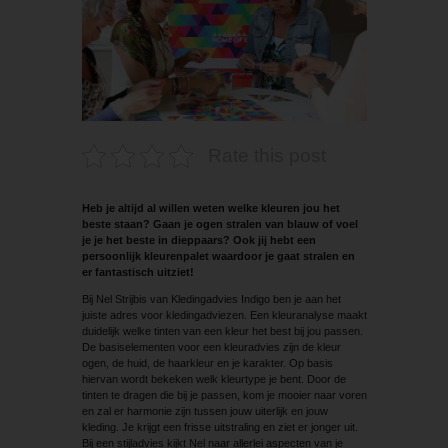
Rate this post
Heb je altijd al willen weten welke kleuren jou het
beste staan? Gaan je ogen stralen van blauw of voel
je je het beste in dieppaars? Ook jij hebt een
persoonlijk kleurenpalet waardoor je gaat stralen en
er fantastisch uitziet!
Bij Nel Strijbis van Kledingadvies Indigo ben je aan het
juiste adres voor kledingadviezen. Een kleuranalyse maakt
duidelijk welke tinten van een kleur het best bij jou passen.
De basiselementen voor een kleuradvies zijn de kleur
ogen, de huid, de haarkleur en je karakter. Op basis
hiervan wordt bekeken welk kleurtype je bent. Door de
tinten te dragen die bij je passen, kom je mooier naar voren
en zal er harmonie zijn tussen jouw uiterlijk en jouw
kleding. Je krijgt een frisse uitstraling en ziet er jonger uit.
Bij een stijladvies kijkt Nel naar allerlei aspecten van je