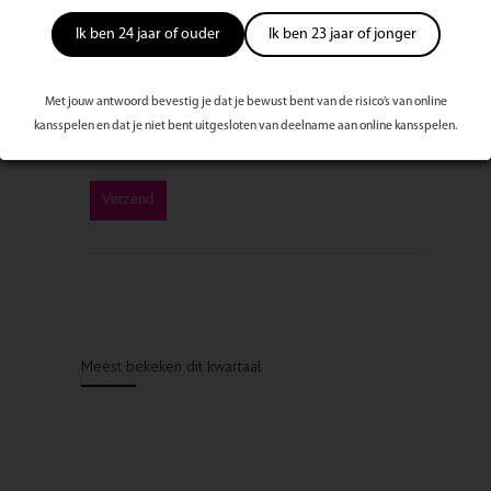
Ik ben 24 jaar of ouder
Ik ben 23 jaar of jonger
Met jouw antwoord bevestig je dat je bewust bent van de risico’s van online
kansspelen en dat je niet bent uitgesloten van deelname aan online kansspelen.
Meest bekeken dit kwartaal