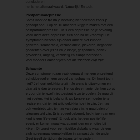
concluderen:
het is het allemaal waard. Natuurlijk! En toch…
Postpartumdepressie
Soms loopt de tijd na je bevalling niet helemaal zoals je
gehoopt had. 1 op de 10 moeders krijgt te maken met een
postpartumdepressie. Dit is een depressie na je bevalling.
Vaak dient deze depressie zich aan na de kraamtijd. De
symptomen hiervan zijn onder andere niet kunnen
genieten, somberheid, vermoeidheid, piekeren, negatieve
gedachten over jezelf en je kindje, gespannen, paniek­
gevoelens, angstig, verdrietig en slaapstoornissen.
Veel moeders omschrijven het als ‘zichzelf kwijt zijn’.
Schaamte
Deze symptomen gaan vaak gepaard met een ontzettend
schuldgevoel en een gevoel van schaamte. Dit hoort toch
niet? Je hoort gelukkig te zijn! Je wens is uitgekomen en
daar zit je dan te zeuren. Het op deze manier denken zorgt
ervoor dat je jezelf niet toestaat je zo te voelen. Je mag dit
niet voelen. Het is belangrijk als kersverse moeder je te
realiseren, dat je niet altijd gelukkig hoeft te zijn. Je mag
ook verdrietig zijn, je mag van slag zijn, je mag balen of
teleurgesteld zijn. Er is zoveel gebeurd; het krijgen van een
kind is een ‘life event’. En ook al is het een positief life
event, er komen nogal wat spanningen en emoties bij
kijken. Dit zorgt voor een tijdelijke disbalans waar de een
zich nu eenmaal gemakkelijker in aanpast dan de ander.
Geef jezelf de tijd om de balans te hervinden.