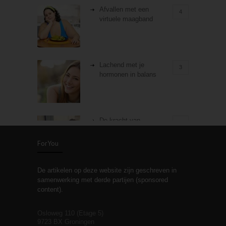
Afvallen met een
4
virtuele maagband
Lachend met je
3
hormonen in balans
De kracht van
3
zelfreflectie
ForYou
De artikelen op deze website zijn geschreven in
Stiefouderschap en
3
samenwerking met derde partijen (sponsored
relaties
content).
Osloweg 110 (Etage 5)
9723 BX Groningen