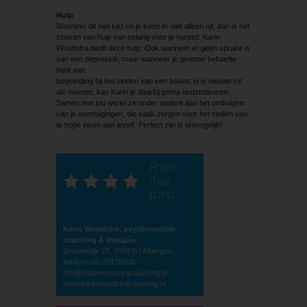
Hulp
Wanneer dit niet lukt en je komt er niet alleen uit, dan is het
zoeken van hulp van belang voor je herstel. Karin
Woudstra biedt deze hulp. Ook wanneer er geen sprake is
van een depressie, maar wanneer je gewoon behoefte
hebt aan
begeleiding bij het vinden van een balans in je nieuwe rol
als moeder, kan Karin je daarbij prima ondersteunen.
Samen met jou werkt ze onder andere aan het ombuigen
van je overtuigingen, die vaak zorgen voor het stellen van
te hoge eisen aan jezelf. Perfect zijn is onmogelijk!
Rate
this
post
Karin Woudstra, psychosociale ­
coaching & therapie
Gravendijk 23, 7665 SJ Albergen
telefoon 06-28170800
info@karinwoudstracoaching.nl
www.karinwoudstracoaching.nl