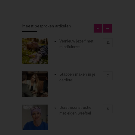
Meest besproken artikelen
Vernieuw jezelf met
11
mindfulness
Stappen maken in je
7
carrière!
Borstreconstructie
5
met eigen weefsel