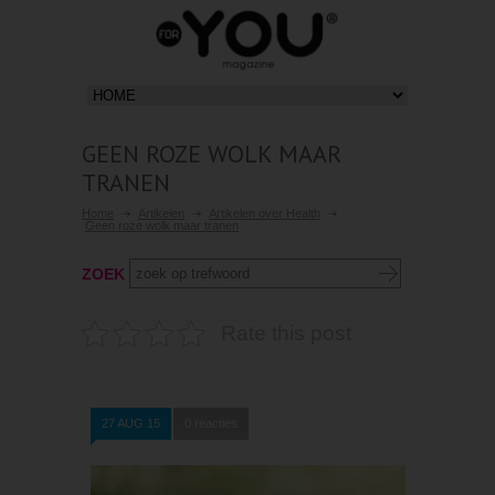
GEEN ROZE WOLK MAAR
TRANEN
Home
Artikelen
Artikelen over Health
Geen roze wolk maar tranen
ZOEK
Rate this post
27 AUG 15
0 reacties