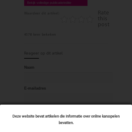
Bekijk volledige publicatie/editie
Rate
Waardeer dit artikel:
this
post
4578 keer bekeken
Reageer op dit artikel
Naam
E-mailadres
Bericht
Deze website bevat artikelen die informatie over online kansspelen
bevatten.