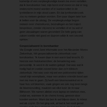
kamertje of een verpleegkundige kwam me even vertellen
dat ik borstkanker had, mijn borst eraf moest en dat er nog
onderzocht moest worden of er kankercellen in de
lymfeklieren in mijn oksel zaten. En dat lymfeonderzoek
zou nu meteen gedaan worden. Een paar dagen later kon
ik bellen voor de uitslag. De verpleegkundige begon
meteen over chemokuren, bestralingen en het traject
bespreken, zonder mij eerst te vertellen of er nu wel of
geen uitzaaiingen waren gevonden! De hele gang van
zaken voelde niet goed en daarom wilde ik een second
opinion.’
Gespecialiseerd in borstkanker
Via Google vond Jane informatie over het Alexander Monro
Ziekenhuis, hét gespecialiseerde ziekenhuis voor
borstkanker. ‘Ik kwam daar in een warm bad terecht. Er
heerste een huiskamersfeer, de benadering was
persoonlijk. Ik werd in de watten gelegd. Dat was wat ik
nodig had en voelde zoveel beter dan zo’n klinisch
ziekenhuis. Het was voor mij wel een pokkeneind rijden
vanaf mijn woonplaats, maar een andere vriendin bood aan
met me mee te gaan. Zij heeft een bloemenwinkel en in
haar bus vol bloemen, vaak gingen we ook nog even langs
de bloemenveiling, maakten we elke keer de rit naar
Bilthoven. We namen allebei onze laptop en telefoon mee,
zodat we, wanneer ik de chemo kreeg, gewoon door
konden werken. Want dat ben ik wel blijven doen, ik móest
wel als zzp’er. En het ging ook, al had ik het nooit gered
zonder al die lieve mensen om me heen. Zo had mijn