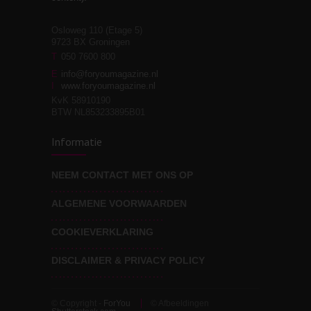
Osloweg 110 (Etage 5)
9723 BX Groningen
Leven zonder
T
050 7600 800
3
moeite!
E
info@foryoumagazine.nl
I
www.foryoumagazine.nl
KvK 58910190
BTW NL853233895B01
Van wens naar
3
Informatie
werkelijkheid
NEEM CONTACT MET ONS OP
ALGEMENE VOORWAARDEN
Wat voor leider wil jij
3
zijn?
COOKIEVERKLARING
DISCLAIMER & PRIVACY POLICY
© Copyright -
ForYou
© Afbeeldingen