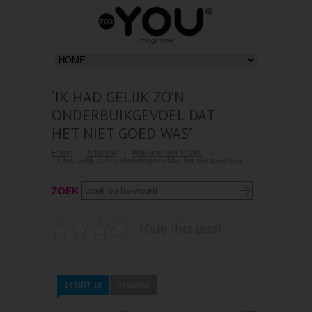
‘IK HAD GELIJK ZO’N
ONDERBUIKGEVOEL DAT
HET NIET GOED WAS’
Home
Artikelen
Artikelen over Health
‘Ik had gelijk zo’n onderbuikgevoel dat het niet goed was’
ZOEK
Rate this post
14 MRT 18
0 reacties