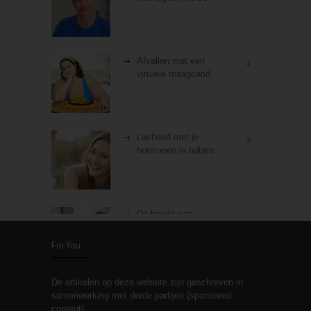
Afvallen met een
4
virtuele maagband
Lachend met je
3
hormonen in balans
De kracht van
3
zelfreflectie
ForYou
De artikelen op deze website zijn geschreven in
Stiefouderschap en
3
samenwerking met derde partijen (sponsored
relaties
content).