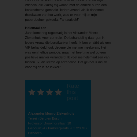
vriendin, die vlakbij mij woont, met de andere buren een
kookschema gemaakt. Iedere avond, als ik doodmoe
thuiskwam van het werk, was er voor mij en mijn
puberdochter gekookt. Fantastisch!’
Helemaal zen
Jane komt nog regelmatig in het Alexander Monro
Ziekenhuis voor controle. ‘De behandeling daar gun ik
iedere vrouw die borstkanker heeft. Ik ben er altijd als een
VIP behandeld, ook degene die met me meekwam. Het
was een heftige periode, maar het heeft me wel op een
positieve manier veranderd. Ik voel me helemaal zen van
binnen. Ik, die leefde op adrenaline. Dat gevoel is nieuw
voor mij en is zo lekker!’
Rate
this
post
Alexander Monro Ziekenhuis
Terrein Berg en Bosch
Professor Bronkhorstlaan 10
Gebouw 94 / Parkeerplaats 9, 3723 MB
Bilthoven