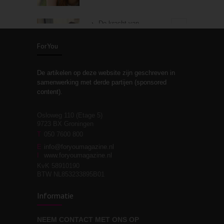
De kracht van
3
zelfreflectie
ForYou
De artikelen op deze website zijn geschreven in
Stiefouderschap en
3
samenwerking met derde partijen (sponsored
relaties
content).
Osloweg 110 (Etage 5)
9723 BX Groningen
Leven zonder
T
050 7600 800
3
moeite!
E
info@foryoumagazine.nl
I
www.foryoumagazine.nl
KvK 58910190
BTW NL853233895B01
Van wens naar
3
Informatie
werkelijkheid
NEEM CONTACT MET ONS OP