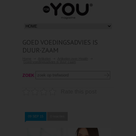
GOED VOEDINGSADVIES IS
DUUR-ZAAM
Home
Artikelen
Artikelen over Health
Goed voedingsadvies is duur-zaam
ZOEK
Rate this post
09 SEP 15
0 reacties