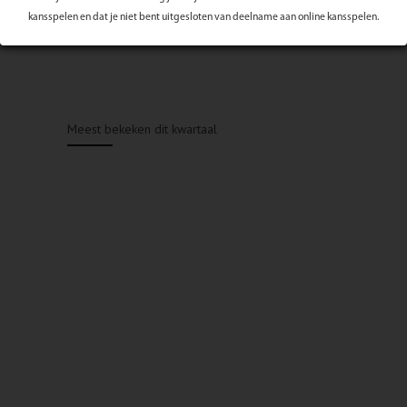
kansspelen en dat je niet bent uitgesloten van deelname aan online kansspelen.
Meest bekeken dit kwartaal