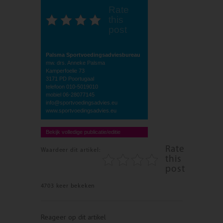
Rate
this
post
Palsma Sportvoedingsadviesbureau
mw. drs. Anneke Palsma
Kamperfoelie 73
3171 PD Poortugaal
telefoon 010-5019010
mobiel 06-28077145
info@sportvoedingsadvies.eu
www.sportvoedingsadvies.eu
Bekijk volledige publicatie/editie
Rate
Waardeer dit artikel:
this
post
4703 keer bekeken
Reageer op dit artikel