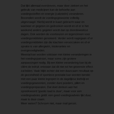
Dat lijkt allemaal overdreven, maar door ziekten en het
gebruik van medicijnen kan de behoefte aan
voedingsstoffen en energie (calorieën) veranderen.
Bovendien wordt de voedings­gewoonte volledig
uitgevraagd. Hierbij wordt in kaart gebracht waar en
wanneer er gegeten en gedronken wordt en of er in het
weekend anders gegeten wordt dan op doordeweekse
dagen. Ook worden de voorkeuren en tegenzinnen voor
voedingsmiddelen genoteerd. Verder wordt nagegaan of er
voedingsmiddelen zijn die klachten veroorzaken en of er
sprake is van allergieën, intoleranties en
overgevoeligheden.
Meestal kan worden volstaan met kleine veranderingen in
het voedingspatroon, maar soms zijn grotere
aanpassingen nodig. Bij een kleine verandering kan bij de
cliënt de indruk ontstaan dat dit niet tot het gewenste effect
zal leiden. Vaak blijkt echter dat een duurzaam resultaat op
de gezondheid of sportieve prestatie kan worden bereikt
met een paar kleine ingrepen in de dagelijkse leefstijl en
voedingsgewoonten, zonder dure poeders, pillen en
voedings­preparaten. Dat doet denken aan het
spreekwoord ‘goede raad is duur’, maar voor een
voedingsadvies geldt: een goed voedingsadvies lijkt duur,
maar is duur-zaam.
Meer weten? Schroom niet, maar mail gerust.