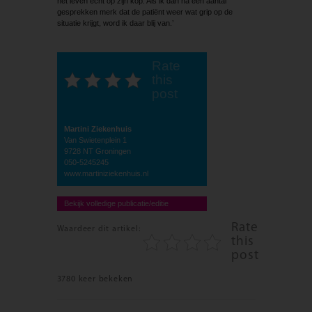
het leven echt op zijn kop. Als ik dan na een aantal
gesprekken merk dat de patiënt weer wat grip op de
situatie krijgt, word ik daar blij van.’
Rate
this
post
Martini Ziekenhuis
Van Swietenplein 1
9728 NT Groningen
050-5245245
www.martiniziekenhuis.nl
Bekijk volledige publicatie/editie
Rate
Waardeer dit artikel:
this
post
3780 keer bekeken