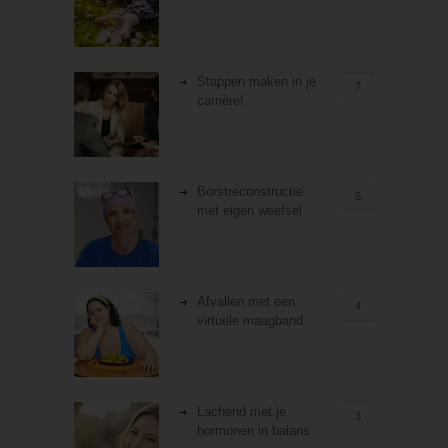
Stappen maken in je
7
carrière!
Borstreconstructie
5
met eigen weefsel
Afvallen met een
4
virtuele maagband
Lachend met je
3
hormonen in balans