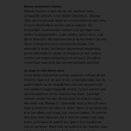
Nieuw evenwicht vinden
Wianda Pastoor is een van de vier medisch maat­
schappelijk werkers in het Martini Ziekenhuis. Wianda:
‘Ziek zijn brengt vaak angst en onzekerheid met zich mee.
Je kunt afhankelijker worden van je naasten. De ­
lichamelijke veranderingen hebben ook gevolgen voor
andere levens­gebieden, zoals relaties, gezin, werk, vrije
tijd en financiën. Wij ondersteunen je bij het vinden van een
nieuw evenwicht in deze veranderde situatie. Ons
werkveld is breed. We bieden bijvoorbeeld begeleiding,
geven informatie en advies of verwijzen je naar andere
vormen van hulpverlening bij jou in de buurt. We kijken
vooral naar waar jij op dat moment behoefte aan hebt.’
Je staat er niet alleen voor
In het Martini Ziekenhuis kunnen patiënten zelf aan de bel
trekken, maar ook de arts of een verpleegkundige kan de
patiënt wijzen op de mogelijkheid voor een gesprek met
een medisch maatschappelijk werker. Zij zien wat het ziek
zijn met patiënten of hun naasten kan doen. Sommige
mensen vinden het dan alsnog lastig om hulp te vragen.
Het motto van Wianda is: ‘Uiteindelijk moet je het zelf doen,
maar je hoeft het niet alleen te doen!’ Alleen al het besef dat
je er niet alleen voor staat, kan mensen helpen. ‘Ik vind het
elke keer weer bijzonder dat ik met een patiënt mee mag
lopen, echt naast de patiënt sta, tijdens zo’n ingrijpende
fase in het leven. Want voor de patiënt of zijn naasten staat