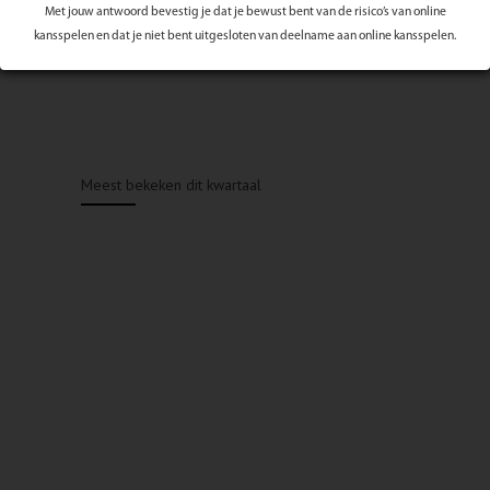
Met jouw antwoord bevestig je dat je bewust bent van de risico’s van online
kansspelen en dat je niet bent uitgesloten van deelname aan online kansspelen.
Meest bekeken dit kwartaal