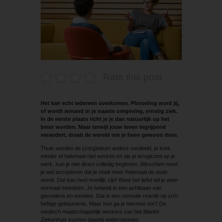
Rate this post
Het kan echt iedereen overkomen. Plotseling word jij,
of wordt iemand in je naaste omgeving, ernstig ziek.
In de eerste plaats richt je je dan natuurlijk op het
beter worden. Maar terwijl jouw leven ingrijpend
verandert, draait de wereld om je heen gewoon door.
Thuis worden de (zorg)taken anders verdeeld, je kunt
minder of helemaal niet werken en als je terugkomt op je
werk, kun je niet direct volledig beginnen. Misschien moet
je wel accepteren dat je nooit meer helemaal de oude
wordt. Dat kan heel moeilijk zijn! Want het liefst wil je weer
normaal meedoen. Je belandt in een achtbaan van
gevoelens en emoties. Dat is een normale reactie op zo’n
heftige gebeurtenis. Maar hoe ga je hiermee om? De
medisch maatschappelijk werkers van het Martini
Ziekenhuis ­kunnen daarbij ondersteunen.