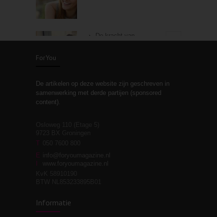
De kracht van
3
zelfreflectie
ForYou
De artikelen op deze website zijn geschreven in
Stiefouderschap en
3
samenwerking met derde partijen (sponsored
relaties
content).
Osloweg 110 (Etage 5)
9723 BX Groningen
Leven zonder
T
050 7600 800
3
moeite!
E
info@foryoumagazine.nl
I
www.foryoumagazine.nl
KvK 58910190
BTW NL853233895B01
Van wens naar
3
Informatie
werkelijkheid