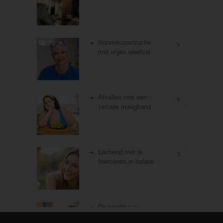
Borstreconstructie
5
met eigen weefsel
Afvallen met een
4
virtuele maagband
Lachend met je
3
hormonen in balans
De kracht van
3
zelfreflectie