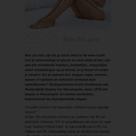
Rate this post
Hoe zou het zijn als je nooit meer in de weer hoeft
met je scheermesje of pincet en voor altijd af kon zijn
van die vervelende haartjes, bobbeltjes, stoppeltjes
en/of ontstekingen op je benen, in je liezen of onder
je oksels? Als je vaarwel kon zeggen tegen scheren,
waxen of epileren en definitief ontharen kon
verwelkomen? Huidspecialiste Greet Hoedeman van
Huidpraktijk Beauty Inn Nieuwegein, sinds 1978 een
begrip in Nieuwegein en (verre) omstreken,
beantwoordt de meestgestelde vragen.
Uit welke vormen van duurzaam ontharen kun je eigenlijk
kiezen?
Greet: ‘De bekendste vormen van ontharen zijn IPL en
elektrisch ontharen. ‘IPL’ is vergelijkbaar met laser en staat
voor ‘Intense Pulsed Light’. In mijn praktijk pas ik IPL toe.
Tijdens een IPL-behandeling wordt de wortel in het haartje,