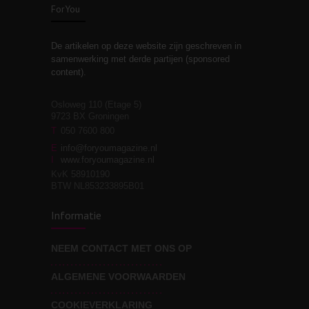
ForYou
De artikelen op deze website zijn geschreven in
Stiefouderschap en
3
samenwerking met derde partijen (sponsored
relaties
content).
Osloweg 110 (Etage 5)
9723 BX Groningen
Leven zonder
T
050 7600 800
3
moeite!
E
info@foryoumagazine.nl
I
www.foryoumagazine.nl
KvK 58910190
BTW NL853233895B01
Van wens naar
3
Informatie
werkelijkheid
NEEM CONTACT MET ONS OP
ALGEMENE VOORWAARDEN
Wat voor leider wil jij
3
zijn?
COOKIEVERKLARING