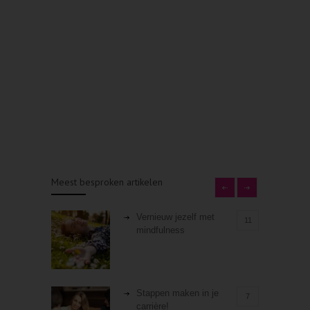
Meest besproken artikelen
Vernieuw jezelf met
11
mindfulness
Stappen maken in je
7
carrière!