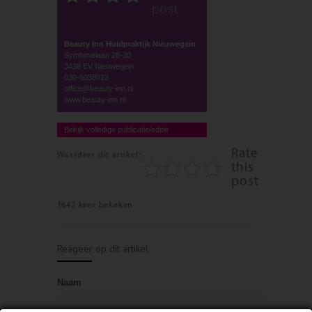
post
Beauty Inn Huidpraktijk Nieuwegein
Symfonielaan 28-30
3438 EV Nieuwegein
030-6038013
office@beauty-inn.nl
www.beauty-inn.nl
Bekijk volledige publicatie/editie
Rate
Waardeer dit artikel:
this
post
1642 keer bekeken
Reageer op dit artikel
Naam