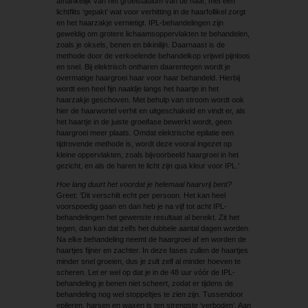
afhankelijk van het groeistadium van de haar, met een
lichtflits ‘gepakt’ wat voor verhitting in de haarfollikel zorgt
en het haarzakje vernietigt. IPL-behandelingen zijn
geweldig om grotere lichaamsoppervlakten te behandelen,
zoals je oksels, benen en bikinilijn. Daarnaast is de
methode door de verkoelende behandelkop vrijwel pijnloos
en snel. Bij elektrisch ontharen daarentegen wordt je
overmatige haargroei haar voor haar behandeld. Hierbij
wordt een heel fijn naaldje langs het haartje in het
haarzakje geschoven. Met behulp van stroom wordt ook
hier de haarwortel verhit en uitgeschakeld en vindt er, als
het haartje in de juiste groeifase bewerkt wordt, geen
haargroei meer plaats. Omdat elektrische epilatie een
tijdrovende methode is, wordt deze vooral ingezet op
kleine oppervlakten, zoals bijvoorbeeld haargroei in het
gezicht, en als de haren te licht zijn qua kleur voor IPL.’
Hoe lang duurt het voordat je helemaal haarvrij bent?
Greet: ‘Dit verschilt echt per persoon. Het kan heel
voorspoedig gaan en dan heb je na vijf tot acht IPL-
behandelingen het gewenste resultaat al bereikt. Zit het
tegen, dan kan dat zelfs het dubbele aantal dagen worden.
Na elke behandeling neemt de haargroei af en worden de
haartjes fijner en zachter. In deze fases zullen de haartjes
minder snel groeien, dus je zult zelf al minder hoeven te
scheren. Let er wel op dat je in de 48 uur vóór de IPL-
behandeling je benen niet scheert, zodat er tijdens de
behandeling nog wel stoppeltjes te zien zijn. Tussendoor
epileren, harsen en waxen is ten strengste ‘verboden’. Aan