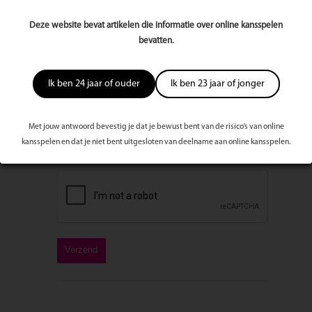
E-mailadres
Deze website bevat artikelen die informatie over online kansspelen
bevatten.
Bericht
Ik ben 24 jaar of ouder
Ik ben 23 jaar of jonger
Met jouw antwoord bevestig je dat je bewust bent van de risico’s van online
kansspelen en dat je niet bent uitgesloten van deelname aan online kansspelen.