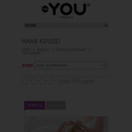
HAAR KEUZE!
Home
Artikelen
Artikelen over Beauty
Haar keuze!
ZOEK
Rate this post
16 SEP 21
0 reacties