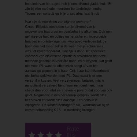
het einde van het traject heb je een blijvend gladde huid. Er
zijn bij elke methode meerdere behandelingen nodig.
Tijdens een consult leg ik je graag alles haarfijn uit.’
Wat zijn de voordelen van blijvend ontharen?
Greet: ‘Bij beide methoden kun je blijvend van je
ongewenste haargroei en overbeharing afkomen. Ook een
geïrriteerde huid en bultjes na het scheren, ingegroeide
haartjes en ontstekingen zijn voorgoed verleden tijd. Je
hoeft dus niet meer zelf in de weer met je scheermes,
wax- of epileerapparaat. Hoe fijn is dat? Het specifieke
voordeel van elektrische epilatie is bovendien dat deze
methode geschikt is voor álle haar- en huidtypen. Dat geldt
niet voor IPL want de effectiviteit hangt af van het
aanwezige pigment in je haar. Grijs haar kan bijvoorbeeld
niet behandeld worden met IPL. Daarnaast is er een
verschil in kosten. Veel verzekeringen betalen, mits je
aanvullend verzekerd bent, voor een deel mee, maar
check daarvoor altijd eerst even je polis of dat voor jou ook
geldt. Nogmaals: in een persoonlijk gesprek wordt alles
besproken en wordt alles duidelijk. Een consult is
vrijblijvend. De kosten bedragen € 50,- waarvan we bij de
eerste behandeling € 15,- in mindering brengen.’
Rate
this