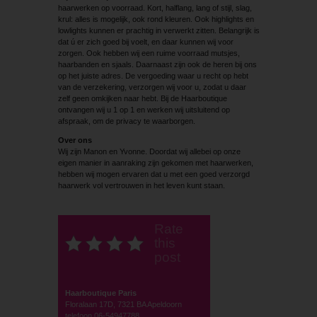
haarwerken op voorraad. Kort, halflang, lang of stijl, slag,
krul: alles is mogelijk, ook rond kleuren. Ook highlights en
lowlights kunnen er prachtig in verwerkt zitten. Belangrijk is
dat ú er zich goed bij voelt, en daar kunnen wij voor
zorgen. Ook hebben wij een ruime voorraad mutsjes,
haarbanden en sjaals. Daarnaast zijn ook de heren bij ons
op het juiste adres. De vergoeding waar u recht op hebt
van de verzekering, verzorgen wij voor u, zodat u daar
zelf geen omkijken naar hebt. Bij de Haarboutique
ontvangen wij u 1 op 1 en werken wij uitsluitend op
afspraak, om de privacy te waarborgen.
Over ons
Wij zijn Manon en Yvonne. Doordat wij allebei op onze
eigen manier in aanraking zijn gekomen met haarwerken,
hebben wij mogen ervaren dat u met een goed verzorgd
haarwerk vol vertrouwen in het leven kunt staan.
Rate
this
post
Haarboutique Paris
Floralaan 17D, 7321 BA Apeldoorn
telefoon 06-54947788