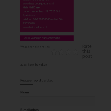
www.haarboutiqueparis.nl
Hair NailCare
Lage L andenlaan 45, 7325 SH
Apeldoorn
telefoon 06-22783854/ mobiel 06-
23033690
www.hair-nailcare.nl
Bekijk volledige publicatie/editie
Rate
Waardeer dit artikel:
this
post
2955 keer bekeken
Reageer op dit artikel
Naam
E-mailadres