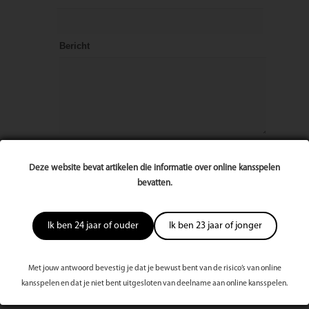
Bericht
Deze website bevat artikelen die informatie over online kansspelen
bevatten.
Ik ben 24 jaar of ouder
Ik ben 23 jaar of jonger
Met jouw antwoord bevestig je dat je bewust bent van de risico’s van online
kansspelen en dat je niet bent uitgesloten van deelname aan online kansspelen.