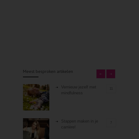
Meest besproken artikelen
Vernieuw jezelf met
11
mindfulness
Stappen maken in je
7
carrière!