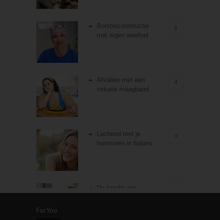
Borstreconstructie
5
met eigen weefsel
Afvallen met een
4
virtuele maagband
Lachend met je
3
hormonen in balans
De kracht van
3
zelfreflectie
ForYou