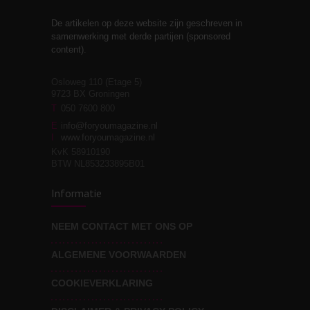
De artikelen op deze website zijn geschreven in
Stiefouderschap en
3
samenwerking met derde partijen (sponsored
relaties
content).
Osloweg 110 (Etage 5)
9723 BX Groningen
Leven zonder
T
050 7600 800
3
moeite!
E
info@foryoumagazine.nl
I
www.foryoumagazine.nl
KvK 58910190
BTW NL853233895B01
Van wens naar
3
Informatie
werkelijkheid
NEEM CONTACT MET ONS OP
ALGEMENE VOORWAARDEN
Wat voor leider wil jij
3
zijn?
COOKIEVERKLARING