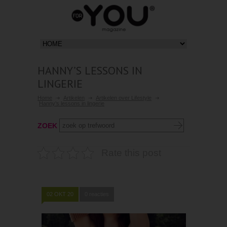
HANNY’S LESSONS IN
LINGERIE
Home
Artikelen
Artikelen over Lifestyle
Hanny’s lessons in lingerie
ZOEK
Rate this post
02 OKT 20
0 reacties