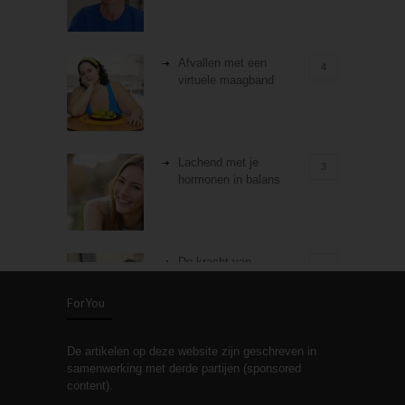
Afvallen met een
4
virtuele maagband
Lachend met je
3
hormonen in balans
De kracht van
3
zelfreflectie
ForYou
De artikelen op deze website zijn geschreven in
Stiefouderschap en
3
samenwerking met derde partijen (sponsored
relaties
content).