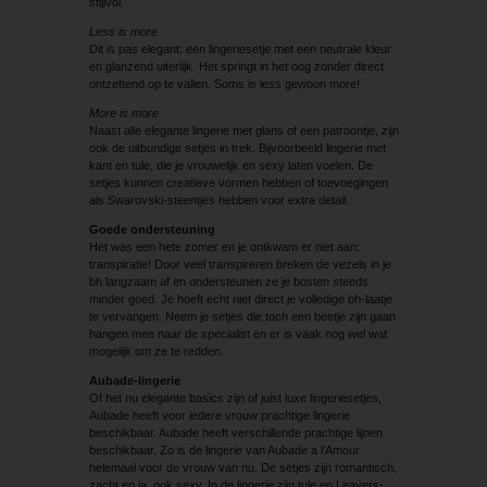
stijlvol.
Less is more
Dit is pas elegant: een lingeriesetje met een neutrale kleur
en glanzend uiterlijk. Het springt in het oog zonder direct
ontzettend op te vallen. Soms is less gewoon more!
More is more
Naast alle elegante lingerie met glans of een patroontje, zijn
ook de uitbundige setjes in trek. Bijvoorbeeld lingerie met
kant en tule, die je vrouwelijk en sexy laten voelen. De
setjes kunnen creatieve vormen hebben of toevoegingen
als Swarovski-steentjes hebben voor extra detail.
Goede ondersteuning
Het was een hete zomer en je ontkwam er niet aan:
transpiratie! Door veel transpireren breken de vezels in je
bh langzaam af en ondersteunen ze je bosten steeds
minder goed. Je hoeft echt niet direct je volledige bh-laatje
te vervangen. Neem je setjes die toch een beetje zijn gaan
hangen mee naar de specialist en er is vaak nog wel wat
mogelijk om ze te redden.
Aubade-lingerie
Of het nu elegante basics zijn of juist luxe lingeriesetjes,
Aubade heeft voor iedere vrouw prachtige lingerie
beschikbaar. Aubade heeft verschillende prachtige lijnen
beschikbaar. Zo is de lingerie van Aubade a l’Amour
helemaal voor de vrouw van nu. De setjes zijn romantisch,
zacht en ja, ook sexy. In de lingerie zijn tule en Leavers-