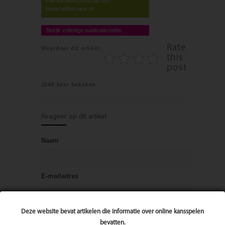
hali-baroque@hotmail.com
www.halibaroque.nl
Bekijk volledige publicatie/editie
Rate
Waardeer dit artikel:
this
post
2548 keer bekeken
Reageer op dit artikel
Naam
E-mailadres
Bericht
Deze website bevat artikelen die informatie over online kansspelen
bevatten.