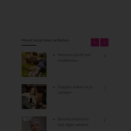
Meest besproken artikelen
Vernieuw jezelf met
11
mindfulness
Stappen maken in je
7
carrière!
Borstreconstructie
5
met eigen weefsel