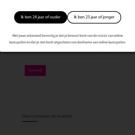
Ik ben 24 jaar of ouder
Ik ben 23 jaar of jonger
Met jouw antwoord bevestig je dat je bewust bent van de risico’s van online
kansspelen en dat je niet bent uitgesloten van deelname aan online kansspelen.
Meest bekeken dit kwartaal