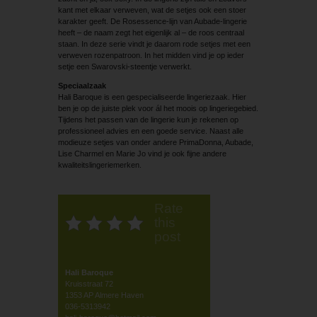
kant met elkaar verweven, wat de setjes ook een stoer
karakter geeft. De Rosessence-lijn van Aubade-lingerie
heeft – de naam zegt het eigenlijk al – de roos centraal
staan. In deze serie vindt je daarom rode setjes met een
verweven rozenpatroon. In het midden vind je op ieder
setje een Swarovski-steentje verwerkt.
Speciaalzaak
Hali Baroque is een gespecialiseerde lingeriezaak. Hier
ben je op de juiste plek voor ál het moois op lingeriegebied.
Tijdens het passen van de lingerie kun je rekenen op
professioneel advies en een goede service. Naast alle
modieuze setjes van onder andere PrimaDonna, Aubade,
Lise Charmel en Marie Jo vind je ook fijne andere
kwaliteitslingeriemerken.
Rate
this
post
Hali Baroque
Kruisstraat 72
1353 AP Almere Haven
036-5313942