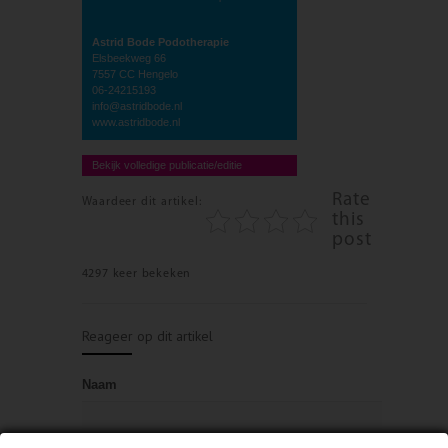
Astrid Bode Podotherapie
Elsbeekweg 66
7557 CC Hengelo
06-24215193
info@astridbode.nl
www.astridbode.nl
Bekijk volledige publicatie/editie
Rate
Waardeer dit artikel:
this
post
4297 keer bekeken
Reageer op dit artikel
Naam