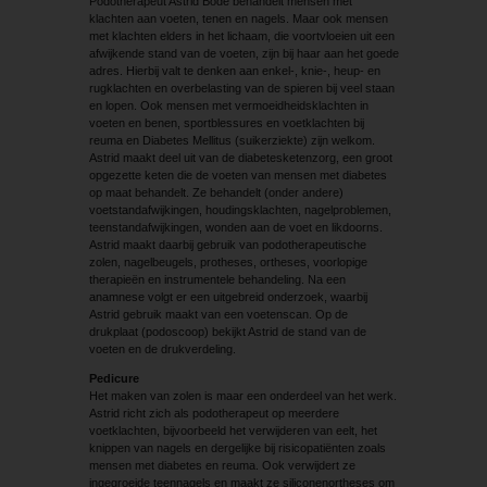
Podotherapeut Astrid Bode behandelt mensen met
klachten aan voeten, tenen en nagels. Maar ook mensen
met klachten elders in het lichaam, die voortvloeien uit een
afwijkende stand van de voeten, zijn bij haar aan het goede
adres. Hierbij valt te denken aan enkel-, knie-, heup- en
rugklachten en overbelasting van de spieren bij veel staan
en lopen. Ook mensen met vermoeidheidsklachten in
voeten en benen, sportblessures en voetklachten bij
reuma en Diabetes Mellitus (suikerziekte) zijn welkom.
Astrid maakt deel uit van de diabetesketenzorg, een groot
opgezette keten die de voeten van mensen met diabetes
op maat behandelt. Ze behandelt (onder andere)
voetstandafwijkingen, houdingsklachten, nagelproblemen,
teenstand­afwijkingen, wonden aan de voet en likdoorns.
Astrid maakt daarbij gebruik van podotherapeutische
zolen, nagel­beugels, protheses, ortheses, voorlopige
therapieën en ­instrumentele behandeling. Na een
anamnese volgt er een uitgebreid onderzoek, waarbij
Astrid gebruik maakt van een voetenscan. Op de
drukplaat (podoscoop) bekijkt Astrid de stand van de
voeten en de drukverdeling.
Pedicure
Het maken van zolen is maar een onderdeel van het werk.
Astrid richt zich als podotherapeut op meerdere
voetklachten, bijvoorbeeld het verwijderen van eelt, het
knippen van nagels en dergelijke bij risicopatiënten zoals
mensen met diabetes en reuma. Ook verwijdert ze
ingegroeide teennagels en maakt ze siliconenortheses om