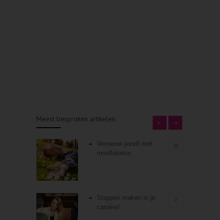
Meest besproken artikelen
Vernieuw jezelf met
11
mindfulness
Stappen maken in je
7
carrière!