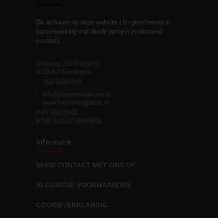
De artikelen op deze website zijn geschreven in
Stiefouderschap en
3
samenwerking met derde partijen (sponsored
relaties
content).
Osloweg 110 (Etage 5)
9723 BX Groningen
Leven zonder
T
050 7600 800
3
moeite!
E
info@foryoumagazine.nl
I
www.foryoumagazine.nl
KvK 58910190
BTW NL853233895B01
Van wens naar
3
Informatie
werkelijkheid
NEEM CONTACT MET ONS OP
ALGEMENE VOORWAARDEN
Wat voor leider wil jij
3
zijn?
COOKIEVERKLARING