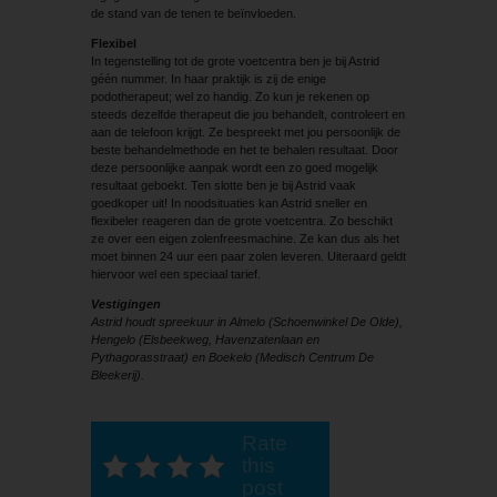
de stand van de tenen te beïnvloeden.
Flexibel
In tegenstelling tot de grote voetcentra ben je bij Astrid
géén nummer. In haar praktijk is zij de enige
podotherapeut; wel zo handig. Zo kun je rekenen op
steeds dezelfde therapeut die jou behandelt, controleert en
aan de telefoon krijgt. Ze bespreekt met jou persoonlijk de
beste behandelmethode en het te behalen resultaat. Door
deze persoonlijke aanpak wordt een zo goed mogelijk
resultaat geboekt. Ten slotte ben je bij Astrid vaak
goedkoper uit! In noodsituaties kan Astrid sneller en
flexibeler reageren dan de grote voetcentra. Zo beschikt
ze over een eigen zolenfreesmachine. Ze kan dus als het
moet binnen 24 uur een paar zolen leveren. Uiteraard geldt
hiervoor wel een speciaal tarief.
Vestigingen
Astrid houdt spreekuur in Almelo (Schoenwinkel De Olde),
Hengelo (Elsbeekweg, Havenzatenlaan en
Pythagorasstraat) en Boekelo (Medisch Centrum De
Bleekerij).
Rate
this
post