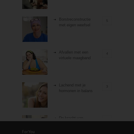
Borstreconstructie
5
met eigen weefsel
Afvallen met een
4
virtuele maagband
Lachend met je
3
hormonen in balans
De kracht van
3
zelfreflectie
ForYou