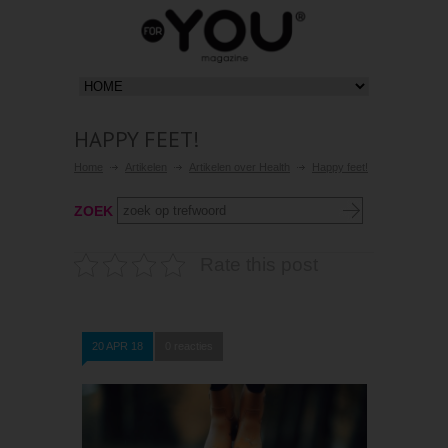
HAPPY FEET!
Home
Artikelen
Artikelen over Health
Happy feet!
ZOEK
Rate this post
20 APR 18
0 reacties