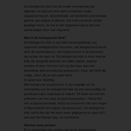
De biologische klok kan de snelle verandering niet
bijbenen, en dat kan zich uiten in klachten zoals
slaapstoornissen, desoriëntatie, verminderde concentratie,
gebrek aan eetlust of diarree. Het treft vooral de minder
jeugdige mens, en het is niet ongewoon dat je hier een
aantal dagen door van slag bent.
Wat is de biologische klok?
De biologische klok is een klein hersengebiedje van
ongeveer twintigduizend neuronen, dat aangestuurd wordt
door de hypothalamus, het regelcentrum in de hersenen
dat achter de ogen zit. De biologische klok is onze interne
klok die aangeeft wanneer we willen slapen, wakker
worden of eten. Het kan zich op den duur aan een
plotselinge tijdsverandering aanpassen, maar dat heeft tijd
nodig, zeker als je wat ouder bent.
Acupunctuur bij jetlag
Met behulp van acupunctuur is het mogelijk om de
ontregeling van de biologische klok op een eenvoudige en
goedkope wijze ongedaan te maken. Dit doen we met het
prikkelen van een paar acupunctuurpunten – hetzij met
een acupunctuurnaald, hetzij via masseren met een vinger
of bijvoorbeeld een balpen (acupressuur). De biologische
klok wordt dan als het ware weer gelijkgezet en past zich
aan aan het nieuwe dag- en nachtritme.
Slechts twee punten
Er is momenteel een onderzoek bij de Nederlandse