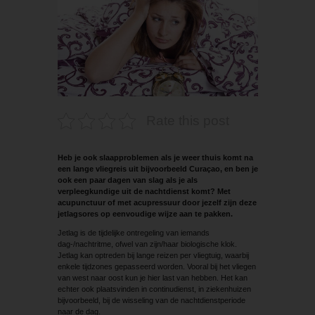
Rate this post
Heb je ook slaapproblemen als je weer thuis komt na
een lange vliegreis uit bijvoorbeeld Curaçao, en ben je
ook een paar dagen van slag als je als
verpleegkundige uit de nachtdienst komt? Met
acupunctuur of met acupressuur door jezelf zijn deze
jetlagsores op eenvoudige wijze aan te pakken.
Jetlag is de tijdelijke ontregeling van iemands
dag-/nachtritme, ofwel van zijn/haar biologische klok.
Jetlag kan optreden bij lange reizen per vliegtuig, waarbij
enkele tijdzones gepasseerd worden. Vooral bij het vliegen
van west naar oost kun je hier last van hebben. Het kan
echter ook plaatsvinden in continudienst, in ziekenhuizen
bijvoorbeeld, bij de wisseling van de nachtdienstperiode
naar de dag.