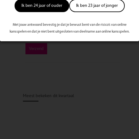
Ik ben 24 jaar of ouder
Ik ben 23 jaar of jonger
Met jouw antwoord bevestig je dat je bewust bent van de risico’s van online
kansspelen en dat je niet bent uitgesloten van deelname aan online kansspelen.
Meest bekeken dit kwartaal