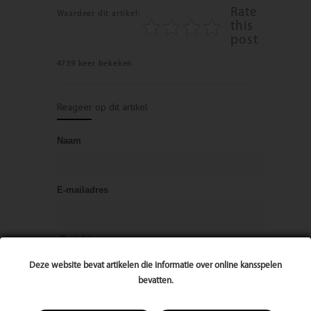
Rate
Waardeer dit artikel:
this
post
4739 keer bekeken
Reageer op dit artikel
Naam
E-mailadres
Bericht
Deze website bevat artikelen die informatie over online kansspelen
bevatten.