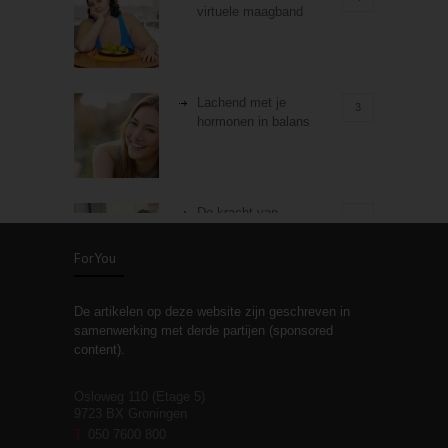
virtuele maagband
Lachend met je
3
hormonen in balans
De kracht van
3
zelfreflectie
ForYou
De artikelen op deze website zijn geschreven in
Stiefouderschap en
3
samenwerking met derde partijen (sponsored
relaties
content).
Osloweg 110 (Etage 5)
9723 BX Groningen
Leven zonder
T
050 7600 800
3