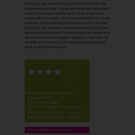
Vereniging voor Acupunctuur gestart naar het effect van
acupunctuur op jetlag. Er gaat een manier van behandelen
onderzocht worden, waarbij slechts twee acupunctuur­
punten gebruikt worden. Deze punten bevinden zich op de
onderarm of het onderbeen: bij de dames rechts en bij de
heren links. De puntkeuze wordt bepaald door het tijdstip
waarop behandeld wordt. Normaal gesproken worden er in
die punten acupunctuurnaalden geplaatst, maar het is ook
mogelijk ze te masseren. Dat laatste maakt het mogelijk
dat je jezelf kunt behandelen.
Rate
this
post
Acupunctuur­praktijk Aat Bos
Oranjestraat 39
2751 BJ Moerkapelle
telefoon 079-8883961 / 06-51231260
info@acupunctuurpraktijk-zuidplas.nl
www.acupunctuurpraktijk-zuidplas.nl
Bekijk volledige publicatie/editie