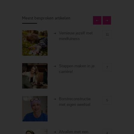
Meest besproken artikelen
Vernieuw jezelf met
11
mindfulness
Stappen maken in je
7
carrière!
Borstreconstructie
5
met eigen weefsel
Afvallen met een
4