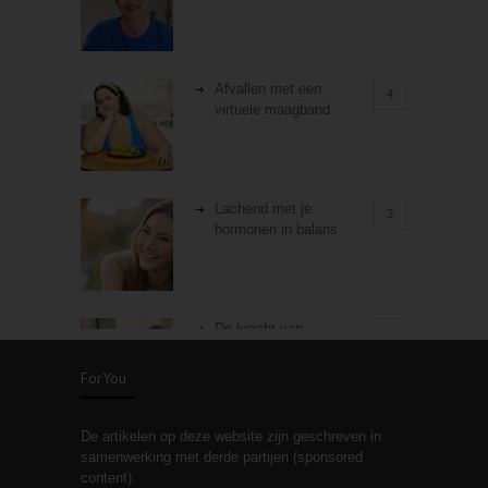
Afvallen met een
4
virtuele maagband
Lachend met je
3
hormonen in balans
De kracht van
3
zelfreflectie
ForYou
De artikelen op deze website zijn geschreven in
Stiefouderschap en
3
samenwerking met derde partijen (sponsored
relaties
content).