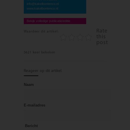
info@kakelbontenco.nl
www.kakelbontenco.nl
Bekijk volledige publicatie/editie
Rate
Waardeer dit artikel:
this
post
5621 keer bekeken
Reageer op dit artikel
Naam
E-mailadres
Bericht