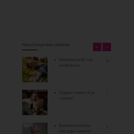
Meest besproken artikelen
Vernieuw jezelf met
11
mindfulness
Stappen maken in je
7
carrière!
Borstreconstructie
5
met eigen weefsel