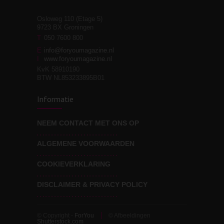
Osloweg 110 (Etage 5)
9723 BX Groningen
Leven zonder
T
050 7600 800
3
moeite!
E
info@foryoumagazine.nl
I
www.foryoumagazine.nl
KvK 58910190
BTW NL853233895B01
Van wens naar
3
Informatie
werkelijkheid
NEEM CONTACT MET ONS OP
ALGEMENE VOORWAARDEN
Wat voor leider wil jij
3
zijn?
COOKIEVERKLARING
DISCLAIMER & PRIVACY POLICY
© Copyright -
ForYou
© Afbeeldingen
Shutterstock.com