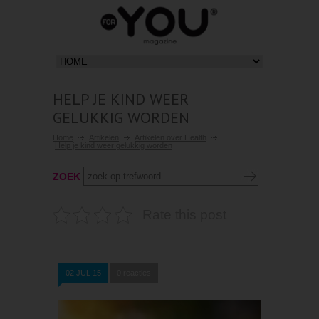
HELP JE KIND WEER
GELUKKIG WORDEN
Home
Artikelen
Artikelen over Health
Help je kind weer gelukkig worden
ZOEK
Rate this post
02 JUL 15
0 reacties