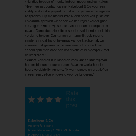
vriendjes hebben of moeite hebben met vriendjes maken.
‘Neem gerust contact op met Kakelbont & Co voor een
vrijblijvend intakegesprek om al je zorgen en ervaringen te
bespreken. Op die manier krijg ik een beeld van je situatie
en daarna spreken we af hoe we het traject verder gaan
vervolgen. Om de vijf sessies vindt er een oudergesprek
plaats. Gemiddeld zijn vijftien sessies voldoende om je kind
verder te helpen. Dat kunnen er natuurlijk ook meer of
minder zijn, dat hangt helemaal van de klachten af. En
wanneer dat gewenst is, kunnen we ook contact met
school opnemen voor een observatie of een gesprek met
de leerkracht.’
‘Ouders vertellen hun kinderen vaak dat ze met mij over
hun problemen moeten praten. Maar zo werkt het niet
hoor’, verduidelijkt Annette. ‘Ik werk speels en creatief en
creëer een veilige omgeving voor de kinderen.’
Rate
this
post
Kakelbont & Co
Annette Griffioen
Graaf Florisweg 4, 2805 AL Gouda
telefoon 06-50512869