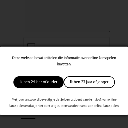
Deze website bevat artikelen die informatie over online kansspelen
bevatten.
Ik ben 24 jaar of ouder
Ik ben 23 jaar of jonger
Met jouw antwoord bevestig je dat je bewust bent van de risico’s van online
kansspelen en dat je niet bent uitgesloten van deelname aan online kansspelen.
Meest bekeken dit kwartaal