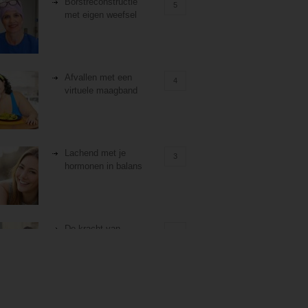
Borstreconstructie
5
met eigen weefsel
Afvallen met een
4
virtuele maagband
Lachend met je
3
hormonen in balans
De kracht van
3
zelfreflectie
Stiefouderschap en
3