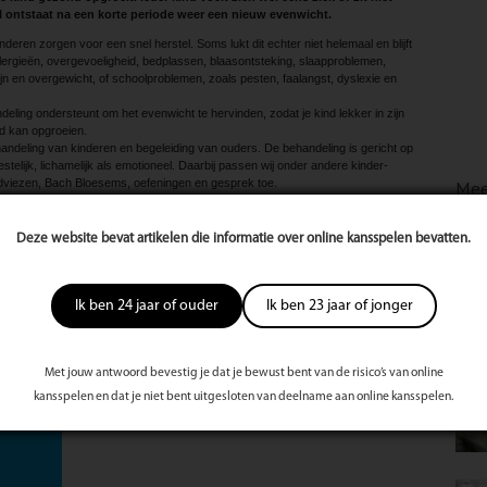
al ontstaat na een korte periode weer een nieuw evenwicht.
inderen zorgen voor een snel herstel. Soms lukt dit echter niet helemaal en blijft
llergieën, overgevoeligheid, bedplassen, blaasontsteking, slaapproblemen,
dpijn en overgewicht, of schoolproblemen, zoals pesten, faalangst, dyslexie en
ling ondersteunt om het evenwicht te hervinden, zodat je kind lekker in zijn
nd kan opgroeien.
ehandeling van kinderen en begeleiding van ouders. De behandeling is gericht op
geestelijk, lichamelijk als emotioneel. Daarbij passen wij onder andere kinder­
dviezen, Bach Bloesems, oefeningen en gesprek toe.
Mee
 de ouders. Hierbij is er aandacht voor de relatie tussen ouder en kind, maar
lekker in je vel zit, heeft dit gelijk effect op het welzijn van je kind. Wij bieden
ied van natuurlijk ouderschap aan. Op deze wijze weet jij als bewuste ouder
Deze website bevat artikelen die informatie over online kansspelen bevatten.
w kind kunt doen. De activiteiten ondersteunen de liefdevolle en gevoelsmatige
 is voor de verdere ontwikkeling in het leven. Immers, jij als ouder wil toch ook
s?!
Ik ben 24 jaar of ouder
Ik ben 23 jaar of jonger
te
s
Met jouw antwoord bevestig je dat je bewust bent van de risico’s van online
st
kansspelen en dat je niet bent uitgesloten van deelname aan online kansspelen.