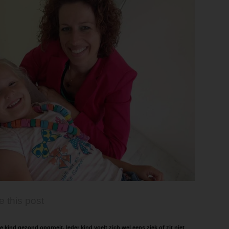
e this post
je kind gezond opgroeit. Ieder kind voelt zich wel eens ziek of zit niet