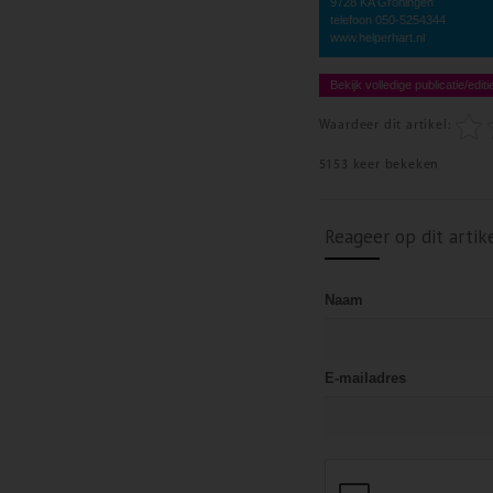
9728 KA Groningen
telefoon 050-5254344
www.helperhart.nl
Bekijk volledige publicatie/editi
Waardeer dit artikel:
5153 keer bekeken
Reageer op dit artik
Naam
E-mailadres