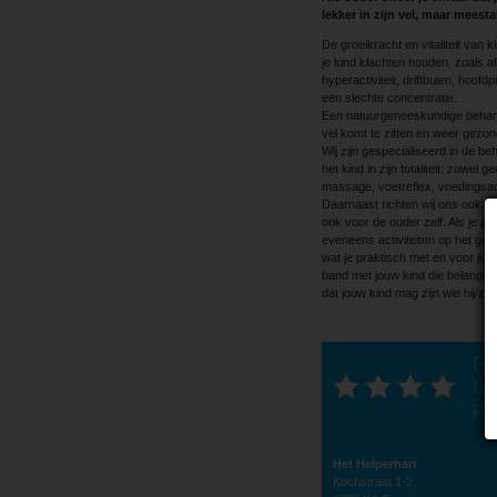
lekker in zijn vel, maar meest
De groeikracht en vitaliteit van k
je kind klachten houden, zoals a
hyperactiviteit, driftbuien, hoof
een slechte concentratie.
Een natuurgeneeskundige behande
vel komt te zitten en weer gezo
Wij zijn gespecialiseerd in de b
het kind in zijn totaliteit: zowel 
massage, voetreflex, voedingsa
Daarnaast richten wij ons ook op
ook voor de ouder zelf. Als je zelf 
eveneens activiteiten op het geb
wat je praktisch met en voor jou
band met jouw kind die belangrijk
dat jouw kind mag zijn wie hij/zij i
Ra
thi
po
Het Helperhart
Kochstraat 1-2,