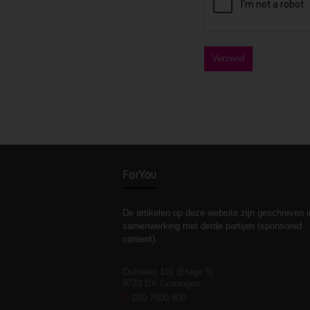
ForYou
De artikelen op deze website zijn geschreven i
samenwerking met derde partijen (sponsored
content).
Osloweg 110 (Etage 5)
9723 BX Groningen
T
050 7600 800