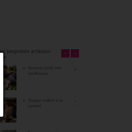
st besproken artikelen
Vernieuw jezelf met
11
mindfulness
Stappen maken in je
7
carrière!