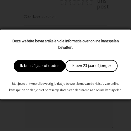
this
post
7264 keer bekeken
Reageer op dit artikel
Deze website bevat artikelen die informatie over online kansspelen
bevatten.
Naam
Ik ben 24 jaar of ouder
Ik ben 23 jaar of jonger
E-mailadres
Met jouw antwoord bevestig je dat je bewust bent van de risico’s van online
Bericht
kansspelen en dat je niet bent uitgesloten van deelname aan online kansspelen.