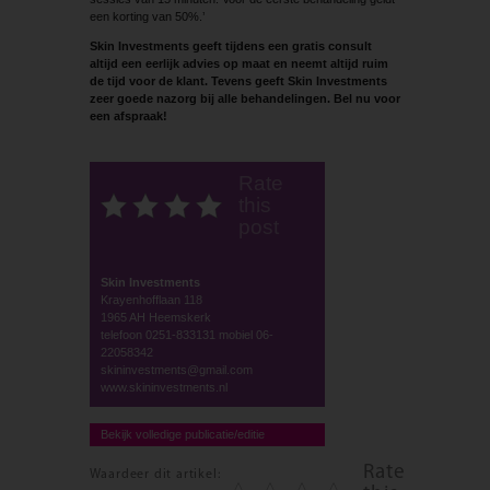
een korting van 50%.’
Skin Investments geeft tijdens een gratis consult
altijd een eerlijk advies op maat en neemt altijd ruim
de tijd voor de klant. Tevens geeft Skin Investments
zeer goede nazorg bij alle behandelingen. Bel nu voor
een afspraak!
Rate
this
post
Skin Investments
Krayenhofflaan 118
1965 AH Heemskerk
telefoon 0251-833131 mobiel 06-
22058342
skininvestments@gmail.com
www.skininvestments.nl
Bekijk volledige publicatie/editie
Rate
Waardeer dit artikel: