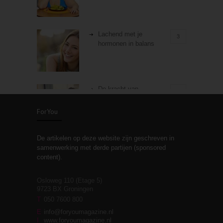
Lachend met je
3
hormonen in balans
De kracht van
3
zelfreflectie
ForYou
De artikelen op deze website zijn geschreven in
Stiefouderschap en
3
samenwerking met derde partijen (sponsored
relaties
content).
Osloweg 110 (Etage 5)
9723 BX Groningen
Leven zonder
T
050 7600 800
3
moeite!
E
info@foryoumagazine.nl
I
www.foryoumagazine.nl