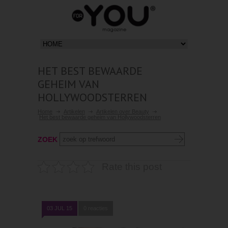
HET BEST BEWAARDE
GEHEIM VAN
HOLLYWOODSTERREN
Home
Artikelen
Artikelen over Beauty
Het best bewaarde geheim van Hollywoodsterren
ZOEK
Rate this post
03 JUL 15
0 reacties