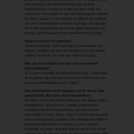
huid stimuleert. Dit herstelvermogen laat de huid
samentrekken, en leidt zo tot een stevigere huid, het
verzachten van rimpels en een vermindering van celllulitis.
De Venus Legacy is non-invasief en pijnloos, en voelt als
een zeer coomfortabele hotstone-massage. De speciale
Vari-Pulse handstukken geven een diepe penetratie van
energie, lymfedrainage en een stimulerende circulatie.’
Waarvoor wordt het gebruikt?
‘Huidverstrakking, huidversteviging, vermindering van
rimpels, het liften van de huid (faceliften), het vermindert
cellulitus en striae, en zorgt voor bodycontouring.’
Wat zijn de voordelen ten opzichte van andere
behandelingen?
‘Er is geen hersteltijd, de behandeling is zeer comfortabel,
de resultaten zijn zeer indrukwekkend en het is een non-
invasieve behandeling zonder snijden.’
Skin Investments heeft onlangs ook de Venus Viva
aangeschaft. Wat doet deze behandeling?
‘De Venus Viva is de ultieme oplossing voor diepe rimpels,
acnelittekens, grove poriën, ongelijke oppervlakten,
onregelmatigheden in pigmentatie, veroudering door
zonschade en striae. Het is veilig en non-invasief en geeft
direct en langdurige resultaten. Met minimale hersteltijd en
minimaal ongemak kun je rekenen op een zachtere,
stralender en jonger uitziende huid na slechts drie of vier
sessies van 15 minuten. Voor de eerste behandeling geldt