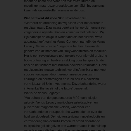
mocht de beste drie ‘voor-’ en ‘na’-foto’s sturen en
meedingen naar deze prestigieuze titel. Skin Investments
kwam als onovertroffen winnaar uit de bus.
Wat betekent dit voor Skin Investments?
‘Allereerst de erkenning dat wij alleen voor het allerbeste
resultaat gaan. Daarnaast betekent het op dit moment een
volgeboekte agenda. Klanten komen uit het hele land. Wij
zijn namelijk de enige in Nederland die het allernieuwste
apparaat heeft van het Venus Concept, namelijk de Venus
Legacy. Venus Freeze / Legacy is het best bewaarde
geheim van dit moment van Hollywoodsterren en modellen.
Het is een revolutionaire technologie voor niet-chirurgische
bodycontouring en huidverstrakking voor het gezicht, de
hals en het lichaam met klinisch bewezen resultaten. Deze
revolutionaire nieuwe techniek werd in Amerika al met veel
succes toegepast door gerenommeerde plastisch
chirurgen en dermatologen en is nu ook in Nederland
verkrijgbaar bij Skin Investments. Deze behandeling wordt
in Amerika ‘the facelift of the future’ genoemd.’
Wat is de Venus Legacy?
‘Met behulp van de gepatenteerde MP2-technologie
gebruikt Venus Legacy multipolaire geluidsgolven en
pulserende magnetische velden, waardoor een
verzachtende en therapeutische warmtedeken over de
huid wordt gelegd. De huidversteviging, rimpelreductie en
vermindering van cellulitis komen tot stand doordat de
multipolaire geluidsgolven een warmtereactie in de huid op
gang brengen, die het natuurlijke herstelvermogen van de