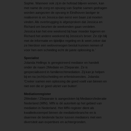
Sophie. Wanneer ook zij in de hofstad blijven wonen, kan
met name de zorg en opvang van Sophie samen gedragen
worden aangezien de opvang in Eindhoven lastiger te
realiseren is en Jessica dan eerst een baan zal moeten
vinden. Als overbrugging is afgesproken dat Jessica en
Richard om beurten de weekenden gaan verdelen.
Jessica kan het ene weekend bij haar moeder logeren en
Richard het andere weekend bij Jessica’s broer. Ze zijn blij
met de informatie en tijdelijke regeling en ik weet zeker dat
ze hierdoor een weloverwogen besluit kunnen nemen of
voor hen een scheiding echt de juiste oplossing is.’
Specialist
Jolanda Hellings is geregistreerd mediator en handelt
onder de naam 2Mediate en 2Separate. Ze is
gespecialiseerd in familierechtmediation. Zij kan je helpen
bij en na (echt)scheiding en erfeniskwesties. Jolanda:
‘Creëer samen een oplossing die goed voelt van binnen en
niet een die er goed uitziet van buiten’.
Mediationregister
2Mediate / 2Separate is aangesloten bij Mediatorsfederatie
Nederland (MfN). MfN is dé autoriteit op het gebied van
mediation in Nederland. Het MfN-register dient als
kwaliteitsstempel binnen de mediationbranche en is
daarmee de bindende factor tussen mediators met een
diversiteit aan expertises en achtergronden.