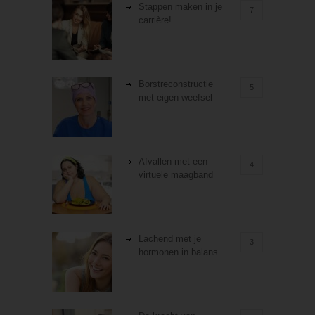
Stappen maken in je
7
carrière!
Borstreconstructie
5
met eigen weefsel
Afvallen met een
4
virtuele maagband
Lachend met je
3
hormonen in balans