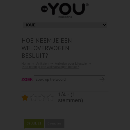
HOE NEEM JE EEN
WELOVERWOGEN
BESLUIT?
Home
Artikelen
Artikelen over Lifestyle
Hoe neem je een weloverwogen besluit?
ZOEK
1/4 - (1
stemmen)
09 JUL 21
0 reacties