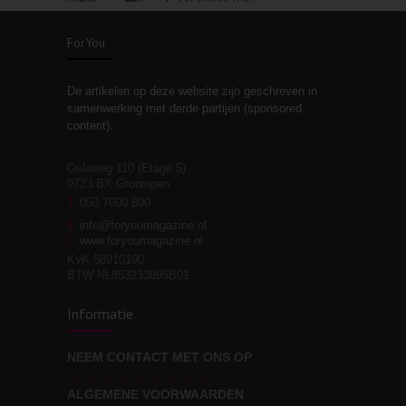
De kracht van
3
zelfreflectie
ForYou
De artikelen op deze website zijn geschreven in
Stiefouderschap en
3
samenwerking met derde partijen (sponsored
relaties
content).
Osloweg 110 (Etage 5)
9723 BX Groningen
Leven zonder
T
050 7600 800
3
moeite!
E
info@foryoumagazine.nl
I
www.foryoumagazine.nl
KvK 58910190
BTW NL853233895B01
Van wens naar
3
Informatie
werkelijkheid
NEEM CONTACT MET ONS OP
ALGEMENE VOORWAARDEN
Wat voor leider wil jij
3