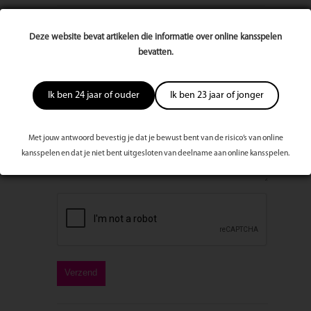
Deze website bevat artikelen die informatie over online kansspelen
E-mailadres
bevatten.
Bericht
Ik ben 24 jaar of ouder
Ik ben 23 jaar of jonger
Met jouw antwoord bevestig je dat je bewust bent van de risico’s van online
kansspelen en dat je niet bent uitgesloten van deelname aan online kansspelen.