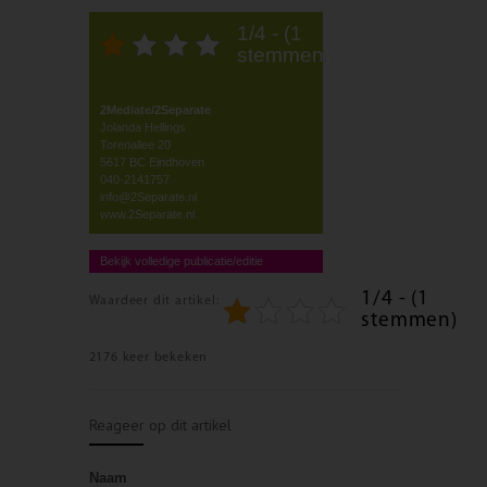
1/4 - (1
stemmen)
2Mediate/2Separate
Jolanda Hellings
Torenallee 20
5617 BC Eindhoven
040-2141757
info@2Separate.nl
www.2Separate.nl
Bekijk volledige publicatie/editie
1/4 - (1
Waardeer dit artikel:
stemmen)
2176 keer bekeken
Reageer op dit artikel
Naam