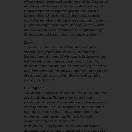
wilden hierover eerst goed worden voorgelicht. Jessica gaf
aan dat zij met Richard een goede verstandhouding heeft.
Daarbij vinden ze het erg belangrijk dat ook voor hun
kinderen Tom (17) en Sophie (8) alles goed geregeld
wordt. Met een afgeronde opleiding als bijzonder curator in
jeugdzaken zagen zij met name de toegevoegde waarde
om de belangen van hun kinderen te vertegenwoordigen.
Zij verzochten mij kritisch naar hun situatie te kijken.’
Zoom
‘Jessica en Richard wonen in Den Haag, en daarom
vonden onze gesprekken plaats via Zoommeetings.
Beiden zaten vol vragen: bij wie gaan de kinderen wonen,
hoe kan een omgangsregeling eruit zien, kan één van
beiden in de huurwoning blijven wonen, is terug verhuizen
naar Eindhoven een optie en waar lopen ze dan tegenaan?
Jessica gaf aan dat zij vooral behoefte heeft aan tijd en
ruimte voor zichzelf.’
Duidelijkheid
‘De woningvereniging liet weten dat zowel het inkomen van
Jessica als dat van Richard onder het minimaal
jaarinkomen ligt om in de woning te kunnen blijven wonen’,
vervolgt Jolanda. ‘Tom, die al bijna 18 is, heeft een vaste
baan en als hij op het huurcontract bijgeschreven kan
worden als medehuurder van Richard, kan wellicht
voldaan worden aan de eisen die de
woningbouwvereniging stelt. Jessica kan vervolgens
aanspraak maken op een urgentiewoning voor haarzelf en