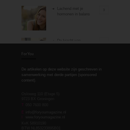
Lachend met je
3
hormonen in balans
De kracht van
3
zelfreflectie
ForYou
De artikelen op deze website zijn geschreven in
Stiefouderschap en
3
samenwerking met derde partijen (sponsored
relaties
content).
Osloweg 110 (Etage 5)
9723 BX Groningen
Leven zonder
T
050 7600 800
3
moeite!
E
info@foryoumagazine.nl
I
www.foryoumagazine.nl
KvK 58910190
BTW NL853233895B01