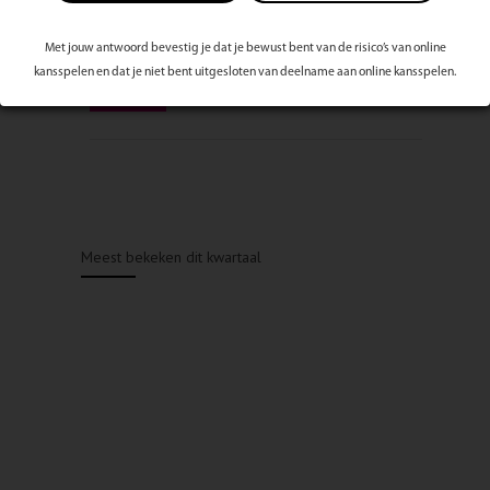
Met jouw antwoord bevestig je dat je bewust bent van de risico’s van online
kansspelen en dat je niet bent uitgesloten van deelname aan online kansspelen.
Meest bekeken dit kwartaal