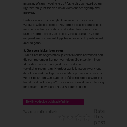
misgaat. Waarom voel je je zo? Als je dit voor jezelf op een
rijtje zet, zal je misschien ontdekken dat het eigenlijk wel
meevalt.
Probeer ook eens een rijtje te maken met dingen die
vandaag wél goed gingen. Bijvoorbeeld de kinderen op tijd
naar school brengen, die ene deadline halen voor een
klant. De grote lijnen van de dag zijn dus gelukt. Genoeg
om jezelf een schouderklopje te geven en vol goede moed
door te gaan.
3. Ga even lekker bewegen
Tijdens het bewegen maak je verschillende hormonen aan
die een rothumeur kunnen verhelpen. Zo maak je minder
stresshormonen, maar juist meer endorfine
(gelukshormoon) aan. Hierdoor zul je je na een work-out
direct een stuk prettiger voelen. Merk je dus dat je steeds
verder blokkeert vandaag en er één grote donderwolk in je
hoofd rond blijft hangen? Zoek dan wat ruimte in je planning
om lekker te bewegen. Dit zal wonderen doen.
Bekijk volledige publicatie/editie
Rate
Waardeer dit artikel:
this
post