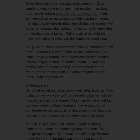
Bijvoorbeeld een fijne relaxdag in het weekend. Zo’n
weekend waarop je echt niets moet en alles mag. Laat
voor die tijd lekkere
brownies per post bezorgen
, nodig
een vriendin uit en ga gewoon de hele dag bankhangen
met chocola, lekkere drankjes en jullie favoriete serie. Met
dat in het vooruitzicht, lukt het nu waarschijnlijk veel beter
om de dag door te komen. Telkens als je het echt niet
meer trekt, denk je weer aan die komende mooie dag.
Stel je liever iets in het vooruitzicht waar je sneller iets aan
hebt? Trakteer jezelf dan eens op iets lekkers aan het
einde van jouw rotdag. Bestel bijvoorbeeld eten zodat je
niet ook nog in de keuken hoeft te staan. Of laat alles
gewoon lekker los en neem je partner mee naar een
restaurant. Heel spontaan. Gewoon om toch nog iets
moois uit de dag te halen.
2. Relativeren
Soms heb je het gevoel alsof werkelijk alles tegenzit. Maar
is dat ook wel werkelijk zo? Je gevoelens kunnen ook een
hoop extra druk op je leggen. Misschien ben je al met het
verkeerde been uit bed gestapt en kijk je daardoor al
somberder de dag in. Als je de dag al niet vrolijk begint, is
de kans groot dat niets dit ook meer goed kan maken.
Merk je dat je je helemaal niet goed voelt vandaag?
Probeer dan even een momentje rust te nemen. Pak er
een groot vel papier bij en maak een mindmap. Probeer
onder woorden te brengen wat er vandaag toch zo