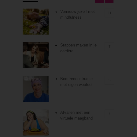
Vernieuw jezelf met
11
mindfulness
Stappen maken in je
7
carrière!
Borstreconstructie
5
met eigen weefsel
Afvallen met een
4
virtuele maagband