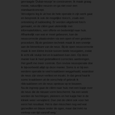
gevraagde ‘Dubai-neusje’ te construeren. Ik maak graag
mooie, natuurlijke neuzen en ga niet voor een
standaardconcept.
Vervolgens leg ik uit hoe de hele operatie in zijn werk gaat
en bespreek ik ook de mogelijke risico’s, zoals een
ontsteking of nabloeding. Er worden uitgebreid foto’s
gemaakt, en de cliënt gaat uiteindelijk met
informatiefolders, een offerte en bedenktijd naar huis.
Afhankelijk van wat er moet gebeuren, kan de
neuscorrectie plaatsvinden via een open of een gesloten
procedure. Bij de gesloten techniek maak ik een sneetje
aan de binnenkant van de neus. Bij de open neuscorrectie
maak ik een kleine incisie tussen beide neusgaten, zodat
ik echt elk stukje bot en kraakbeen kan zien. Op deze
manier kan ik heel gedetailleerd correcties aanbrengen.
Het geeft me meer controle. Een revisie neusoperatie doe
ik bijvoorbeeld altijd op deze manier. Soms is er bij een
eerdere operatie te veel kraakbeen weggehaald, waardoor
de neus zijn steun verliest en inzakt. In dat geval haal ik
soms kraakbeen uit de oorschelp of gebruik ik
ribkraakbeen om de neus opnieuw op te bouwen.
Na de ingreep gaat de cliënt naar huis met een kapje over
de neus die de nieuwe vorm beschermt. Na een week
worden de hechtingen, pleisters en het kapje hier in de
kliniek weer verwijderd. Dan ziet de cliënt ook voor het
eerst het resultaat. Het is dan misschien nog wel wat
gezwollen en blauw onder de ogen, maar dat trekt na
verloop van tijd vanzelf weg.’