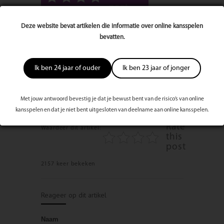
post
Deze website bevat artikelen die informatie over online kansspelen
Blooming Plastische Chirurgie
bevatten.
Spaarne Gasthuis-Noord
Vondelweg 999
2026 BW Haarlem
023-5444974
Ik ben 24 jaar of ouder
Ik ben 23 jaar of jonger
info@bloomingpc.nl
www.bloomingpc.nl
Instagram: @dr.gilean.nolst.trenite
Met jouw antwoord bevestig je dat je bewust bent van de risico’s van online
Bekijk volledige publicatie/editie
kansspelen en dat je niet bent uitgesloten van deelname aan online kansspelen.
Rate
Waardeer dit artikel:
this
post
2157 keer bekeken
Reageer op dit artikel
Naam