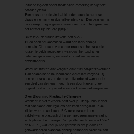
Vindt de ingreep onder plaatselijke verdoving of algehele
narcose plaats?
‘Een neuscorrectie vindt altijd onder algehele narcose
plaats en je merkt er dus vrijwel niets van. Een paar uur na
de ingreep, mag je gewoon weer naar huis. De ingreep en
het herstel zijn niet erg pijnlijk.’
Houd je er zichtbare littekens aan over?
‘Bij de open neuscorrectie wordt een klein sneetje
gemaakt. Dit sneetje valt echter precies in het ‘streepje’
tussen je beide neusgaten, waardoor het, zodra het
helemaal genezen is, nauwelijks opvalt en nagenoeg
onzichtbaar is.’
Wordt de ingreep ook vergoed door mijn zorgverzekeraar?
‘Een cosmetische neuscorrectie wordt niet vergoed. Bij
een reconstructie van de neus, bijvoorbeeld wanneer je
een deel van de neus moet missen door kanker of een
ongeluk, zal je zorgverzekeraar de kosten wel vergoeden.’
Over Blooming Plastische Chirurgie
Wanneer je niet tevreden bent over je uiterlijk, kun je daar
met plastische chirurgie iets aan laten corrigeren. In de
kliniek werken uitsluitend BIG-geregistreerde en
vakbekwame plastisch chirurgen met jarenlange ervaring
in de plastische chirurgie. Ze zijn allemaal lid van de NVPC
en NVEPC, wat voor jou de garantie is dat je door een
gekwalificeerde plastisch chirurg behandeld wordt die aan