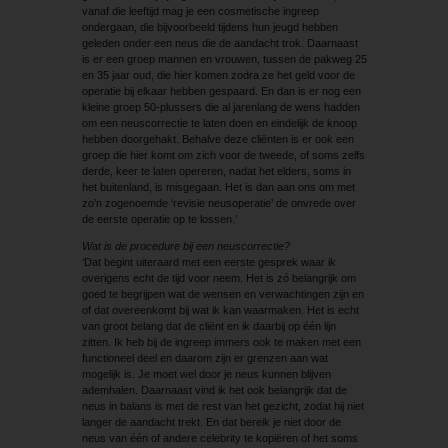
vanaf die leeftijd mag je een cosmetische ingreep
ondergaan, die bijvoorbeeld tijdens hun jeugd hebben
geleden onder een neus die de aandacht trok. Daarnaast
is er een groep mannen en vrouwen, tussen de pakweg 25
en 35 jaar oud, die hier komen zodra ze het geld voor de
operatie bij elkaar hebben gespaard. En dan is er nog een
kleine groep 50-plussers die al jarenlang de wens hadden
om een neuscorrectie te laten doen en eindelijk de knoop
hebben doorgehakt. Behalve deze cliënten is er ook een
groep die hier komt om zich voor de tweede, of soms zelfs
derde, keer te laten opereren, nadat het elders, soms in
het buitenland, is misgegaan. Het is dan aan ons om met
zo’n zogenoemde ‘revisie neusoperatie’ de onvrede over
de eerste operatie op te lossen.’
Wat is de procedure bij een neuscorrectie?
‘Dat begint uiteraard met een eerste gesprek waar ik
overigens echt de tijd voor neem. Het is zó belangrijk om
goed te begrijpen wat de wensen en verwachtingen zijn en
of dat overeenkomt bij wat ik kan waarmaken. Het is echt
van groot belang dat de cliënt en ik daarbij op één lijn
zitten. Ik heb bij de ingreep immers ook te maken met een
functioneel deel en daarom zijn er grenzen aan wat
mogelijk is. Je moet wel door je neus kunnen blijven
ademhalen. Daarnaast vind ik het ook belangrijk dat de
neus in balans is met de rest van het gezicht, zodat hij niet
langer de aandacht trekt. En dat bereik je niet door de
neus van één of andere celebrity te kopiëren of het soms