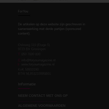
De kracht van
3
zelfreflectie
ForYou
De artikelen op deze website zijn geschreven in
Stiefouderschap en
3
samenwerking met derde partijen (sponsored
relaties
content).
Osloweg 110 (Etage 5)
9723 BX Groningen
Leven zonder
T
050 7600 800
3
moeite!
E
info@foryoumagazine.nl
I
www.foryoumagazine.nl
KvK 58910190
BTW NL853233895B01
Van wens naar
3
Informatie
werkelijkheid
NEEM CONTACT MET ONS OP
ALGEMENE VOORWAARDEN
Wat voor leider wil jij
3