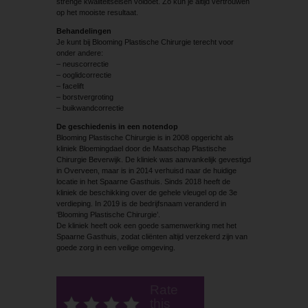
strenge kwaliteitseisen voldoet. Zo kun je altijd vertrouwen
op het mooiste resultaat.
Behandelingen
Je kunt bij Blooming Plastische Chirurgie terecht voor
onder andere:
– neuscorrectie
– ooglidcorrectie
– facelift
– borstvergroting
– buikwandcorrectie
De geschiedenis in een notendop
Blooming Plastische Chirurgie is in 2008 opgericht als
kliniek Bloemingdael door de Maatschap Plastische
Chirurgie Beverwijk. De kliniek was aanvankelijk gevestigd
in Overveen, maar is in 2014 verhuisd naar de huidige
locatie in het Spaarne Gasthuis. Sinds 2018 heeft de
kliniek de beschikking over de gehele vleugel op de 3e
verdieping. In 2019 is de bedrijfsnaam veranderd in
‘Blooming Plastische Chirurgie’.
De kliniek heeft ook een goede samenwerking met het
Spaarne Gasthuis, zodat cliënten altijd verzekerd zijn van
goede zorg in een veilige omgeving.
Rate
this