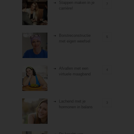
Stappen maken in je
7
carrière!
Borstreconstructie
5
met eigen weefsel
Afvallen met een
4
virtuele maagband
Lachend met je
3
hormonen in balans