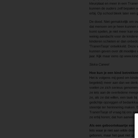
kleurplaat en meer in een Tranen
kunnen de ouders zelf bepalen w
erbij. Op school bleek later een
De dood. Niet gemakkelijk om over
dat mensen om je heen kunnen ove
komt spelen, je niet meer kan voo
weinig aandacht voor de kinderen
kinderen schieten er dan onbedoe
‘TranenTasje’ ontwikkeld. Deze w
kunnen geven over dit moeilijke o
jaar. Kijk maar eens op www.kind
Siska Caneel
Hoe kun je een kind betrekken 
Het is volgens mij goed om kinde
begeleid) meer aan dan we denken.
voelen ze zich serieus genomen 
ze iets aan de overledene meegev
ze, als ze dat willen, een taak 
gedichtje opzeggen of bedankkaa
steentje ter herinnering maken. 
TranenTasje of vraag bij ons een
ze erbij horen; dat hun aanwezigh
Als een geboortekaartje een 
Iets waar je niet aan wilde denk
geboren, maar het gaat niet goed