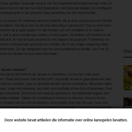
Tasje gedaan. Natuurlijk deed ik ook het begeleidende boekje met tips erbij. Zo
at en hoe ze dat met hun kind bespreken, met bekende plaatjes en stripfiguren
 groepsgesprek te zijn geweest naar aanleiding van een dood hondje.
 te praten. En helemaal niet met kinderen. Als je thuis nooit praat over het feit
rlijden, hoe leg je dan uit dat oma plotseling is gestorven? Dat ze nooit meer
rlezen als je gaat slapen? In alle hectiek van een overlijden is er vaak te
. Dat is geen verwijt naar ouders of verzorgers: zij hebben zelf verdriet en de
ld bij in. Ik heb dit vaak ervaren en heb daarom de projecten ‘TranenTas’ en
orden verhuurd aan gezinnen en scholen, die in een veilige omgeving uitleg
nderwerp. Ze zijn aangepast aan hun persoonlijkheid en leeftijd, van 2 tot 15
Mee
eren-en-uitvaart.nl voor meer informatie.
bij een uitvaart?
ren bij het afscheid en de uitvaart te betrekken. Ze kunnen (mits goed
 Praat met je kind: wat wil het zelf? Leg eerlijk uit wat er gaat gebeuren; dan
met hun verdriet. Laat ze afscheid nemen van de overledene. Misschien willen
en, zoals een tekening, een brief, een knuffeltje of een foto of bloemetje. Geef
bij de ceremonie. Ze kunnen een kaarsje aansteken, een bloemetje leggen, een
rtjes uitdelen. Tijdens de condoleance kunnen ze tekenen, kleuren of een
En vergeet niet om met de kinderen na te praten over hoe het was. Leen een
 boekenlijstje, aangepast aan hun leeftijd en denkwijze. Geef ze het gevoel dat
eid ook belangrijk is. Niets moet, veel kan.
rouwkaart wordt…
Deze website bevat artikelen die informatie over online kansspelen bevatten.
en maar wat jou nu toch overkomt: je baby, waar je zo naar verlangde, is
. Je kindje redt het niet. En nu opeens is alles weg, leeg… Je kind, een stuk