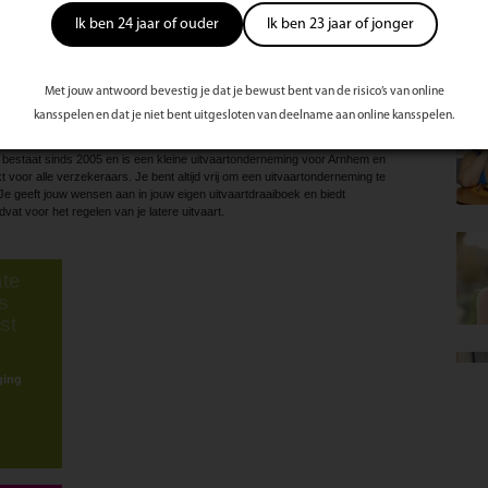
Of je kindje was al een tijdje ziek en sterft. Er zijn helaas meerdere oorzaken te
Ik ben 24 jaar of ouder
Ik ben 23 jaar of jonger
en kind. Een vreselijke gebeurtenis, voor de ouders, de broertjes en zusjes,
dere naasten.
ar je nog nooit aan hebt gedacht. Wil je thuis afscheid van je kindje nemen,
n? Dat kan. En kies je een mandje of een kistje voor de uitvaart? Bloemen,
Met jouw antwoord bevestig je dat je bewust bent van de risico’s van online
e begeleiding is er tijd en rust. Samen met jullie zorgen we voor een mooie
e je straks verder kunt.
kansspelen en dat je niet bent uitgesloten van deelname aan online kansspelen.
zorging
 bestaat sinds 2005 en is een kleine uitvaartonderneming voor Arnhem en
oor alle verzekeraars. Je bent altijd vrij om een uitvaartonderneming te
t. Je geeft jouw wensen aan in jouw eigen uitvaartdraaiboek en biedt
t voor het regelen van je latere uitvaart.
te
s
st
ging