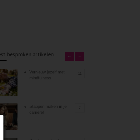
st besproken artikelen
Vernieuw jezelf met
11
mindfulness
Stappen maken in je
7
carrière!