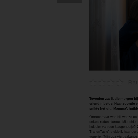
Rat
Tevreden zat ik die morgen bi
vriendin belde. Haar zoontje 
snikte het uit. ‘Mamma’, huilde 
Ontroostbaar was hij, wat ze ook
enkele reden hiertoe. ‘Misschien 
huisdier van een klasgenootje?’ 
TranenTasje’, stelde ik haar geru
vogeltje’, ‘Mijn opa viert vakanti