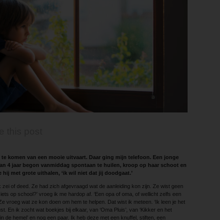
e this post
j te komen van een mooie uitvaart. Daar ging mijn telefoon. Een jonge
van 4 jaar begon vanmiddag spontaan te huilen, kroop op haar schoot en
hij met grote uithalen, ‘ik wil niet dat jij doodgaat.’
 zei of deed. Ze had zich afgevraagd wat de aanleiding kon zijn. Ze wist geen
iets op school?’ vroeg ik me hardop af. ‘Een opa of oma, of wellicht zelfs een
Ze vroeg wat ze kon doen om hem te helpen. Dat wist ik meteen. ‘Ik leen je het
st. En ik zocht wat boekjes bij elkaar, van ‘Oma Pluis’, van ‘Kikker en het
e in de hemel’ en nog een paar. Ik heb deze met een knuffel, stiften, een