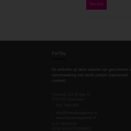
ForYou
De artikelen op deze website zijn geschreven i
samenwerking met derde partijen (sponsored
content).
Osloweg 110 (Etage 5)
9723 BX Groningen
T
050 7600 800
E
info@foryoumagazine.nl
I
www.foryoumagazine.nl
KvK 58910190
BTW NL853233895B01