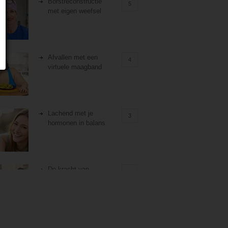
Borstreconstructie
5
met eigen weefsel
Afvallen met een
4
virtuele maagband
Lachend met je
3
hormonen in balans
De kracht van
3
zelfreflectie
Stiefouderschap en
3