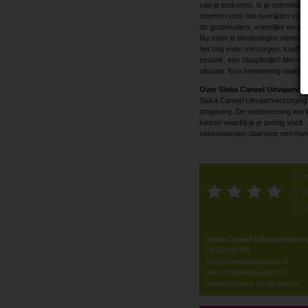
van je toekomst, is je ontnomen. 
noemen voor het overlijden van e
de grootouders, vriendjes en an
Nu moet je beslissingen nemen wa
het nog even verzorgen, knuffele
muziek, een slaapliedje? Met onz
uitvaart. Een herinnering waarme
Over Siska Caneel Uitvaartver
Siska Caneel Uitvaartverzorging
omgeving. De onderneming werkt v
kiezen waarbij je je prettig voel
nabestaanden daarmee een handva
Ra
thi
po
Siska Caneel Uitvaartverzor
06-52688706
info@caneeluitvaarten.nl
www.caneeluitvaarten.nl
www.kinderen-en-uitvaart.nl