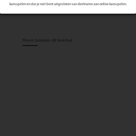
kansspelen en dat je niet bent uitgesloten van deelname aan online kansspelen.
Meest bekeken dit kwartaal