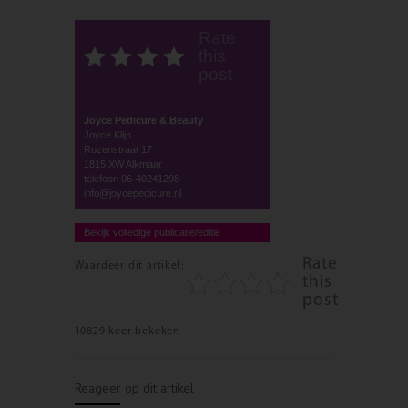
Rate
this
post
Joyce Pedicure & Beauty
Joyce Klijn
Rozenstraat 17
1815 XW Alkmaar
telefoon 06-40241298
info@joycepedicure.nl
Bekijk volledige publicatie/editie
Rate
Waardeer dit artikel:
this
post
10829 keer bekeken
Reageer op dit artikel