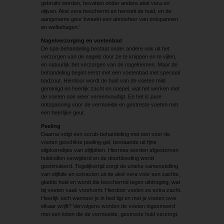
gebruikt worden, bevatten onder andere aloë vera en
olijven. Aloë vera beschermt en herstelt de huid, en de
aangename geur kweekt een atmosfeer van ontspannen
en welbehagen.’
Nagelverzorging en voetenbad
De spa-behandeling bestaat onder andere ook uit het
verzorgen van de nagels door ze te knippen en te vijlen,
en natuurlijk het verzorgen van de nagelriemen. Maar de
behandeling begint eerst met een voetenbad met speciaal
badzout. Hierdoor wordt de huid van de voeten mild
gereinigd en heerlijk zacht en soepel, wat het werken met
de voeten ook weer vereenvoudigt. En het is pure
ontspanning voor de vermoeide en gestreste voeten met
een heerlijke geur.
Peeling
Daarna volgt een scrub-behandeling met een voor de
voeten geschikte peeling-gel, bestaande uit fijne
slijpkorreltjes van olijfpitten. Hiermee worden afgestorven
huidcellen verwijderd en de doorbloeding wordt
gestimuleerd. Tegelijkertijd zorgt de unieke samenstelling
van olijfolie en extracten uit de aloë vera voor een zachte,
gladde huid en wordt die beschermd tegen uitdroging, wat
bij voeten vaak voorkomt. Hierdoor voelen ze extra zacht.
Heerlijk toch wanneer je in bed ligt en met je voeten over
elkaar wrijft? Vervolgens worden de voeten ingesmeerd
met een lotion die de vermoeide, gestreste huid verzorgt.