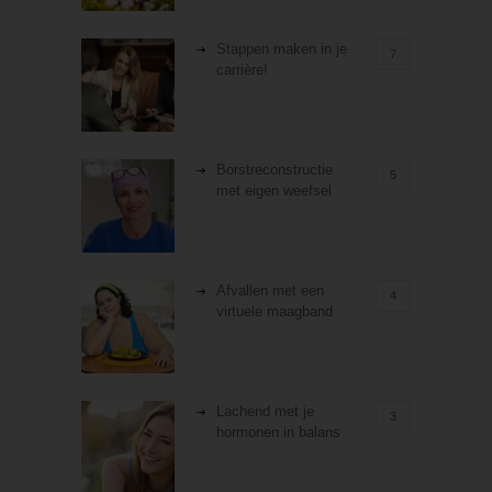
Stappen maken in je
7
carrière!
Borstreconstructie
5
met eigen weefsel
Afvallen met een
4
virtuele maagband
Lachend met je
3
hormonen in balans