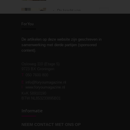
De kracht van
3
zelfreflectie
ForYou
De artikelen op deze website zijn geschreven in
Stiefouderschap en
3
samenwerking met derde partijen (sponsored
relaties
content).
Osloweg 110 (Etage 5)
9723 BX Groningen
Leven zonder
T
050 7600 800
3
moeite!
E
info@foryoumagazine.nl
I
www.foryoumagazine.nl
KvK 58910190
BTW NL853233895B01
Van wens naar
3
Informatie
werkelijkheid
NEEM CONTACT MET ONS OP