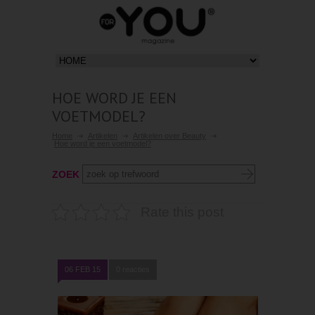
HOE WORD JE EEN
VOETMODEL?
Home
Artikelen
Artikelen over Beauty
Hoe word je een voetmodel?
ZOEK
Rate this post
06 FEB 15
0 reacties