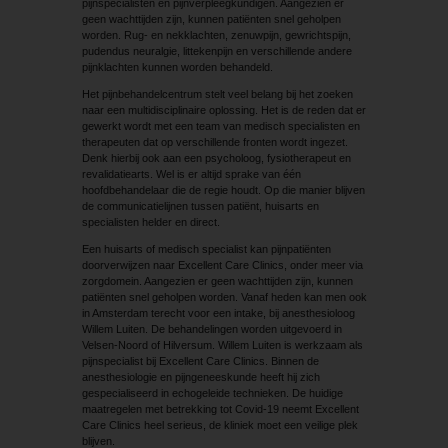
pijnspecialisten en pijnverpleegkundigen. Aangezien er
geen wachttijden zijn, kunnen patiënten snel geholpen
worden. Rug- en nekklachten, zenuwpijn, gewrichtspijn,
pudendus neuralgie, littekenpijn en verschillende andere
pijnklachten kunnen worden behandeld.
Het pijnbehandelcentrum stelt veel belang bij het zoeken
naar een multidisciplinaire oplossing. Het is de reden dat er
gewerkt wordt met een team van medisch specialisten en
therapeuten dat op verschillende fronten wordt ingezet.
Denk hierbij ook aan een psycholoog, fysiotherapeut en
revalidatiearts. Wel is er altijd sprake van één
hoofdbehandelaar die de regie houdt. Op die manier blijven
de communicatielijnen tussen patiënt, huisarts en
specialisten helder en direct.
Een huisarts of medisch specialist kan pijnpatiënten
doorverwijzen naar Excellent Care Clinics, onder meer via
zorgdomein. Aangezien er geen wachttijden zijn, kunnen
patiënten snel geholpen worden. Vanaf heden kan men ook
in Amsterdam terecht voor een intake, bij anesthesioloog
Willem Luiten. De behandelingen worden uitgevoerd in
Velsen-Noord of Hilversum. Willem Luiten is werkzaam als
pijnspecialist bij Excellent Care Clinics. Binnen de
anesthesiologie en pijngeneeskunde heeft hij zich
gespecialiseerd in echogeleide technieken. De huidige
maatregelen met betrekking tot Covid-19 neemt Excellent
Care Clinics heel serieus, de kliniek moet een veilige plek
blijven.