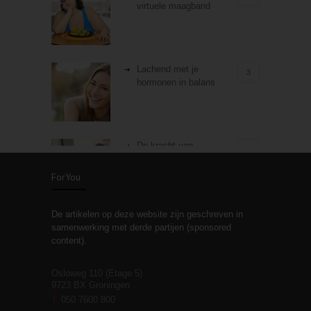
virtuele maagband
Lachend met je
3
hormonen in balans
De kracht van
3
zelfreflectie
ForYou
De artikelen op deze website zijn geschreven in
Stiefouderschap en
3
samenwerking met derde partijen (sponsored
relaties
content).
Osloweg 110 (Etage 5)
9723 BX Groningen
Leven zonder
T
050 7600 800
3