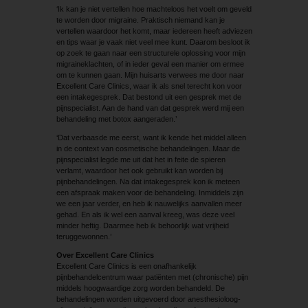
‘Ik kan je niet vertellen hoe machteloos het voelt om geveld
te worden door migraine. Praktisch niemand kan je
vertellen waardoor het komt, maar iedereen heeft adviezen
en tips waar je vaak niet veel mee kunt. Daarom besloot ik
op zoek te gaan naar een structurele oplossing voor mijn
migraineklachten, of in ieder geval een manier om ermee
om te kunnen gaan. Mijn huisarts verwees me door naar
Excellent Care Clinics, waar ik als snel terecht kon voor
een intakegesprek. Dat bestond uit een gesprek met de
pijnspecialist. Aan de hand van dat gesprek werd mij een
behandeling met botox aangeraden.’
‘Dat verbaasde me eerst, want ik kende het middel alleen
in de context van cosmetische behandelingen. Maar de
pijnspecialist legde me uit dat het in feite de spieren
verlamt, waardoor het ook gebruikt kan worden bij
pijnbehandelingen. Na dat intakegesprek kon ik meteen
een afspraak maken voor de behandeling. Inmiddels zijn
we een jaar verder, en heb ik nauwelijks aanvallen meer
gehad. En als ik wel een aanval kreeg, was deze veel
minder heftig. Daarmee heb ik behoorlijk wat vrijheid
teruggewonnen.’
Over Excellent Care Clinics
Excellent Care Clinics is een onafhankelijk
pijnbehandelcentrum waar patiënten met (chronische) pijn
middels hoogwaardige zorg worden behandeld. De
behandelingen worden uitgevoerd door anesthesioloog-