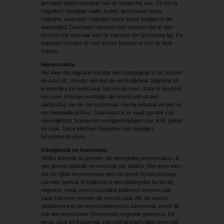
geregeld tegen onbegrip van de omgeving aan. Zo wordt
‘reguliere’ hoofdpijn vaak, foutief, geschaard onder
migraine, waardoor migraine soms wordt weggezet als
aanstellerij. Daarnaast denken veel mensen dat er een
psychische oorzaak aan de klachten ten grondslag ligt. De
patiënten zouden te veel stress hebben of zich te druk
maken.
Hersenziekte
Het idee dat migraine slechts een hoofdpijntje is en ‘tussen
de oren zit’, strookt niet met de werkelijkheid. Migraine zit
in letterlijke zin weliswaar tussen de oren, maar is bovenal
een zeer ernstige hoofdpijn die voortkomt uit een
aantasting van de hersenzenuw. Hierbij ontstaat de pijn na
een bepaalde prikkel. Daarnaast is er vaak sprake van
misselijkheid, braken en overgevoeligheid voor licht, geluid
en reuk. Deze klachten beperken het dagelijks
functioneren sterk.
Erfelijkheid en hormonen
Welke prikkels nu precies die ontregeling veroorzaken, is
niet geheel duidelijk en verschilt per patiënt. Wel weet men
dat de vijfde hersenzenuw een rol speelt bij het ontstaan
van een aanval. Erfelijkheid is een belangrijke factor bij
migraine, maar veel vrouwelijke patiënten ervaren ook
vaak klachten rondom de menstruatie. Als de aanval
uitsluitend met de menstruatiecyclus samenvalt, wordt dit
ook wel menstruele (hormonale) migraine genoemd. De
ernst, duur en frequentie van migraineaanvallen verschilt