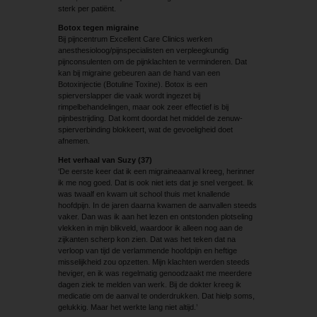
sterk per patiënt.
Botox tegen migraine
Bij pijncentrum Excellent Care Clinics werken
anesthesioloog/pijnspecialisten en verpleegkundig
pijnconsulenten om de pijnklachten te verminderen. Dat
kan bij migraine gebeuren aan de hand van een
Botoxinjectie (Botuline Toxine). Botox is een
spierverslapper die vaak wordt ingezet bij
rimpelbehandelingen, maar ook zeer effectief is bij
pijnbestrijding. Dat komt doordat het middel de zenuw-
spierverbinding blokkeert, wat de gevoeligheid doet
afnemen.
Het verhaal van Suzy (37)
‘De eerste keer dat ik een migraineaanval kreeg, herinner
ik me nog goed. Dat is ook niet iets dat je snel vergeet. Ik
was twaalf en kwam uit school thuis met knallende
hoofdpijn. In de jaren daarna kwamen de aanvallen steeds
vaker. Dan was ik aan het lezen en ontstonden plotseling
vlekken in mijn blikveld, waardoor ik alleen nog aan de
zijkanten scherp kon zien. Dat was het teken dat na
verloop van tijd de verlammende hoofdpijn en heftige
misselijkheid zou opzetten. Mijn klachten werden steeds
heviger, en ik was regelmatig genoodzaakt me meerdere
dagen ziek te melden van werk. Bij de dokter kreeg ik
medicatie om de aanval te onderdrukken. Dat hielp soms,
gelukkig. Maar het werkte lang niet altijd.’