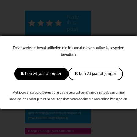
Rate
this
post
Excellent Care Clinics Hilversum
Deze website bevat artikelen die informatie over online kansspelen
Hoge Naarderweg 3A
1217 AB Hilversum
bevatten.
085-0479271
hilversum@excellentcareclinics.nl
Excellent Care Clinics Velsen-Noord
Ik ben 24 jaar of ouder
Ik ben 23 jaar of jonger
Leeghwaterweg 1B
1951 NA Velsen-Noord
085-0479273
velsen@excellentcareclinics.nl
Met jouw antwoord bevestig je dat je bewust bent van de risico’s van online
Excellent Care Clinics Amsterdam
Emmaplein 7
kansspelen en dat je niet bent uitgesloten van deelname aan online kansspelen.
1075 AW Amsterdam
085-0180939
amsterdam@excellentcareclinics.nl
www.excellentcareclinics.nl
Bekijk volledige publicatie/editie