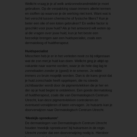
Wellicht vraag je je af welk antizonnebrandmiddel je moet
gebruiken. Op de verpakking staan immers allerlei termen
en stoffen op waarvan je de werking niet kent. Want wat is
het verschil tussen chemische of fysische filters? Kun je
beter een olie of een lotion gebruiken? En welke factor is
geschikt voor jouw huid? Als je het antwoord wilt weten op
al die vragen over jouw huid, kun je het beste een
bezoekje brengen aan een huidspecialist, zoals een
dermatoloog of huidtherapeut.
Huidspecialist
Misschien heb je er in het verleden nooit zo bij stilgestaan
wat de zon met je huid kan doen. Wellicht ging je altijd op
vakantie naar warme oorden, waar je de hele dag lag te
zonnebaden zonder je (goed) in te smeren. Je wilde
immers zo bruin mogelijk worden. Dan is de kans groot dat
je huid zonschade heeft opgelopen, die nu steeds
zichtbaarder wordt door de pigmentvlekken die je her en
der op je huid begint te ontdekken. Een goede dermatoloog
of huidtherapeut, zoals die van Dermatologisch Centrum
Utrecht, kan deze pigmentvlekken controleren en
eventueel verwijderen of laten vervagen. Je huisarts kan je
doorverwijzen naar Dermatologisch Centrum Utrecht.
‘Meekijk-spreekuren’
De dermatologen van Dermatologisch Centrum Utrecht
houden ‘meekijk-spreekuren’ bij huisartsen in de regio
Utrecht zonder dat een doorverwijzing nodig is. Hierdoor