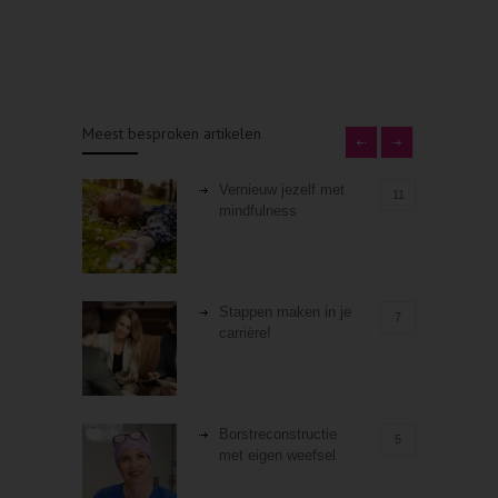
Meest besproken artikelen
Vernieuw jezelf met
11
mindfulness
Stappen maken in je
7
carrière!
Borstreconstructie
5
met eigen weefsel