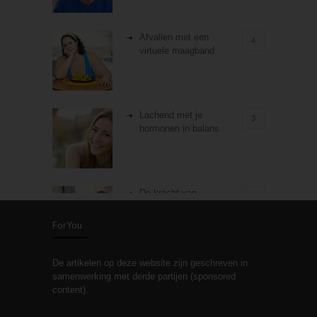
Afvallen met een
4
virtuele maagband
Lachend met je
3
hormonen in balans
De kracht van
3
zelfreflectie
ForYou
De artikelen op deze website zijn geschreven in
Stiefouderschap en
3
samenwerking met derde partijen (sponsored
relaties
content).