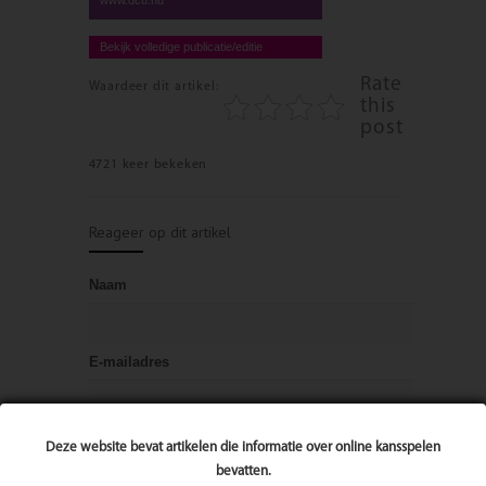
Bekijk volledige publicatie/editie
Rate
Waardeer dit artikel:
this
post
4721 keer bekeken
Reageer op dit artikel
Naam
E-mailadres
Bericht
Deze website bevat artikelen die informatie over online kansspelen
bevatten.