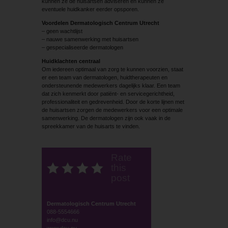
kunnen ze de huisartsen adviseren en kunnen ze
eventuele huidkanker eerder opsporen.
Voordelen Dermatologisch Centrum Utrecht
– geen wachtlijst
– nauwe samenwerking met huisartsen
– gespecialiseerde dermatologen
Huidklachten centraal
Om iedereen optimaal van zorg te kunnen voorzien, staat
er een team van dermatologen, huidtherapeuten en
ondersteunende medewerkers dagelijks klaar. Een team
dat zich kenmerkt door patiënt- en servicegerichtheid,
professionaliteit en gedrevenheid. Door de korte lijnen met
de huisartsen zorgen de medewerkers voor een optimale
samenwerking. De dermatologen zijn ook vaak in de
spreekkamer van de huisarts te vinden.
Rate
this
post
Dermatologisch Centrum Utrecht
088-5554666
info@dcu.nu
www.dcu.nu