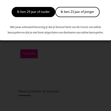
Ik ben 24 jaar of ouder
Ik ben 23 jaar of jonger
Met jouw antwoord bevestig je dat je bewust bent van de risico’s van online
kansspelen en dat je niet bent uitgesloten van deelname aan online kansspelen.
Meest bekeken dit kwartaal