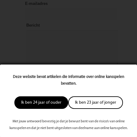
E-mailadres
Bericht
Deze website bevat artikelen die informatie over online kansspelen
bevatten.
Ik ben 24 jaar of ouder
Ik ben 23 jaar of jonger
Met jouw antwoord bevestig je dat je bewust bent van de risico’s van online
kansspelen en dat je niet bent uitgesloten van deelname aan online kansspelen.