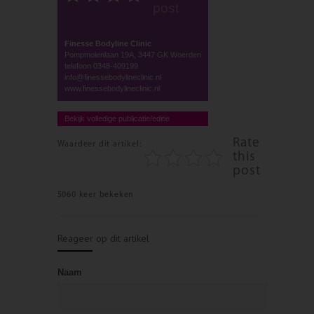
post
Finesse Bodyline Clinic
Pompmolenlaan 19A, 3447 GK Woerden
telefoon 0348-409199
info@finessebodylineclinic.nl
www.finessebodylineclinic.nl
Bekijk volledige publicatie/editie
Rate
Waardeer dit artikel:
this
post
5060 keer bekeken
Reageer op dit artikel
Naam