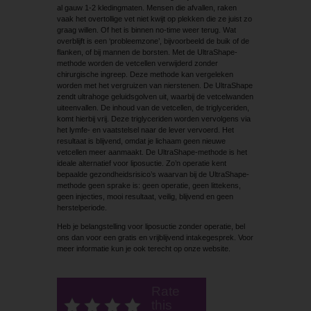
al gauw 1-2 kledingmaten. Mensen die afvallen, raken
vaak het overtollige vet niet kwijt op plekken die ze juist zo
graag willen. Of het is binnen no-time weer terug. Wat
overblijft is een ‘probleemzone’, bijvoorbeeld de buik of de
flanken, of bij mannen de borsten. Met de UltraShape-
methode worden de vetcellen verwijderd zonder
chirurgische ingreep. Deze methode kan vergeleken
worden met het vergruizen van nierstenen. De UltraShape
zendt ultrahoge geluidsgolven uit, waarbij de vetcelwanden
uiteenvallen. De inhoud van de vetcellen, de triglyceriden,
komt hierbij vrij. Deze triglyceriden worden vervolgens via
het lymfe- en vaatstelsel naar de lever vervoerd. Het
resultaat is blijvend, omdat je lichaam geen nieuwe
vetcellen meer aanmaakt. De UltraShape-methode is het
ideale alternatief voor liposuctie. Zo’n operatie kent
bepaalde gezondheidsrisico’s waarvan bij de UltraShape-
methode geen sprake is: geen operatie, geen littekens,
geen injecties, mooi resultaat, veilig, blijvend en geen
herstelperiode.
Heb je belangstelling voor liposuctie zonder operatie, bel
ons dan voor een gratis en vrij­blijvend intakegesprek. Voor
meer informatie kun je ook terecht op onze website.
Rate
this