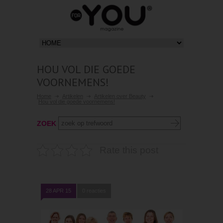
HOU VOL DIE GOEDE
VOORNEMENS!
Home
Artikelen
Artikelen over Beauty
Hou vol die goede voornemens!
ZOEK
Rate this post
28 APR 15
0 reacties