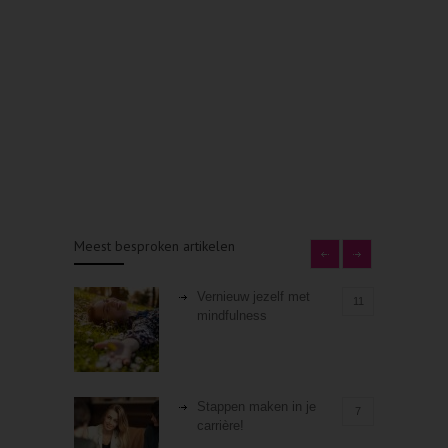
Meest besproken artikelen
Vernieuw jezelf met
11
mindfulness
Stappen maken in je
7
carrière!