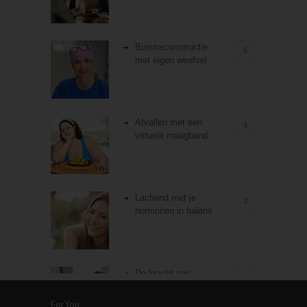
Borstreconstructie
5
met eigen weefsel
Afvallen met een
4
virtuele maagband
Lachend met je
3
hormonen in balans
De kracht van
3
zelfreflectie
ForYou