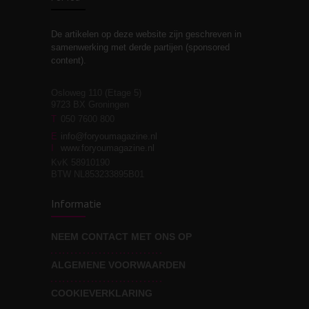
De artikelen op deze website zijn geschreven in
Stiefouderschap en
3
samenwerking met derde partijen (sponsored
relaties
content).
Osloweg 110 (Etage 5)
9723 BX Groningen
Leven zonder
T
050 7600 800
3
moeite!
E
info@foryoumagazine.nl
I
www.foryoumagazine.nl
KvK 58910190
BTW NL853233895B01
Van wens naar
3
Informatie
werkelijkheid
NEEM CONTACT MET ONS OP
ALGEMENE VOORWAARDEN
Wat voor leider wil jij
3
zijn?
COOKIEVERKLARING