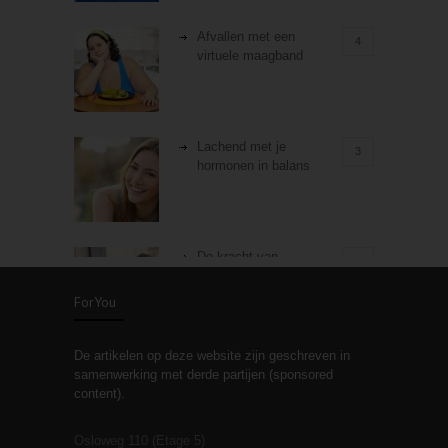
Afvallen met een
4
virtuele maagband
Lachend met je
3
hormonen in balans
De kracht van
3
zelfreflectie
ForYou
De artikelen op deze website zijn geschreven in
Stiefouderschap en
3
samenwerking met derde partijen (sponsored
relaties
content).
Osloweg 110 (Etage 5)