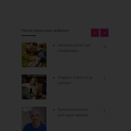
Meest besproken artikelen
Vernieuw jezelf met
11
mindfulness
Stappen maken in je
7
carrière!
Borstreconstructie
5
met eigen weefsel