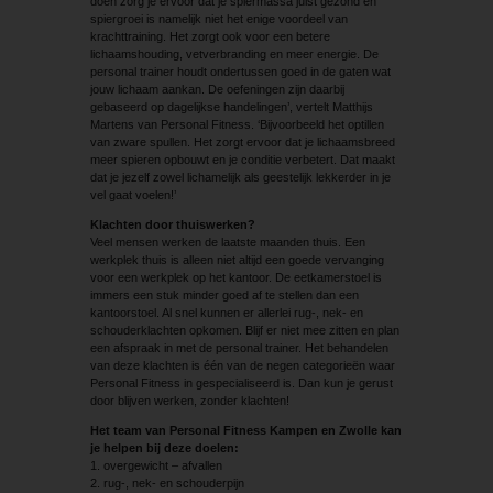
doen zorg je ervoor dat je spiermassa juist gezond en
spiergroei is namelijk niet het enige voordeel van
krachttraining. Het zorgt ook voor een betere
lichaamshouding, vetverbranding en meer energie. De
personal trainer houdt ondertussen goed in de gaten wat
jouw lichaam aankan. De oefeningen zijn daarbij
gebaseerd op dagelijkse handelingen’, vertelt Matthijs
Martens van Personal Fitness. ‘Bijvoorbeeld het optillen
van zware spullen. Het zorgt ervoor dat je lichaamsbreed
meer spieren opbouwt en je conditie verbetert. Dat maakt
dat je jezelf zowel lichamelijk als geestelijk lekkerder in je
vel gaat voelen!’
Klachten door thuiswerken?
Veel mensen werken de laatste maanden thuis. Een
werkplek thuis is alleen niet altijd een goede vervanging
voor een werkplek op het kantoor. De eetkamerstoel is
immers een stuk minder goed af te stellen dan een
kantoorstoel. Al snel kunnen er allerlei rug-, nek- en
schouderklachten opkomen. Blijf er niet mee zitten en plan
een afspraak in met de personal trainer. Het behandelen
van deze klachten is één van de negen categorieën waar
Personal Fitness in gespecialiseerd is. Dan kun je gerust
door blijven werken, zonder klachten!
Het team van Personal Fitness Kampen en Zwolle kan
je helpen bij deze doelen:
1. overgewicht – afvallen
2. rug-, nek- en schouderpijn