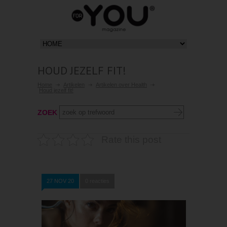
HOUD JEZELF FIT!
Home
Artikelen
Artikelen over Health
Houd jezelf fit!
ZOEK
Rate this post
27 NOV 20
0 reacties