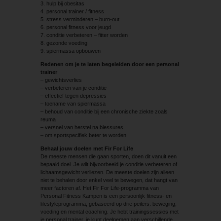
3. hulp bij obesitas
4. personal trainer / fitness
5. stress verminderen – burn-out
6. personal fitness voor jeugd
7. conditie verbeteren – fitter worden
8. gezonde voeding
9. spiermassa opbouwen
Redenen om je te laten begeleiden door een personal
trainer
– gewichtsverlies
– verbeteren van je conditie
– effectief tegen depressies
– toename van spiermassa
– behoud van conditie bij een chronische ziekte zoals
reuma
– versnel van herstel na blessures
– om sportspecifiek beter te worden
Behaal jouw doelen met Fir For Life
De meeste mensen die gaan sporten, doen dit vanuit een
bepaald doel. Je wilt bijvoorbeeld je conditie verbeteren of
lichaamsgewicht verliezen. De meeste doelen zijn alleen
niet te behalen door enkel veel te bewegen, dat hangt van
meer factoren af. Het Fir For Life-programma van
Personal Fitness Kampen is een persoonlijk fitness- en
lifestyleprogramma, gebaseerd op drie peilers: beweging,
voeding en mental coaching. Je hebt trainingssessies met
je personal trainer, je kunt deelnemen aan verschillende