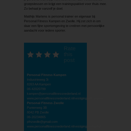
groepslessen en krijgt een trainingspakket voor thuis mee.
Zo behaal je vanzelf je doel.
Matthijs Martens is personal trainer en eigenaar bij
Personal Fitness Kampen en Zwolle. Hij zet zich in om
daar een fijne sportomgeving te creëren met persoonlijke
aandacht voor iedere sporter.
Rate
this
post
Personal Fitness Kampen
Industrieweg 3i
8263 AA Kampen
06-42020799
kampen@personalfitnessnederland.nl
www.personalfitnessnederland.nl/vestigingen/kampen/
Personal Fitness Zwolle
Punterweg 3B
8042 PB Zwolle
06-20234865
pfnzwolle@gmail.com
www.personalfitnessnederland.nl/vestigingen/zwolle/