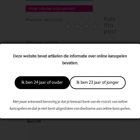
Bekijk volledige publicatie/editie
Rate
Waardeer dit artikel:
this
post
3583 keer bekeken
Deze website bevat artikelen die informatie over online kansspelen
Reageer op dit artikel
bevatten.
Naam
Ik ben 24 jaar of ouder
Ik ben 23 jaar of jonger
E-mailadres
Met jouw antwoord bevestig je dat je bewust bent van de risico’s van online
kansspelen en dat je niet bent uitgesloten van deelname aan online kansspelen.
Bericht