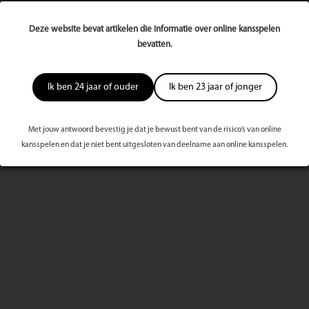
Deze website bevat artikelen die informatie over online kansspelen
bevatten.
Meest bekeken dit kwartaal
Ik ben 24 jaar of ouder
Ik ben 23 jaar of jonger
Met jouw antwoord bevestig je dat je bewust bent van de risico’s van online
kansspelen en dat je niet bent uitgesloten van deelname aan online kansspelen.