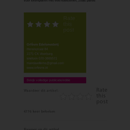
voor exemplaren met veel edelstenen, zoals parels
Rate
this
post
Orfèvre Edelsmederij
Herenstraat 84
2271 CK Voorburg
telefoon 070-3865571
mandawillems@gmail.com
www.orfevre.nl
Bekijk volledige publicatie/editie
Rate
Waardeer dit artikel:
this
post
4776 keer bekeken
Reageer op dit artikel