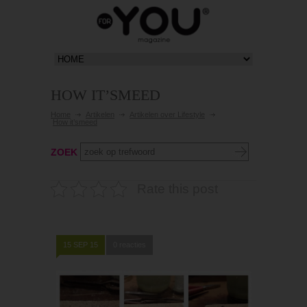
HOW IT’SMEED
Home
Artikelen
Artikelen over Lifestyle
How it’smeed
ZOEK
Rate this post
15 SEP 15
0 reacties