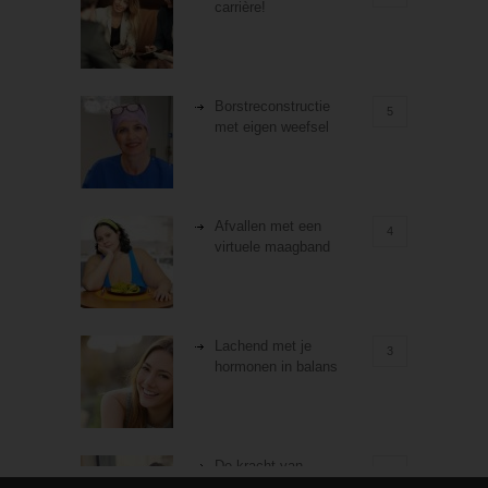
carrière!
Borstreconstructie
5
met eigen weefsel
Afvallen met een
4
virtuele maagband
Lachend met je
3
hormonen in balans
De kracht van
3
zelfreflectie