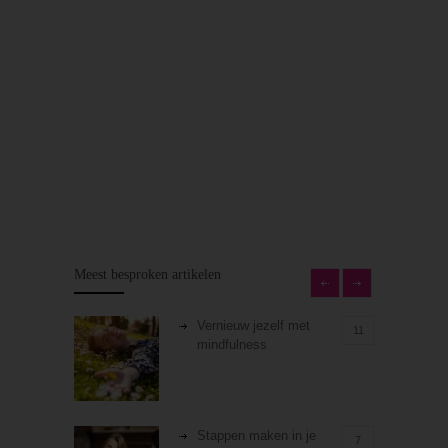
Meest besproken artikelen
Vernieuw jezelf met
11
mindfulness
Stappen maken in je
7