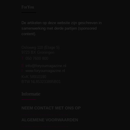
ForYou
De artikelen op deze website zijn geschreven in
Stiefouderschap en
3
samenwerking met derde partijen (sponsored
relaties
content).
Osloweg 110 (Etage 5)
9723 BX Groningen
Leven zonder
T
050 7600 800
3
moeite!
E
info@foryoumagazine.nl
I
www.foryoumagazine.nl
KvK 58910190
BTW NL853233895B01
Van wens naar
3
Informatie
werkelijkheid
NEEM CONTACT MET ONS OP
ALGEMENE VOORWAARDEN
Wat voor leider wil jij
3
zijn?