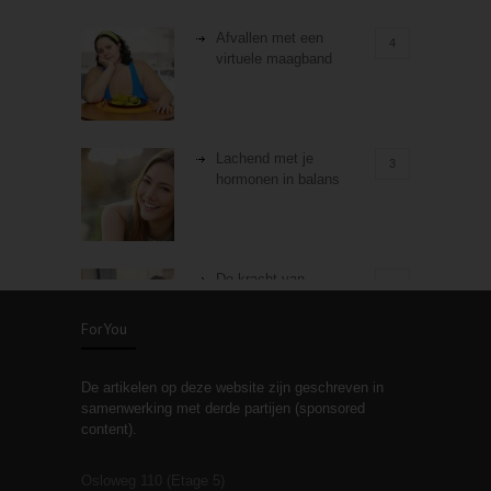
Afvallen met een
4
virtuele maagband
Lachend met je
3
hormonen in balans
De kracht van
3
zelfreflectie
ForYou
De artikelen op deze website zijn geschreven in
Stiefouderschap en
3
samenwerking met derde partijen (sponsored
relaties
content).
Osloweg 110 (Etage 5)