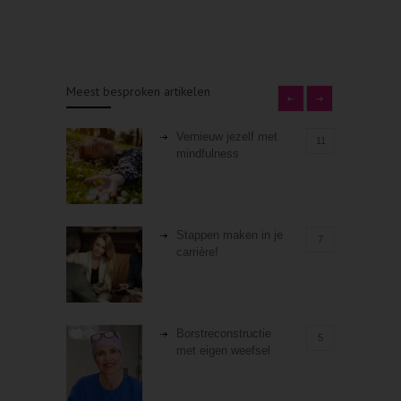
Meest besproken artikelen
Vernieuw jezelf met
11
mindfulness
Stappen maken in je
7
carrière!
Borstreconstructie
5
met eigen weefsel