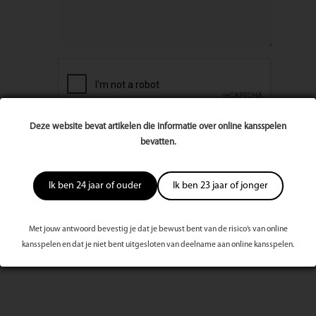
Deze website bevat artikelen die informatie over online kansspelen
bevatten.
Ik ben 24 jaar of ouder
Ik ben 23 jaar of jonger
Met jouw antwoord bevestig je dat je bewust bent van de risico’s van online
Meest bekeken dit kwartaal
kansspelen en dat je niet bent uitgesloten van deelname aan online kansspelen.