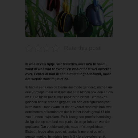
Rate this post
Ik was al een tijdje niet tevreden over m’n lichaam,
want ik was wat te zwaar, en was er best wel onzeker
over. Eerder al had ik een diëtiste ingeschakeld, maar
dat werkte voor mij niet zo.
Ik had al eens van de Bailine-methode gehoord, en had me
erin verdiept, maar wist niet dat er in Alphen ook een studio
was. Die bleek naast mijn kapster te zitten! Tien weken
geleden ben ik erheen gegaan, en heb een figuuranalyse
laten doen. Daar kwam uit dat er vooral rond mijn buik wat
centimeters af konden en dat ik in het ideale geval 13 kilo
zou kunnen kwijtraken. En ik kreeg een proefbehandeling.
Je ligt dan op een bed met pads die op je lichaam worden
geplaatst. Dat voelde wel gek, maar m’n begeleidster,
Elsbeth, legde alles goed uit, zodat ik me snel op m’n
gemak voelde. Inmiddels ben ik 3 kilo afgevallen, en ik