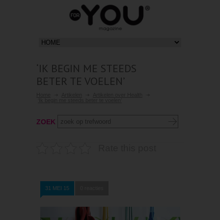
‘IK BEGIN ME STEEDS
BETER TE VOELEN’
Home
Artikelen
Artikelen over Health
‘Ik begin me steeds beter te voelen’
ZOEK
Rate this post
31 MEI 15
0 reacties