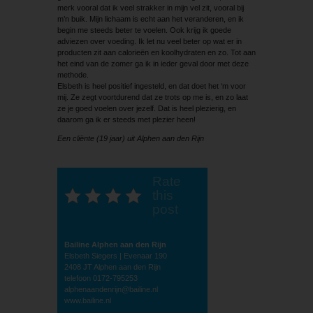
merk vooral dat ik veel strakker in mijn vel zit, vooral bij
m’n buik. Mijn lichaam is echt aan het veranderen, en ik
begin me steeds beter te voelen. Ook krijg ik goede
adviezen over voeding. Ik let nu veel beter op wat er in
producten zit aan calorieën en koolhydraten en zo. Tot aan
het eind van de zomer ga ik in ieder geval door met deze
methode.
Elsbeth is heel positief ingesteld, en dat doet het ‘m voor
mij. Ze zegt voortdurend dat ze trots op me is, en zo laat
ze je goed voelen over jezelf. Dat is heel plezierig, en
daarom ga ik er steeds met plezier heen!
Een cliënte (19 jaar) uit Alphen aan den Rijn
Rate
this
post
Bailine Alphen aan den Rijn
Elsbeth Siegers | Evenaar 190
2408 JT Alphen aan den Rijn
telefoon 0172-795253
alphenaandenrijn@bailine.nl
www.bailine.nl