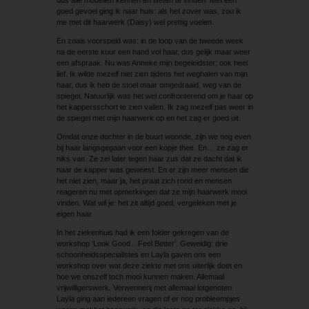
goed gevoel ging ik naar huis: als het zover was, zou ik
me met dit haarwerk (Daisy) wel prettig voelen.
En zoals voorspeld was: in de loop van de tweede week
na de eerste kuur een hand vol haar, dus gelijk maar weer
een afspraak. Nu was Anneke mijn begeleidster; ook heel
lief. Ik wilde mezelf niet zien tijdens het weghalen van mijn
haar, dus ik heb de stoel maar omgedraaid, weg van de
spiegel. Natuurlijk was het wel confronterend om je haar op
het kappersschort te zien vallen. Ik zag mezelf pas weer in
de spiegel met mijn haarwerk op en het zag er goed uit.
Omdat onze dochter in de buurt woonde, zijn we nog even
bij haar langsgegaan voor een kopje thee. En… ze zag er
niks van. Ze zei later tegen haar zus dat ze dacht dat ik
naar de kapper was geweest. En er zijn meer mensen die
het niet zien, maar ja, het praat zich rond en mensen
reageren nu met opmerkingen dat ze mijn haarwerk mooi
vinden. Wat wil je: het zit altijd goed, vergeleken met je
eigen haar.
In het ziekenhuis had ik een folder gekregen van de
workshop ‘Look Good…Feel Better’. Geweldig: drie
schoonheidsspecialistes en Layla gaven ons een
workshop over wat deze ziekte met ons uiterlijk doet en
hoe we onszelf toch mooi kunnen maken. Allemaal
vrijwilligerswerk. Verwennerij met allemaal lotgenoten.
Layla ging aan iedereen vragen of er nog probleempjes