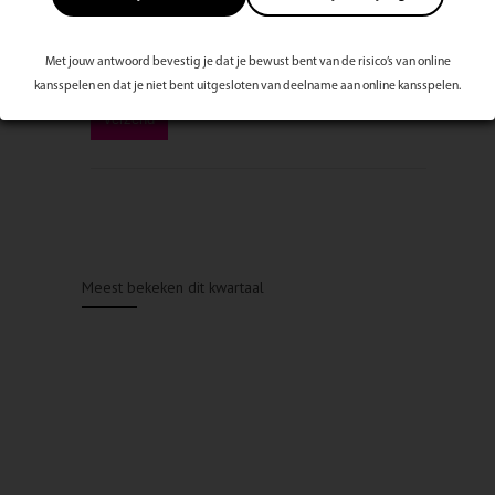
Met jouw antwoord bevestig je dat je bewust bent van de risico’s van online
kansspelen en dat je niet bent uitgesloten van deelname aan online kansspelen.
Meest bekeken dit kwartaal