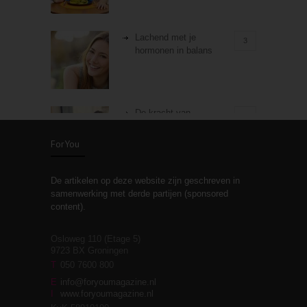
Lachend met je
3
hormonen in balans
De kracht van
3
zelfreflectie
ForYou
De artikelen op deze website zijn geschreven in
Stiefouderschap en
3
samenwerking met derde partijen (sponsored
relaties
content).
Osloweg 110 (Etage 5)
9723 BX Groningen
Leven zonder
T
050 7600 800
3
moeite!
E
info@foryoumagazine.nl
I
www.foryoumagazine.nl