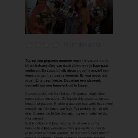
Rate this post
Tja, op een gegeven moment wordt je verteld dat je
bij de behandeling van deze ziekte ook je haar gaat
verliezen. En zoals bij elk nieuws geef ik mezelf een
week om aan het idee te wennen. En wat moet, dat
moet. Er is geen keuze. Dus maar een afspraak
gemaakt om een haarwerk uit te kiezen.
Carolien stelde me heel lief op mijn gemak: kopje thee,
mooie ruimte enzovoort. Ze haalde drie dozen op en toen
begon het passen. Ik wilde graag een haarwerk dat zoveel
mogelijk op mijn eigen haar leek. We probeerden ze alle
drie. Opeens dacht Carolien aan nog een model, en dat
was perfect.
Wat ik ontzettend knap vind, is dat er een enorme
hoeveelheid haarwerken aanwezig is en dat er dan de
juiste uit­gezocht kan worden. De medewerksters moeten
dus alle modellen kennen en weten te vinden. Met een