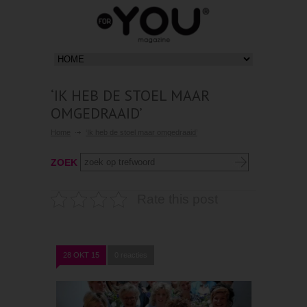
‘IK HEB DE STOEL MAAR
OMGEDRAAID’
Home
‘Ik heb de stoel maar omgedraaid’
ZOEK
Rate this post
28 OKT 15
0 reacties