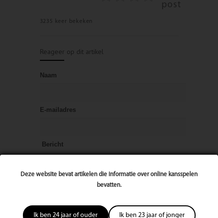
post
3235 keer bekeken
Reageer op dit artikel
Naam
E-mailadres
Bericht
Deze website bevat artikelen die informatie over online kansspelen
bevatten.
Ik ben 24 jaar of ouder
Ik ben 23 jaar of jonger