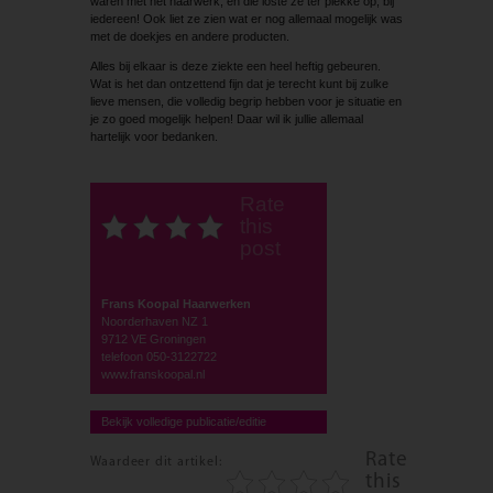
waren met het haarwerk, en die loste ze ter plekke op, bij
iedereen! Ook liet ze zien wat er nog allemaal mogelijk was
met de doekjes en andere producten.
Alles bij elkaar is deze ziekte een heel heftig gebeuren.
Wat is het dan ontzettend fijn dat je terecht kunt bij zulke
lieve mensen, die volledig begrip hebben voor je situatie en
je zo goed mogelijk helpen! Daar wil ik jullie allemaal
hartelijk voor bedanken.
Rate
this
post
Frans Koopal Haarwerken
Noorderhaven NZ 1
9712 VE Groningen
telefoon 050-3122722
www.franskoopal.nl
Bekijk volledige publicatie/editie
Rate
Waardeer dit artikel:
this