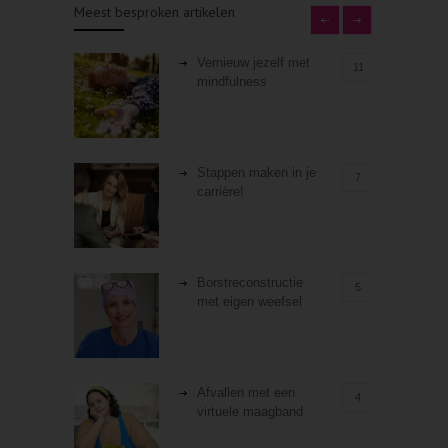
Meest besproken artikelen
Vernieuw jezelf met
11
mindfulness
Stappen maken in je
7
carrière!
Borstreconstructie
5
met eigen weefsel
Afvallen met een
4
virtuele maagband