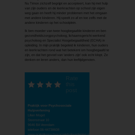
Nu Timon zichzelf begrijpt en accepteert, kan hij met hulp
van zijn ouders en de leerkrachten op school zijn eigen
weg gaan en heeft hij minder problemen met het omgaan
met andere kinderen. Hij speelt zo af en toe zelfs met de
andere kinderen op het schoolplein.
Ik ben moeder van twee hoogbegaafde kinderen en ben
gezondheidszorgpsycholoog, lichaamsgericht werkend
psycholoog en Specialist Hoogebegaafdheid (ECHA) in
opleiding. In mijn praktijk begeleid ik kinderen, hun ouders
en leerkrachten rond wat het betekent om hoogbegaafd te
zijn, en dat het gevoel van ‘anders zijn’ ook echt klopt. Ze
denken en leren anders, dan hun leeftijdgenoten.
Rate
this
post
Praktijk voor Psychosociale
Hulpverlening
Lilian Moget
Steenstraat 10
9646 BA Veendam
telefoon 06-44738608
www.praktijkpsychosocialehulpverlening.nl