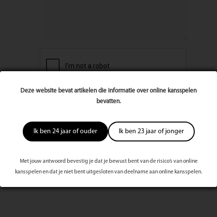
Deze website bevat artikelen die informatie over online kansspelen
bevatten.
Ik ben 24 jaar of ouder
Ik ben 23 jaar of jonger
Met jouw antwoord bevestig je dat je bewust bent van de risico’s van online
kansspelen en dat je niet bent uitgesloten van deelname aan online kansspelen.
Meest bekeken dit kwartaal