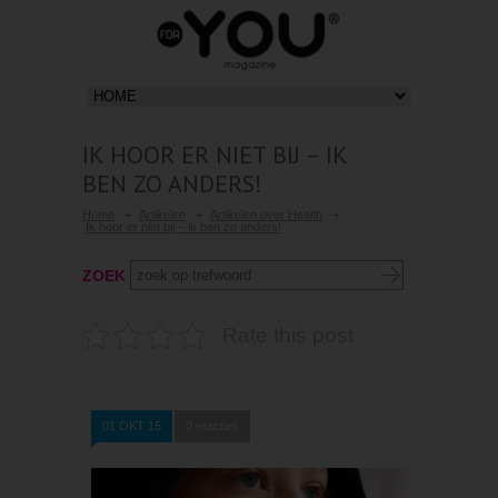
IK HOOR ER NIET BIJ – IK
BEN ZO ANDERS!
Home
Artikelen
Artikelen over Health
Ik hoor er niet bij – ik ben zo anders!
ZOEK
Rate this post
01 OKT 15
0 reacties