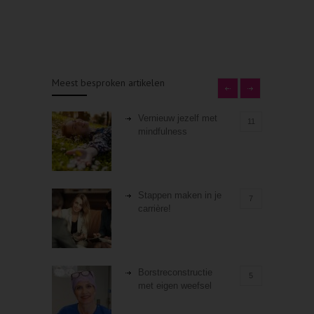
Meest besproken artikelen
Vernieuw jezelf met
11
mindfulness
Stappen maken in je
7
carrière!
Borstreconstructie
5
met eigen weefsel