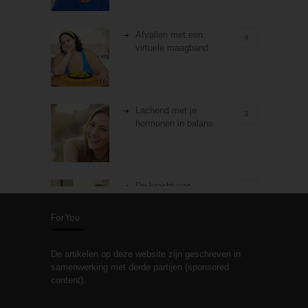
Afvallen met een
4
virtuele maagband
Lachend met je
3
hormonen in balans
De kracht van
3
zelfreflectie
ForYou
De artikelen op deze website zijn geschreven in
Stiefouderschap en
3
samenwerking met derde partijen (sponsored
relaties
content).