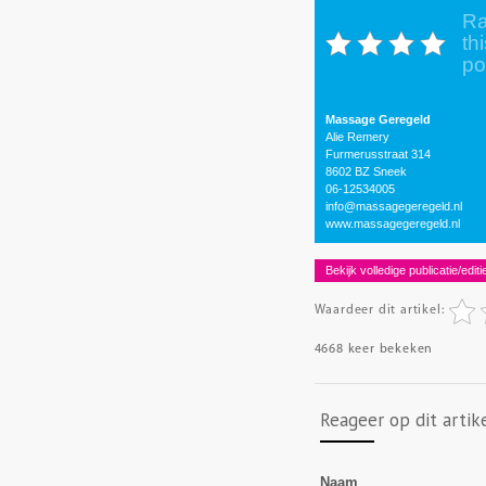
Ra
thi
po
Massage Geregeld
Alie Remery
Furmerusstraat 314
8602 BZ Sneek
06-12534005
info@massagegeregeld.nl
www.massagegeregeld.nl
Bekijk volledige publicatie/editi
Waardeer dit artikel:
4668 keer bekeken
Reageer op dit artik
Naam