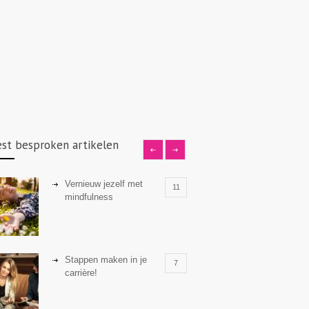
st besproken artikelen
Vernieuw jezelf met
11
mindfulness
Stappen maken in je
7
carrière!