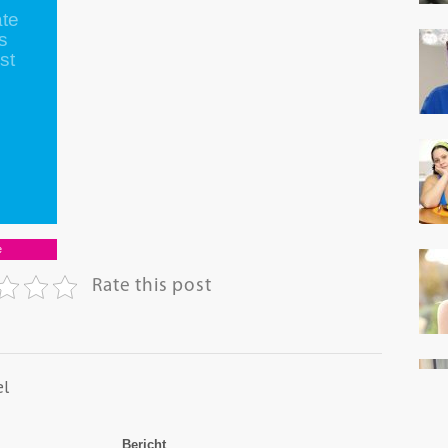
te
s
st
e
Rate this post
el
Bericht