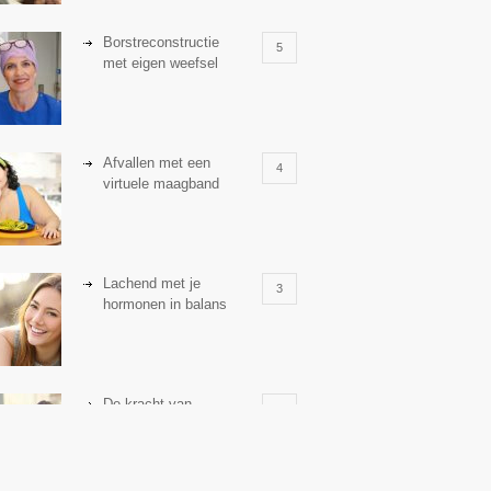
Borstreconstructie
5
met eigen weefsel
Afvallen met een
4
virtuele maagband
Lachend met je
3
hormonen in balans
De kracht van
3
zelfreflectie