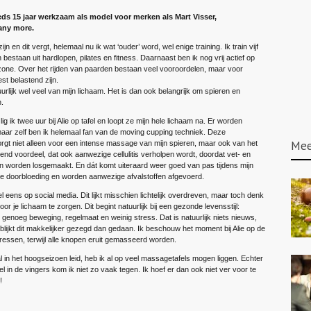
eds 15 jaar werkzaam als model voor merken als Mart Visser,
any more.
jn en dit vergt, helemaal nu ik wat ‘ouder’ word, wel enige training. Ik train vijf
 bestaan uit hardlopen, pilates en fitness. Daarnaast ben ik nog vrij actief op
one. Over het rijden van paarden bestaan veel vooroordelen, maar voor
t belastend zijn.
rlijk wel veel van mijn lichaam. Het is dan ook belangrijk om spieren en
.
ig ik twee uur bij Alie op tafel en loopt ze mijn hele lichaam na. Er worden
aar zelf ben ik helemaal fan van de moving cupping techniek. Deze
Mee
t niet alleen voor een intense massage van mijn spieren, maar ook van het
mend voordeel, dat ook aanwezige cellulitis verholpen wordt, doordat vet- en
 worden losgemaakt. En dát komt uiteraard weer goed van pas tijdens mijn
de doorbloeding en worden aanwezige afvalstoffen afgevoerd.
l eens op social media. Dit lijkt misschien lichtelijk overdreven, maar toch denk
oor je lichaam te zorgen. Dit begint natuurlijk bij een gezonde levensstijl:
, genoeg beweging, regelmaat en weinig stress. Dat is natuurlijk niets nieuws,
blijkt dit makkelijker gezegd dan gedaan. Ik beschouw het moment bij Alie op de
ressen, terwijl alle knopen eruit gemasseerd worden.
l in het hoogseizoen leid, heb ik al op veel massagetafels mogen liggen. Echter
in de vingers kom ik niet zo vaak tegen. Ik hoef er dan ook niet ver voor te
!