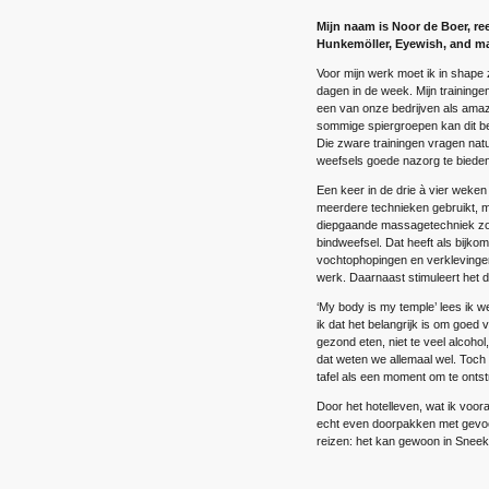
Mijn naam is Noor de Boer, re
Hunkemöller, Eyewish, and m
Voor mijn werk moet ik in shape zi
dagen in de week. Mijn trainingen
een van onze bedrijven als amaz
sommige spiergroepen kan dit bes
Die zware trainingen vragen natuu
weefsels goede nazorg te bieden
Een keer in de drie à vier weken l
meerdere technieken gebruikt, m
diepgaande massagetechniek zorg
bindweefsel. Dat heeft als bijko
vochtophopingen en verklevingen
werk. Daarnaast stimuleert het 
‘My body is my temple’ lees ik we
ik dat het belangrijk is om goed v
gezond eten, niet te veel alcohol
dat weten we allemaal wel. Toch 
tafel als een moment om te ontst
Door het hotelleven, wat ik voora
echt even doorpakken met gevoel 
reizen: het kan gewoon in Sneek