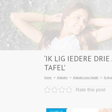
‘IK LIG IEDERE DRIE
TAFEL’
Home
Artikelen
Artikelen over Health
‘Ik lig
Rate this post
24 APR 19