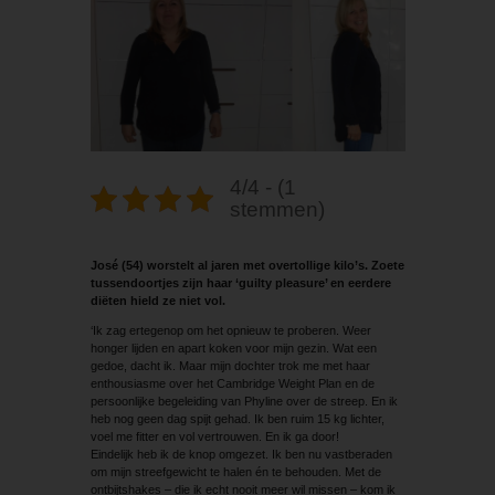
4/4 - (1
stemmen)
José (54) worstelt al jaren met over­tollige kilo’s. Zoete
tussendoortjes zijn haar ‘guilty pleasure’ en eerdere
diëten hield ze niet vol.
‘Ik zag ertegenop om het opnieuw te pro­beren. Weer
honger lijden en apart koken voor mijn gezin. Wat een
gedoe, dacht ik. Maar mijn dochter trok me met haar
enthousiasme over het Cambridge Weight Plan en de
persoonlijke begeleiding van Phyline over de streep. En ik
heb nog geen dag spijt gehad. Ik ben ruim 15 kg lichter,
voel me fitter en vol vertrouwen. En ik ga door!
Eindelijk heb ik de knop omgezet. Ik ben nu vastberaden
om mijn streefgewicht te halen én te behouden. Met de
ontbijtshakes – die ik echt nooit meer wil missen – kom ik