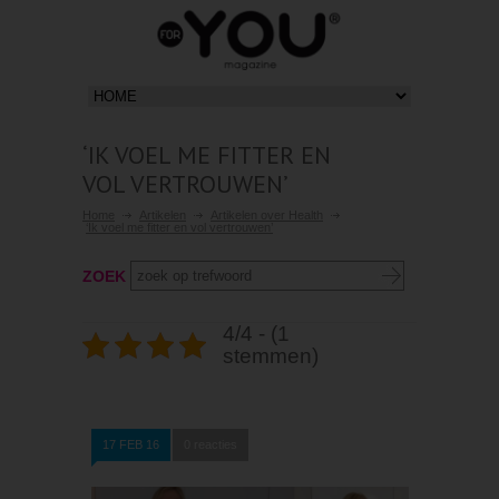
‘IK VOEL ME FITTER EN
VOL VERTROUWEN’
Home
Artikelen
Artikelen over Health
‘Ik voel me fitter en vol vertrouwen’
ZOEK
4/4 - (1
stemmen)
17 FEB 16
0 reacties