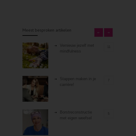
Meest besproken artikelen
Vernieuw jezelf met
11
mindfulness
Stappen maken in je
7
carrière!
Borstreconstructie
5
met eigen weefsel