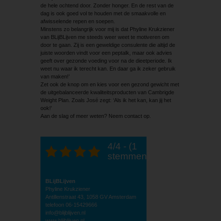
de hele ochtend door. Zonder honger. En de rest van de
dag is ook goed vol te houden met de smaakvolle en
afwisselende repen en soepen.
Minstens zo belangrijk voor mij is dat Phyline Krukziener
van BLijBLijven me steeds weer weet te motiveren om
door te gaan. Zij is een geweldige consulente die altijd de
juiste woorden vindt voor een peptalk, maar ook advies
geeft over gezonde voeding voor na de dieetperiode. Ik
weet nu waar ik terecht kan. En daar ga ik zeker gebruik
van maken!’
Zet ook de knop om en kies voor een gezond gewicht met
de uitgebalanceerde kwaliteits­producten van Cambrigde
Weight Plan. Zoals José zegt: ‘Als ik het kan, kan jij het
ook!’
Aan de slag of meer weten? Neem contact op.
4/4 - (1
stemmen)
BLijBLijven
Phyline Krukziener
Antillenstraat 43, 1058 GV Amsterdam
telefoon 06-15429666
info@blijblijven.nl
www.blijblijven.nl