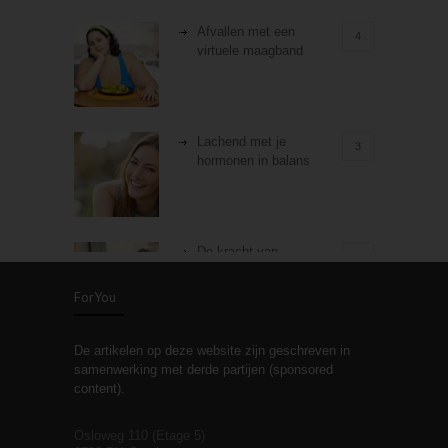
Afvallen met een
4
virtuele maagband
Lachend met je
3
hormonen in balans
De kracht van
3
zelfreflectie
ForYou
De artikelen op deze website zijn geschreven in
Stiefouderschap en
3
samenwerking met derde partijen (sponsored
relaties
content).
Osloweg 110 (Etage 5)