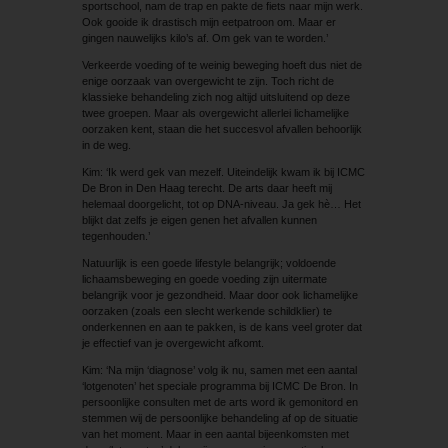
sportschool, nam de trap en pakte de fiets naar mijn werk.
Ook gooide ik drastisch mijn eetpatroon om. Maar er
gingen nauwelijks kilo’s af. Om gek van te worden.’
Verkeerde voeding of te weinig beweging hoeft dus niet de
enige oorzaak van overgewicht te zijn. Toch richt de
klassieke behandeling zich nog altijd uitsluitend op deze
twee groepen. Maar als overgewicht allerlei lichamelijke
oorzaken kent, staan die het succesvol afvallen behoorlijk
in de weg.
Kim: ‘Ik werd gek van mezelf. Uiteindelijk kwam ik bij ICMC
De Bron in Den Haag terecht. De arts daar heeft mij
helemaal doorgelicht, tot op DNA-niveau. Ja gek hè… Het
blijkt dat zelfs je eigen genen het afvallen kunnen
tegenhouden.’
Natuurlijk is een goede lifestyle belangrijk; voldoende
lichaamsbeweging en goede voeding zijn uitermate
belangrijk voor je gezondheid. Maar door ook lichamelijke
oorzaken (zoals een slecht werkende schildklier) te
onderkennen en aan te pakken, is de kans veel groter dat
je effectief van je overgewicht afkomt.
Kim: ‘Na mijn ‘diagnose’ volg ik nu, samen met een aantal
‘lotgenoten’ het speciale programma bij ICMC De Bron. In
persoonlijke consulten met de arts word ik gemonitord en
stemmen wij de persoonlijke behandeling af op de situatie
van het moment. Maar in een aantal bijeenkomsten met