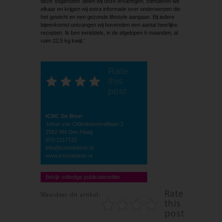
deze ‘lotgenoten’ delen wij onze ervaringen, stimuleren we
elkaar en krijgen wij extra informatie over onderwerpen die
het gewicht en een gezonde lifestyle aangaan. Bij iedere
bijeenkomst ontvangen wij bovendien een aantal heerlijke
recepten. Ik ben inmiddels, in de afgelopen 6 maanden, al
ruim 22,5 kg kwijt.’
Rate
this
post
ICMC De Bron
Johan van Oldenbarneveltlaan 2
2582 NN Den Haag
070-2117722
info@icmcdebron.nl
www.icmcdebron.nl
Bekijk volledige publicatie/editie
Rate
Waardeer dit artikel:
this
post