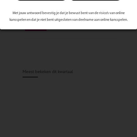
Met jouw antwoord bevestig je dat je bewust bent van de risico’s van online
kansspelen en dat je niet bent uitgesloten van deelname aan online kansspelen.
Meest bekeken dit kwartaal