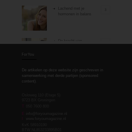
Lachend met je
3
hormonen in balans
De kracht van
3
zelfreflectie
ForYou
De artikelen op deze website zijn geschreven in
Stiefouderschap en
3
samenwerking met derde partijen (sponsored
relaties
content).
Osloweg 110 (Etage 5)
9723 BX Groningen
Leven zonder
T
050 7600 800
3
moeite!
E
info@foryoumagazine.nl
I
www.foryoumagazine.nl
KvK 58910190
BTW NL853233895B01