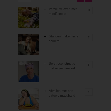
Vernieuw jezelf met
11
mindfulness
Stappen maken in je
7
carrière!
Borstreconstructie
5
met eigen weefsel
Afvallen met een
4
virtuele maagband