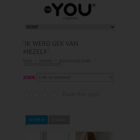
‘IK WERD GEK VAN
MEZELF’
Home
Artikelen
Artikelen over Health
‘Ik werd gek van mezelf’
ZOEK
Rate this post
14 FEB 18
0 reacties