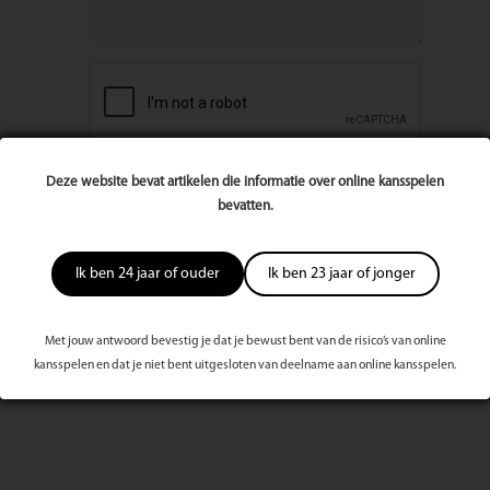
Deze website bevat artikelen die informatie over online kansspelen
bevatten.
Ik ben 24 jaar of ouder
Ik ben 23 jaar of jonger
Met jouw antwoord bevestig je dat je bewust bent van de risico’s van online
Meest bekeken dit kwartaal
kansspelen en dat je niet bent uitgesloten van deelname aan online kansspelen.