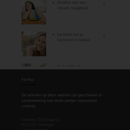
Afvallen met een
4
virtuele maagband
Lachend met je
3
hormonen in balans
De kracht van
3
zelfreflectie
ForYou
De artikelen op deze website zijn geschreven in
Stiefouderschap en
3
samenwerking met derde partijen (sponsored
relaties
content).
Osloweg 110 (Etage 5)
9723 BX Groningen