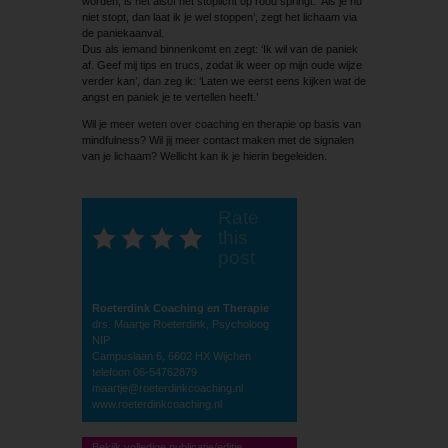
worden, is het alsof het stoplicht op rood springt: ‘Als je nu
niet stopt, dan laat ik je wel stoppen’, zegt het lichaam via
de paniekaanval.
Dus als iemand binnenkomt en zegt: ‘Ik wil van de paniek
af. Geef mij tips en trucs, zodat ik weer op mijn oude wijze
verder kan’, dan zeg ik: ‘Laten we eerst eens kijken wat de
angst en paniek je te vertellen heeft.’
Wil je meer weten over coaching en therapie op basis van
mindfulness? Wil jij meer contact maken met de signalen
van je lichaam? Wellicht kan ik je hierin begeleiden.
Rate
this
post
Roeterdink Coaching en Therapie
drs. Maartje Roeterdink, Psycholoog
NIP
Campuslaan 6, 6602 HX Wijchen
telefoon 06-54762879
maartje@roeterdinkcoaching.nl
www.roeterdinkcoaching.nl
Bekijk volledige publicatie/editie