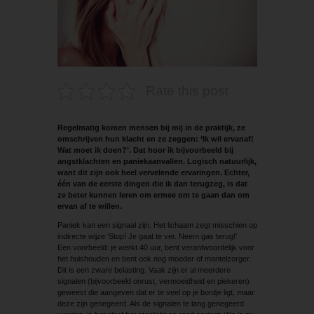
Rate this post
Regelmatig komen mensen bij mij in de praktijk, ze
omschrijven hun klacht en ze ­zeggen: ‘Ik wil ervanaf!
Wat moet ik doen?’. Dat hoor ik bijvoorbeeld bij
angstklachten en paniekaanvallen. Logisch natuurlijk,
want dit zijn ook heel vervelende ervaringen. ­Echter,
één van de eerste dingen die ik dan terugzeg, is dat
ze beter kunnen leren om ermee om te gaan dan om
ervan af te willen.
Paniek kan een signaal zijn. Het lichaam zegt misschien op
indirecte wijze ‘Stop! Je gaat te ver. Neem gas terug!’
Een voorbeeld: je werkt 40 uur, bent verantwoordelijk voor
het huishouden en bent ook nog moeder of mantelzorger.
Dit is een zware belasting. Vaak zijn er al meerdere
signalen (bijvoorbeeld onrust, vermoeidheid en ­piekeren)
geweest die aangeven dat er te veel op je bordje ligt, maar
deze zijn genegeerd. Als de signalen te lang genegeerd