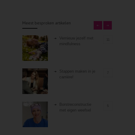
Meest besproken artikelen
Vernieuw jezelf met
11
mindfulness
Stappen maken in je
7
carrière!
Borstreconstructie
5
met eigen weefsel