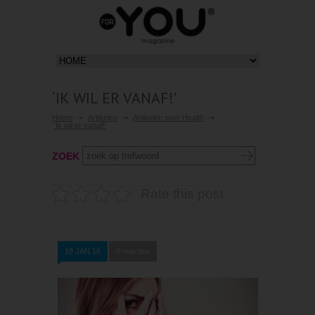
‘IK WIL ER VANAF!’
Home
Artikelen
Artikelen over Health
‘Ik wil er vanaf!’
ZOEK
Rate this post
18 JAN 16
0 reacties