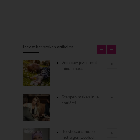
Meest besproken artikelen
Vernieuw jezelf met
11
mindfulness
Stappen maken in je
7
carrière!
Borstreconstructie
5
met eigen weefsel