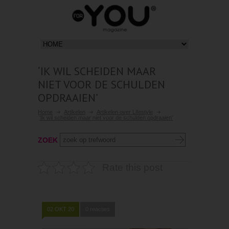
‘IK WIL SCHEIDEN MAAR
NIET VOOR DE SCHULDEN
OPDRAAIEN’
Home
Artikelen
Artikelen over Lifestyle
‘Ik wil scheiden maar niet voor de schulden opdraaien’
ZOEK
Rate this post
02 OKT 20
0 reacties