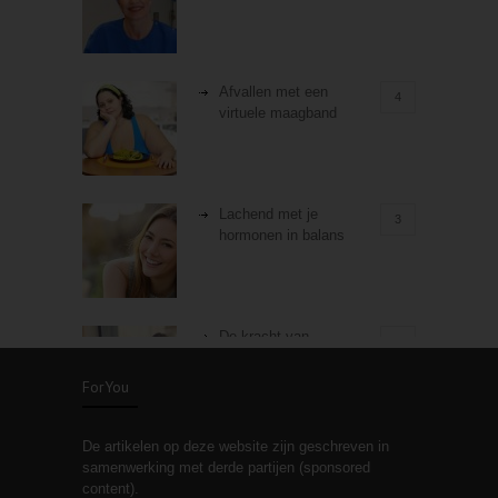
Afvallen met een
4
virtuele maagband
Lachend met je
3
hormonen in balans
De kracht van
3
zelfreflectie
ForYou
De artikelen op deze website zijn geschreven in
Stiefouderschap en
3
samenwerking met derde partijen (sponsored
relaties
content).