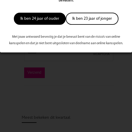
bevatten.
Ik ben 24 jaar of ouder
Ik ben 23 jaar of jonger
Met jouw antwoord bevestig je dat je bewust bent van de risico’s van online
kansspelen en dat je niet bent uitgesloten van deelname aan online kansspelen.
Meest bekeken dit kwartaal