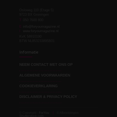
Osloweg 110 (Etage 5)
9723 BX Groningen
Leven zonder
T
050 7600 800
3
moeite!
E
info@foryoumagazine.nl
I
www.foryoumagazine.nl
KvK 58910190
BTW NL853233895B01
Van wens naar
3
Informatie
werkelijkheid
NEEM CONTACT MET ONS OP
ALGEMENE VOORWAARDEN
Wat voor leider wil jij
3
zijn?
COOKIEVERKLARING
DISCLAIMER & PRIVACY POLICY
© Copyright -
ForYou
© Afbeeldingen
Shutterstock.com