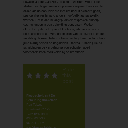
huwelijk aangegaan zijn verdeeld te worden. Willen jullie
allebei van de gemaakte afspraken afwijken? Dan kan dat
alleen als de schuldeisers met dat besluit akkoord gaan,
pas dan kan er iemand anders hoofdelijk aansprakelijk
worden. Het is dan belangrijk om de afspraken duidelijk
vast te leggen in een scheidingsconvenant. Welke
afspraken jullie ook gemaakt hebben, jullie moeten een
goed en concreet overzicht maken van de financiën en de
verdeling daarvan tijdens jullie scheiding. Een mediator kan
jullie hierbij helpen en begeleiden. Daarna kunnen jullie de
scheiding en de verdeling van de schulden goed
voorbereid laten afwikkelen bij de rechtbank.
Rate
this
post
Flevoscheiden / De
Scheidingsmakelaar
Ron Teiwes
Randstad 22-127
1316 BW Almere
036-3030230
06-29472474
ron@flevoscheiden.nl