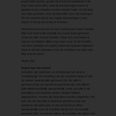
grond wilde komen, gooide hij al snel de handdoek in de
ring. Geen goed idee, want de investeringen waren al
gedaan en de schulden werden steeds hoger. Ik heb lang
van niets geweten, want hij hield alles voor mij verborgen.
Op het moment dat ik een stapel aanmaningen vond,
begon er bij mij een lichtje te branden.
Momenteel kunnen we net ons hoofd boven water houden.
Mijn man heeft zelfs eindelijk een vaste baan genomen
zodat we alles kunnen betalen. Maar het vertrouwen is
weg en we hebben alleen nog maar ruzie. Ik wil het liefst
van hem scheiden en ergens helemaal opnieuw beginnen,
maar ik wil niet opdraaien voor de schulden van mijn man.
Wat moet ik doen?
Marijn (42)
Expert aan het woord
Schulden zijn nooit leuk, en al helemaal niet als je in
scheiding ligt. De verdeling van de schulden hangt af van
de manier waarop jullie getrouwd zijn. Als jullie in
gemeenschap van goederen getrouwd zijn, dan blijven
jullie allebei hoofdelijk aansprakelijk, maar als jullie in de
huwelijkse voorwaarden andere dingen hebben
afgesproken, moeten die afspraken worden nageleefd. Het
kan ook zijn dat jullie in beperkte gemeenschap van
goederen zijn getrouwd. In dat geval ben je alleen
aansprakelijk voor de schulden die jij voor het huwelijk
gemaakt hebt, en hoeven alleen de schulden die tijdens het