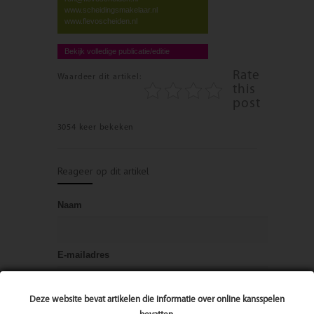
www.scheidingsmakelaar.nl
www.flevoscheiden.nl
Bekijk volledige publicatie/editie
Rate
Waardeer dit artikel:
this
post
3054 keer bekeken
Reageer op dit artikel
Naam
E-mailadres
Deze website bevat artikelen die informatie over online kansspelen
Bericht