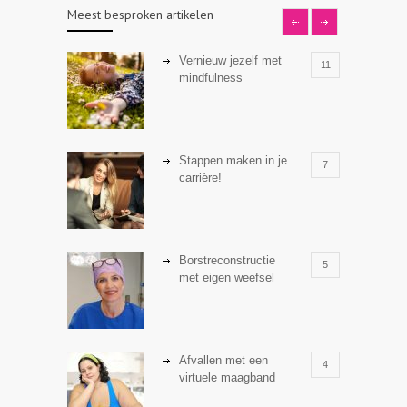
Meest besproken artikelen
Vernieuw jezelf met
11
mindfulness
Stappen maken in je
7
carrière!
Borstreconstructie
5
met eigen weefsel
Afvallen met een
4
virtuele maagband