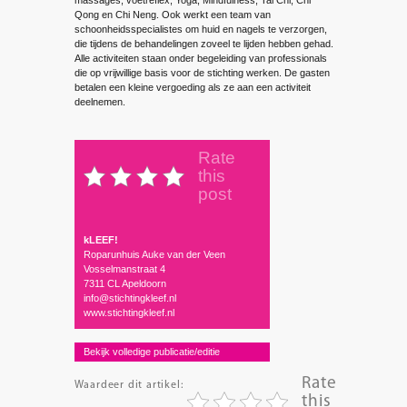
Qong en Chi Neng. Ook werkt een team van
schoonheidsspecialistes om huid en nagels te verzorgen,
die tijdens de ­behandelingen zoveel te lijden hebben gehad.
Alle activiteiten staan onder ­begeleiding van professionals
die op vrijwillige basis voor de stichting werken. De gasten
betalen een kleine ­vergoeding als ze aan een activiteit
deelnemen.
Rate
this
post
kLEEF!
Roparunhuis Auke van der Veen
Vosselmanstraat 4
7311 CL Apeldoorn
info@stichtingkleef.nl
www.stichtingkleef.nl
Bekijk volledige publicatie/editie
Rate
Waardeer dit artikel:
this