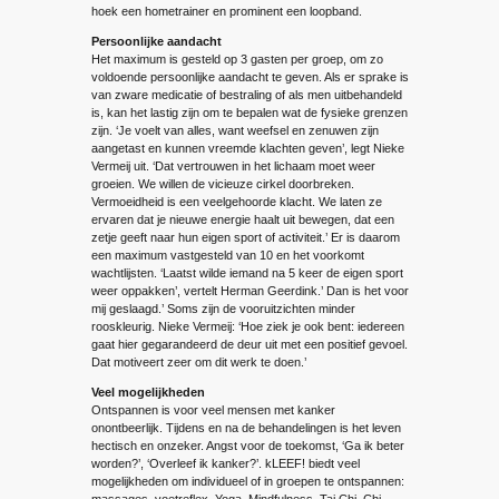
hoek een hometrainer en prominent een loopband.
Persoonlijke aandacht
Het maximum is gesteld op 3 gasten per groep, om zo
voldoende persoonlijke aandacht te geven. Als er sprake is
van zware medicatie of bestraling of als men uitbehandeld
is, kan het lastig zijn om te bepalen wat de fysieke grenzen
zijn. ‘Je voelt van alles, want weefsel en zenuwen zijn
aangetast en kunnen vreemde klachten geven’, legt Nieke
Vermeij uit. ‘Dat vertrouwen in het lichaam moet weer
groeien. We willen de vicieuze cirkel doorbreken.
Vermoeidheid is een veelgehoorde klacht. We laten ze
ervaren dat je nieuwe energie haalt uit bewegen, dat een
zetje geeft naar hun eigen sport of activiteit.’ Er is daarom
een maximum vastgesteld van 10 en het voorkomt
wachtlijsten. ‘Laatst wilde iemand na 5 keer de eigen sport
weer oppakken’, vertelt Herman Geerdink.’ Dan is het voor
mij geslaagd.’ Soms zijn de vooruitzichten minder
rooskleurig. Nieke Vermeij: ‘Hoe ziek je ook bent: iedereen
gaat hier gegarandeerd de deur uit met een positief gevoel.
Dat motiveert zeer om dit werk te doen.’
Veel mogelijkheden
Ontspannen is voor veel mensen met kanker
onontbeerlijk. Tijdens en na de behandelingen is het leven
hectisch en onzeker. Angst voor de toekomst, ‘Ga ik beter
worden?’, ‘Overleef ik kanker?’. kLEEF! biedt veel
mogelijkheden om individueel of in groepen te ontspannen:
massages, voetreflex, Yoga, Mindfulness, Tai Chi, Chi