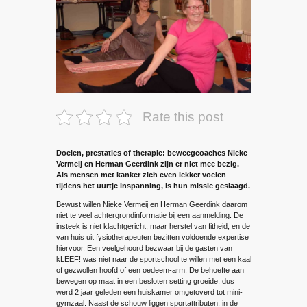
Rate this post
Doelen, prestaties of therapie: beweegcoaches Nieke
Vermeij en Herman Geerdink zijn er niet mee bezig.
Als mensen met kanker zich even lekker voelen
tijdens het uurtje inspanning, is hun missie geslaagd.
Bewust willen Nieke Vermeij en Herman Geerdink daarom
niet te veel achtergrondinformatie bij een aanmelding. De
insteek is niet klachtgericht, maar herstel van fitheid, en de
van huis uit fysiotherapeuten bezitten voldoende expertise
hiervoor. Een veelgehoord bezwaar bij de gasten van
kLEEF! was niet naar de sportschool te willen met een kaal
of gezwollen hoofd of een oedeem-arm. De behoefte aan
bewegen op maat in een besloten setting groeide, dus
werd 2 jaar geleden een huiskamer omgetoverd tot mini-
gymzaal. Naast de schouw liggen sportattributen, in de