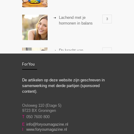
Lachend met je
3
hormonen in balans
De kracht van
3
zelfreflectie
ForYou
De artikelen op deze website zijn geschreven in
Stiefouderschap en
3
samenwerking met derde partijen (sponsored
relaties
content).
Osloweg 110 (Etage 5)
9723 BX Groningen
Leven zonder
T
050 7600 800
3
moeite!
E
info@foryoumagazine.nl
I
www.foryoumagazine.nl