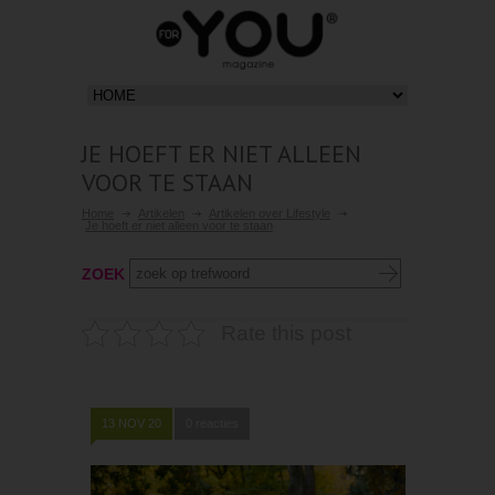
JE HOEFT ER NIET ALLEEN
VOOR TE STAAN
Home
Artikelen
Artikelen over Lifestyle
Je hoeft er niet alleen voor te staan
ZOEK
Rate this post
13 NOV 20
0 reacties