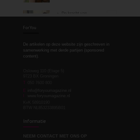
De kracht van
3
zelfreflectie
ForYou
De artikelen op deze website zijn geschreven in
Stiefouderschap en
3
samenwerking met derde partijen (sponsored
relaties
content).
Osloweg 110 (Etage 5)
9723 BX Groningen
Leven zonder
T
050 7600 800
3
moeite!
E
info@foryoumagazine.nl
I
www.foryoumagazine.nl
KvK 58910190
BTW NL853233895B01
Van wens naar
3
Informatie
werkelijkheid
NEEM CONTACT MET ONS OP