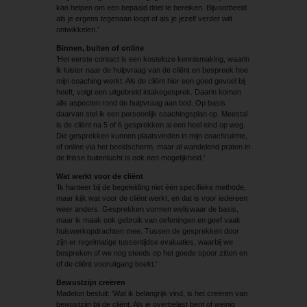
kan helpen om een bepaald doel te bereiken. Bijvoorbeeld
als je ergens tegenaan loopt of als je jezelf verder wilt
ontwikkelen.’
Binnen, buiten of online
‘Het eerste contact is een kosteloze kennismaking, waarin
ik luister naar de hulpvraag van de cliënt en bespreek hoe
mijn coaching werkt. Als de cliënt hier een goed gevoel bij
heeft, volgt een uitgebreid intakegesprek. Daarin komen
alle aspecten rond de hulpvraag aan bod. Op basis
daarvan stel ik een persoonlijk coachingsplan op. Meestal
is de cliënt na 5 of 6 gesprekken al een heel eind op weg.
Die gesprekken kunnen plaatsvinden in mijn coachruimte,
of online via het beeldscherm, maar al wandelend praten in
de frisse buitenlucht is ook een mogelijkheid.’
Wat werkt voor de cliënt
‘Ik hanteer bij de begeleiding niet één specifieke methode,
maar kijk wat voor de cliënt werkt, en dat is voor iedereen
weer anders. Gesprekken vormen weliswaar de basis,
maar ik maak ook gebruik van oefeningen en geef vaak
huiswerkopdrachten mee. Tussen de gesprekken door
zijn er regelmatige tussentijdse evaluaties, waarbij we
bespreken of we nog steeds op het goede spoor zitten en
of de cliënt vooruitgang boekt.’
Bewustzijn creëren
Madelon besluit: ‘Wat ik belangrijk vind, is het creëren van
bewustzijn bij de cliënt. Als je overbelast bent of weinig