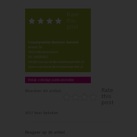
Rate
this
post
Coachpraktijk Madelon Aarnink
Ariane 50
3824 MB Amersfoort
06-10835952
info@coachpraktijkmadelonaarnink.nl
www.coachpraktijkmadelonaarnink.nl
Bekijk volledige publicatie/editie
Rate
Waardeer dit artikel:
this
post
3537 keer bekeken
Reageer op dit artikel