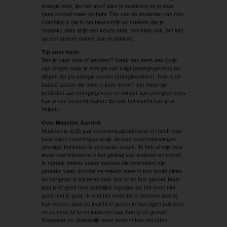
energie hebt, lijkt het alsof alles je overkomt en je daar
geen invloed meer op hebt. Eén van de aspecten van mijn
coaching is dat ik het bewustzijn wil creëren dat je
ondanks alles altijd een keuze hebt, hoe klein ook, om iets
op een andere manier aan te pakken.’
Tip voor thuis
Ben je vaak moe of gestrest? Maak dan eens een lijstje
van dingen waar je energie van krijgt (energiegevers) en
dingen die jou energie kosten (energievreters). Hoe is de
balans tussen die twee in jouw leven? Iets meer tijd
besteden aan energiegevers en minder aan energievreters
kan al een verschil maken. En ook het inzicht kan je al
helpen.
Over Madelon Aarnink
Madelon is al 25 jaar communicatieadviseur en heeft voor
haar eigen coachingspraktijk diverse coachopleidingen
gevolgd. Inmiddels is zij master coach. ‘Ik heb al mijn hele
leven veel interesse in het gedrag van anderen en mijzelf.
Ik spreek steeds vaker mensen die overbelast zijn
geraakt; vaak doordat ze steeds meer in hun hoofd zitten
en vergeten te luisteren naar hun lijf en hun gevoel. Maar
juist je lijf geeft heel duidelijke signalen als het even niet
goed met je gaat. Ik vind het mooi dat ik mensen daarbij
kan helpen, door ze inzicht te geven in hun eigen patronen
en ze meer te leren luisteren naar hun lijf en gevoel.
Waardoor ze uiteindelijk weer beter in hun vel zitten.