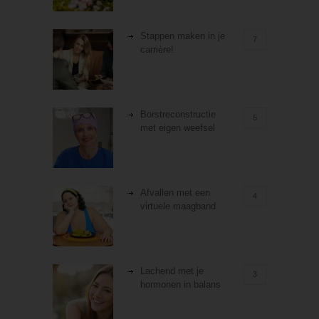
Stappen maken in je
7
carrière!
Borstreconstructie
5
met eigen weefsel
Afvallen met een
4
virtuele maagband
Lachend met je
3
hormonen in balans