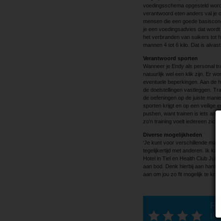
voedingsschema opgesteld worden
verantwoord eten anders val je o
mensen die een goede basiscondit
je een voedingsadvies dat word
het verbranden van suikers tot he
mannen 4 tot 6 kilo. Dat is alvast
Verantwoord sporten
Wanneer je Endy als personal tra
natuurlijk wel een klik zijn. Er 
eventuele beperkingen. Aan de ha
de doelstellingen vastleggen. Tr
de oefeningen op de juiste manier 
sporten krijgt en op een veilige 
pushen, want trainen is iets an
zo’n training voelt iedereen zic
Diverse mogelijkheden
‘Je kunt voor verschillende manie
tegelijkertijd met anderen. Ik ka
Hotel in Tiel en Health Club Jul
aan bod. Denk hierbij aan hardlop
aan om jou zo fit mogelijk te krijg
Ra
thi