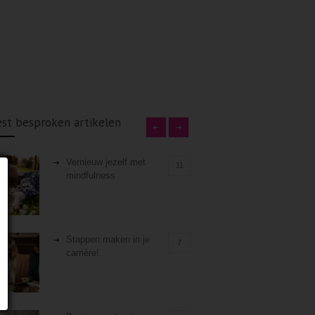
st besproken artikelen
Vernieuw jezelf met
11
mindfulness
Stappen maken in je
7
carrière!