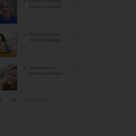
Borstreconstructie
5
met eigen weefsel
Afvallen met een
4
virtuele maagband
Lachend met je
3
hormonen in balans
De kracht van
3
zelfreflectie
Stiefouderschap en
3