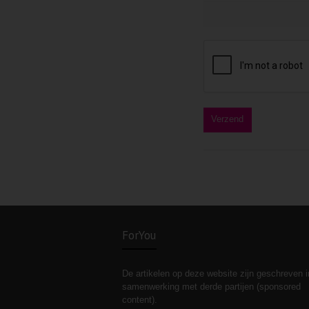
ForYou
De artikelen op deze website zijn geschreven i
samenwerking met derde partijen (sponsored
content).