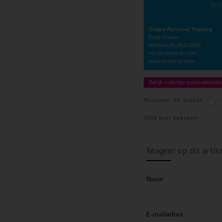
po
Osepa Personal Training
Endy Osepa
telefoon 06-45153688
info@osepa-pt.com
www.osepa-pt.com
Bekijk volledige publicatie/editi
Waardeer dit artikel:
5990 keer bekeken
Reageer op dit artik
Naam
E-mailadres