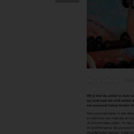
Rat
Wil jij met de zomer in zicht n
op zoek naar die stok achter d
een personal trainer beslist ie
‘Een personal trainer is niet a
en een bron van motivatie en inspi
uit zichzelf willen halen. ‘Je zi
de fysiotherapeut. Als personal tr
mogelijkheden passen, zodat de 