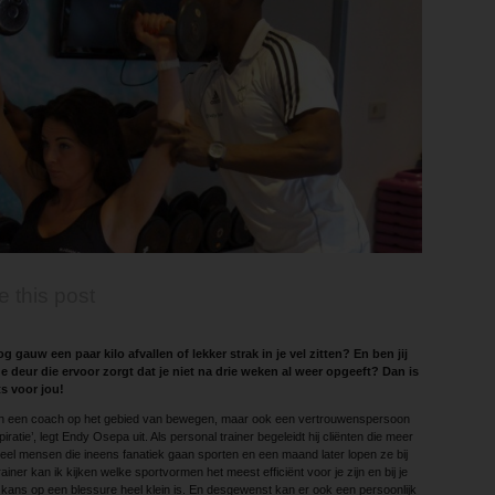
e this post
og gauw een paar kilo afvallen of lekker strak in je vel zitten? En ben jij
e deur die ervoor zorgt dat je niet na drie weken al weer opgeeft? Dan is
ts voor jou!
lleen een coach op het gebied van bewegen, maar ook een vertrouwenspersoon
ratie’, legt Endy Osepa uit. Als personal trainer begeleidt hij cliënten die meer
et veel mensen die ineens fanatiek gaan sporten en een maand later lopen ze bij
ainer kan ik kijken welke sportvormen het meest efficiënt voor je zijn en bij je
kans op een blessure heel klein is. En desgewenst kan er ook een persoonlijk