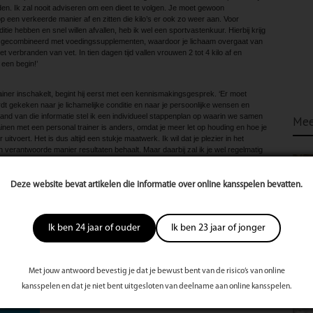
. Ik zal nooit adviseren om een dieet te volgen. Je moet gewoon
p een verkeerde manier af en zitten die kilo’s er ook zo weer aan. Voor
ie hebben en snel willen afvallen, heb ik wel een sportvastenkuur. Hierbij krijg
t gecombineerd met voedingssupplementen, waardoor je lichaam overgaat van
t verbranden van vet. In tien dagen tijd vallen vrouwen 2 tot 4 kilo af en
 een begin!’
iner inschakelt, begint hij eerst met een kennismakingsgesprek. ‘Er moet
wordt gekeken naar je lichamelijke conditie en naar je persoonlijke wensen en
nd van die informatie stel ik een individueel stappenplan op waarin we samen
Mee
ainen met een personal trainer is anders, omdat je meer let op houding en hoe je
uitvoert. Het is dus altijd een stukje maatwerk. Ik wil dat je plezier in het
en verantwoorde manier resultaten behaalt. Maar daarbij zal ik je wel regelmatig
ders dan bewegen. Om je doel te bereiken moet je hard aan het werk, maar na
h lekker. Ik breng je op een verantwoorde manier naar een hoger niveau.’
Deze website bevat artikelen die informatie over online kansspelen bevatten.
ren van begeleiding kiezen’, vervolgt Endy. ‘Ik kan jou alleen trainen of
n als personal trainer gebruik maken van de fitnesszaal van het Van der Valk
iën in Lienden, maar kom ook op locatie. Verschillende trainingsvormen komen
Ik ben 24 jaar of ouder
Ik ben 23 jaar of jonger
en, fietsen, mountainbiken, kettlebelltraining en bokstraining. We doen er alles
en! Hoeveel inzet je geeft, heeft effect op het resultaat dat je krijgt.’
Met jouw antwoord bevestig je dat je bewust bent van de risico’s van online
kansspelen en dat je niet bent uitgesloten van deelname aan online kansspelen.
te
s