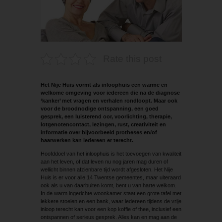
Rate this post
Het Nije Huis vormt als inloophuis een warme en
welkome omgeving voor iedereen die na de diag­nose
‘kanker’ met vragen en verhalen rondloopt. Maar ook
voor de broodnodige ontspanning, een goed
gesprek, een luisterend oor, voorlichting, therapie,
lotgenotencontact, lezingen, rust, creativiteit en
informatie over bijvoorbeeld protheses en/of
haarwerken kan iedereen er terecht.
Hoofddoel van het inloophuis is het toevoegen van kwaliteit
aan het leven, of dat leven nu nog jaren mag duren of
wellicht binnen afzienbare tijd wordt afgesloten. Het Nije
Huis is er voor alle 14 Twentse gemeentes, maar uiteraard
ook als u van daarbuiten komt, bent u van harte welkom.
In de warm ingerichte woonkamer staat een grote tafel met
lekkere stoelen en een bank, waar iedereen tijdens de vrije
inloop terecht kan voor een kop koffie of thee, inclusief een
ontspannen of serieus gesprek. Alles kan en mag aan de