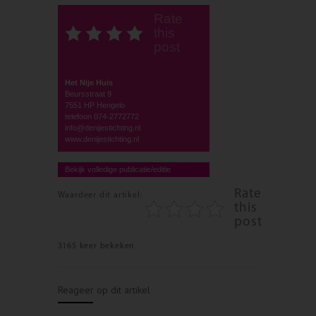
Rate
this
post
Het Nije Huis
Beursstraat 9
7551 HP Hengelo
telefoon 074-2772772
info@denijestichting.nl
www.denijestichting.nl
Bekijk volledige publicatie/editie
Rate
Waardeer dit artikel:
this
post
3165 keer bekeken
Reageer op dit artikel