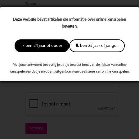
Naam
Deze website bevat artikelen die informatie over online kansspelen
E-mailadres
bevatten.
Ik ben 24 jaar of ouder
Ik ben 23 jaar of jonger
Bericht
Met jouw antwoord bevestig je dat je bewust bent van de risico’s van online
kansspelen en dat je niet bent uitgesloten van deelname aan online kansspelen.