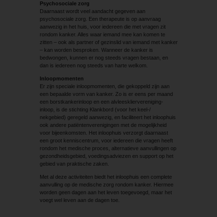
Psychosociale zorg
Daarnaast wordt veel aandacht gegeven aan
psychosociale zorg. Een therapeute is op aanvraag
aanwezig in het huis, voor iedereen die met vragen zit
rondom kanker. Alles waar iemand mee kan komen te
zitten – ook als partner of gezinslid van iemand met kanker
– kan worden besproken. ­Wanneer de kanker is
bedwongen, kunnen er nog steeds vragen bestaan, en
dan is iedereen nog steeds van harte welkom.
Inloopmomenten
Er zijn speciale inloopmomenten, die gekoppeld zijn aan
een bepaalde vorm van kanker. Zo is er eens per maand
een borstkankerinloop en een alvleeskliervereniging-
inloop, is de stichting Klankbord (voor het keel-/
nekgebied) ­geregeld aanwezig, en faciliteert het inloophuis
ook andere patiëntenverenigingen met de mogelijkheid
voor bijeenkomsten. Het inloophuis verzorgt daarnaast
een groot kenniscentrum, voor iedereen die vragen heeft
rondom het medische proces, alternatieve aanvullingen op
gezondheidsgebied, voedingsadviezen en support op het
gebied van praktische zaken.
Met al deze activiteiten biedt het inloophuis een complete
aanvulling op de medische zorg rondom kanker. Hiermee
worden geen dagen aan het leven toegevoegd, maar het
voegt wel leven aan de dagen toe.