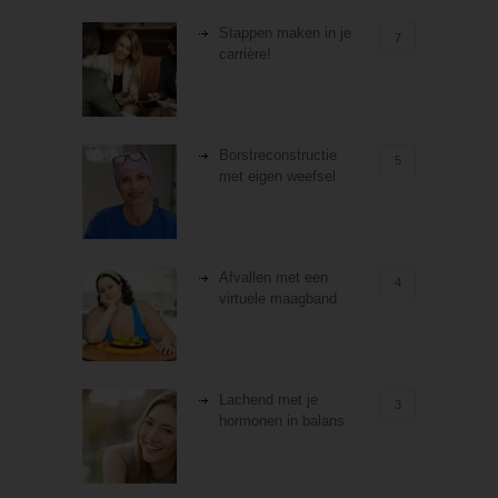
Stappen maken in je
7
carrière!
Borstreconstructie
5
met eigen weefsel
Afvallen met een
4
virtuele maagband
Lachend met je
3
hormonen in balans