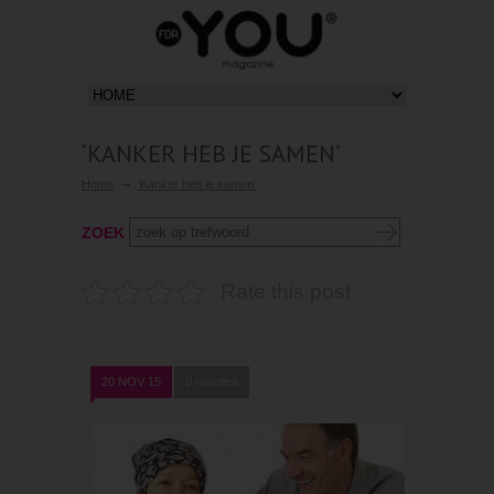
‘KANKER HEB JE SAMEN’
Home
‘Kanker heb je samen’
ZOEK
Rate this post
20 NOV 15
0 reacties