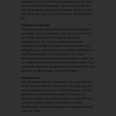
praattafel. Er wordt dan ook geregeld gelachen, en soms
wordt een traantje weggepinkt. Wanneer de emotie een
keer hoog oploopt, biedt het huis genoeg ruimte om dat in
alle rust te laten gebeuren, met of zonder een luisterend
oor.
Creatieve workshops
Vaak bestaat het vooroordeel dat in het Nije Huis alleen
verdrietige mensen rondlopen, maar dat is zeker niet het
geval. Elke week worden creatieve workshops
georganiseerd. Hier worden kaarten, kerststukjes,
paastakken, kettingen of andere sieraden gemaakt. En
geregeld zijn er taartworkshops, waarbij een themataart of
eigen fantasietaarten worden gemaakt. De vrolijke
gezichten spreken boekdelen wanneer iedereen trots met
een zelfgemaakt kunstwerk de knutselruimte verlaat. Deze
workshops ­bieden de gelegenheid om met lotgenoten even
de ziekte en alle gevolgen te kunnen loslaten.
Ontspanning
Voor de ontspanning is er mindfulness en yoga bij kanker,
en worden verschillende vormen van massage gegeven,
zoals massage bij kanker en voetreflextherapie. Ook is ­
geregeld een schoonheidsspecialiste in het huis. Zij
verzorgt heerlijke gezichtsbehandelingen. Sinds kort is er
ook een zangkoor ‘Zingen voor je leven’ met een
stembevrijder, en elke donderdag is er een ­gezonde lunch
in het Nije Huis.