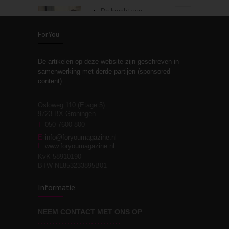
De kracht van
3
zelfreflectie
ForYou
De artikelen op deze website zijn geschreven in
Stiefouderschap en
3
samenwerking met derde partijen (sponsored
relaties
content).
Osloweg 110 (Etage 5)
9723 BX Groningen
Leven zonder
T
050 7600 800
3
moeite!
E
info@foryoumagazine.nl
I
www.foryoumagazine.nl
KvK 58910190
BTW NL853233895B01
Van wens naar
3
Informatie
werkelijkheid
NEEM CONTACT MET ONS OP