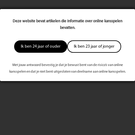
Deze website bevat artikelen die informatie over online kansspelen
bevatten.
Meest bekeken dit kwartaal
Ik ben 24 jaar of ouder
Ik ben 23 jaar of jonger
Met jouw antwoord bevestig je dat je bewust bent van de risico’s van online
kansspelen en dat je niet bent uitgesloten van deelname aan online kansspelen.