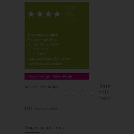
Rate
this
post
Yogaschool Leiden
Frank van den Brink
Van der Werfstraat 54
2312 VX Leiden
06-11364991
yogaschool.leiden@gmail.com
www.yogaschool-leiden.nl
Bekijk volledige publicatie/editie
Rate
Waardeer dit artikel:
this
post
3482 keer bekeken
Reageer op dit artikel