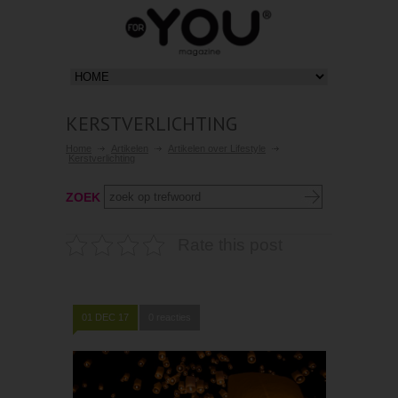
KERSTVERLICHTING
Home
Artikelen
Artikelen over Lifestyle
Kerstverlichting
ZOEK
Rate this post
01 DEC 17
0 reacties