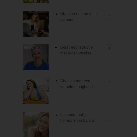
Stappen maken in je
7
carrière!
Borstreconstructie
5
met eigen weefsel
Afvallen met een
4
virtuele maagband
Lachend met je
3
hormonen in balans