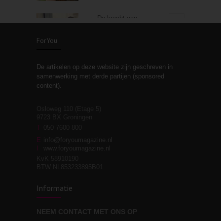
De kracht van
3
zelfreflectie
ForYou
De artikelen op deze website zijn geschreven in
Stiefouderschap en
3
samenwerking met derde partijen (sponsored
relaties
content).
Osloweg 110 (Etage 5)
9723 BX Groningen
Leven zonder
T
050 7600 800
3
moeite!
E
info@foryoumagazine.nl
I
www.foryoumagazine.nl
KvK 58910190
BTW NL853233895B01
Van wens naar
3
Informatie
werkelijkheid
NEEM CONTACT MET ONS OP