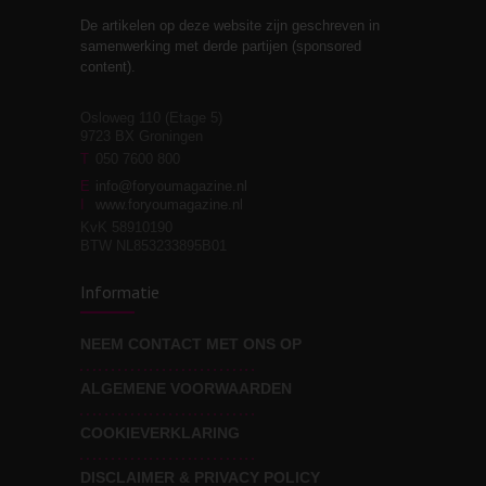
De artikelen op deze website zijn geschreven in
Stiefouderschap en
3
samenwerking met derde partijen (sponsored
relaties
content).
Osloweg 110 (Etage 5)
9723 BX Groningen
Leven zonder
T
050 7600 800
3
moeite!
E
info@foryoumagazine.nl
I
www.foryoumagazine.nl
KvK 58910190
BTW NL853233895B01
Van wens naar
3
Informatie
werkelijkheid
NEEM CONTACT MET ONS OP
ALGEMENE VOORWAARDEN
Wat voor leider wil jij
3
zijn?
COOKIEVERKLARING
DISCLAIMER & PRIVACY POLICY