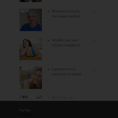
Borstreconstructie
5
met eigen weefsel
Afvallen met een
4
virtuele maagband
Lachend met je
3
hormonen in balans
De kracht van
3
zelfreflectie
ForYou