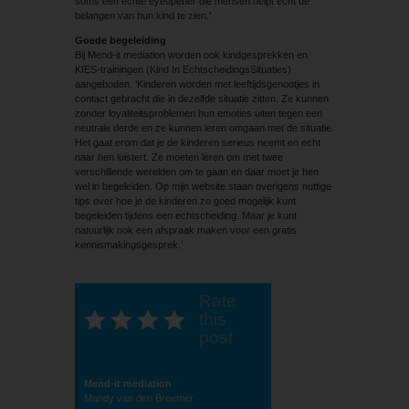
soms een echte eyeopener die mensen helpt echt de
belangen van hun kind te zien.’
Goede begeleiding
Bij Mend-it mediation worden ook kindgesprekken en
KIES-trainingen (Kind In EchtscheidingsSituaties)
aangeboden. ‘Kinderen worden met leeftijdsgenootjes in
contact gebracht die in dezelfde situatie zitten. Ze kunnen
zonder loyaliteitsproblemen hun emoties uiten tegen een
neutrale derde en ze kunnen leren omgaan met de situatie.
Het gaat erom dat je de kinderen serieus neemt en echt
naar hen luistert. Ze moeten leren om met twee
verschillende werelden om te gaan en daar moet je hen
wel in begeleiden. Op mijn website staan overigens nuttige
tips over hoe je de kinderen zo goed mogelijk kunt
begeleiden tijdens een echtscheiding. Maar je kunt
natuurlijk ook een afspraak maken voor een gratis
kennismakingsgesprek.’
Rate
this
post
Mend-it mediation
Mandy van den Breemer