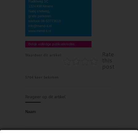
Radioweg 1C
1324 KW Almere
Nabij snelweg,
gratis parkeren
telefoon 06-53773618
info@mend-it.nl
www.mend-it.nl
Bekijk volledige publicatie/editie
Rate
Waardeer dit artikel:
this
post
5704 keer bekeken
Reageer op dit artikel
Naam
E-mailadres