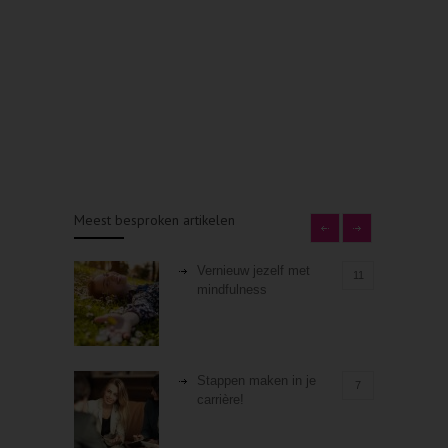
Meest besproken artikelen
Vernieuw jezelf met
11
mindfulness
Stappen maken in je
7
carrière!