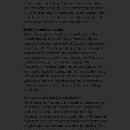
secuur gebeuren. Ik help de mensen vanuit een neutrale
rol in een veilige omgeving. Ik ben niet partijdig, totdat het
om de kinderen gaat. Kinderen staan bij mij centraal in een
scheidingsproces. Zij hebben er niet om gevraagd, maar
het heeft wel een enorme impact op hun leven.’
Duidelijk ouderschapsplan
Geen scheiding is hetzelfde en dat geldt ook voor het
mediationtraject. ‘Dat is een stukje maatwerk en gaat
helemaal in overleg met de cliënten. Dat komt allemaal aan
de orde in het gratis kennismakingsgesprek’, vervolgt de
echtscheidingsspecialiste. ‘Ik geef informatie wat de
aanstaande exen van mij mogen verwachten. Ze kunnen
heel veel zelf doen, maar alles kan ook aan de
mediationtafel geregeld worden. Ik adviseer altijd wel om
een goed en duidelijk ouderschapsplan op te stellen. Het is
als een paraplu die je gebruikt als het regent. Als er geen
discussie is, kijk je er nooit meer naar, maar wanneer er
toch een keer verschil van mening is, kun je er altijd op
terugvallen.’
Gun je kind een vader én een moeder
‘Bij mediation werk je aan communicatie en vertrouwen en
dat is in het belang van de kinderen. Een echtscheiding
hoeft voor een kind dan ook niet per definitie een
traumatische gebeurtenis te zijn’, weet Mandy. ‘Ik vraag de
ouders wel eens hoe zij willen dat hun kind over vijftien jaar
terugkijkt op de periode van en na de echtscheiding. Dat is