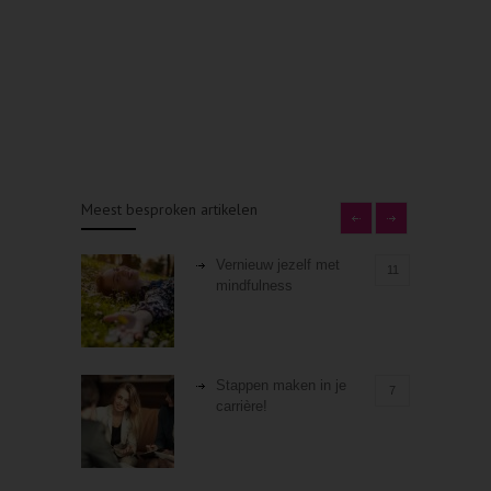
Meest besproken artikelen
Vernieuw jezelf met
11
mindfulness
Stappen maken in je
7
carrière!