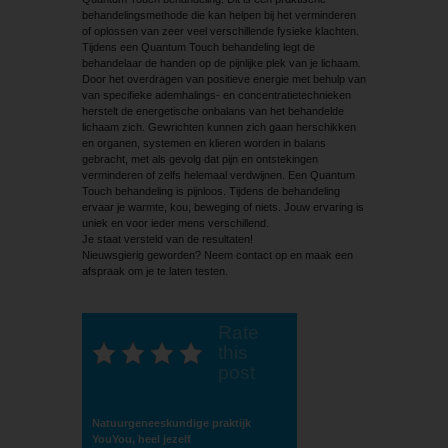
behandelingsmethode die kan helpen bij het verminderen
of oplossen van zeer veel verschillende fysieke klachten.
Tijdens een Quantum Touch behandeling legt de
behandelaar de handen op de pijnlijke plek van je lichaam.
Door het overdragen van positieve energie met behulp van
van specifieke ademhalings- en concentratietechnieken
herstelt de energetische onbalans van het behandelde
lichaam zich. Gewrichten kunnen zich gaan herschikken
en organen, systemen en klieren worden in balans
gebracht, met als gevolg dat pijn en ontstekingen
verminderen of zelfs helemaal verdwijnen. Een Quantum
Touch behandeling is pijnloos. Tijdens de behandeling
ervaar je warmte, kou, beweging of niets. Jouw ervaring is
uniek en voor ieder mens verschillend.
Je staat versteld van de resultaten!
Nieuwsgierig geworden? Neem contact op en maak een
afspraak om je te laten testen.
Rate
this
post
Natuurgeneeskundige praktijk
YouYou, heel jezelf