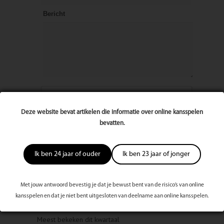
Bericht
Deze website bevat artikelen die informatie over online kansspelen
bevatten.
Ik ben 24 jaar of ouder
Ik ben 23 jaar of jonger
Met jouw antwoord bevestig je dat je bewust bent van de risico’s van online
kansspelen en dat je niet bent uitgesloten van deelname aan online kansspelen.
Meest bekeken dit kwartaal