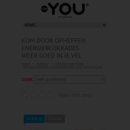
KOM DOOR OPHEFFEN
ENERGIEBLOKKADES
WEER GOED IN JE VEL
Home
Artikelen
Artikelen over Health
Kom door opheffen energieblokkades weer goed in je vel
ZOEK
Rate this post
03 JUN 15
0 reacties