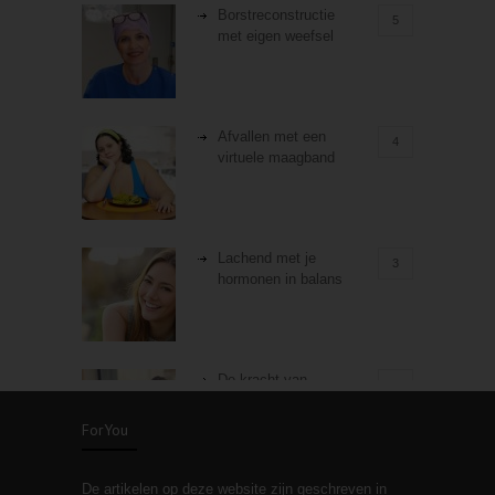
Borstreconstructie
5
met eigen weefsel
Afvallen met een
4
virtuele maagband
Lachend met je
3
hormonen in balans
De kracht van
3
zelfreflectie
ForYou
De artikelen op deze website zijn geschreven in