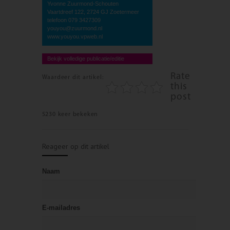
Yvonne Zuurmond-Schouten
Vaartdreef 122, 2724 GJ Zoetermeer
telefoon 079 3427309
youyou@zuurmond.nl
www.youyou.vpweb.nl
Bekijk volledige publicatie/editie
Rate
Waardeer dit artikel:
this
post
5230 keer bekeken
Reageer op dit artikel
Naam
E-mailadres