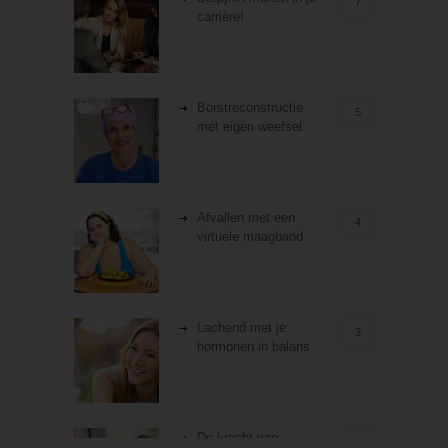
7
carrière!
Borstreconstructie
5
met eigen weefsel
Afvallen met een
4
virtuele maagband
Lachend met je
3
hormonen in balans
De kracht van
3