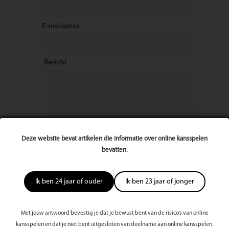
E-mailadres
Bericht
Deze website bevat artikelen die informatie over online kansspelen
bevatten.
Ik ben 24 jaar of ouder
Ik ben 23 jaar of jonger
Met jouw antwoord bevestig je dat je bewust bent van de risico’s van online
kansspelen en dat je niet bent uitgesloten van deelname aan online kansspelen.