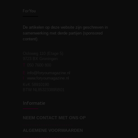
zelfreflectie
ForYou
De artikelen op deze website zijn geschreven in
Stiefouderschap en
3
samenwerking met derde partijen (sponsored
relaties
content).
Osloweg 110 (Etage 5)
9723 BX Groningen
Leven zonder
T
050 7600 800
3
moeite!
E
info@foryoumagazine.nl
I
www.foryoumagazine.nl
KvK 58910190
BTW NL853233895B01
Van wens naar
3
Informatie
werkelijkheid
NEEM CONTACT MET ONS OP
ALGEMENE VOORWAARDEN
Wat voor leider wil jij
3