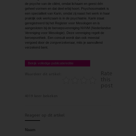
de psyche van de cliënt, omdat lichaam en geest één
geheel vormen en dat deel erbij hoort. Psychosomatiek is
een specialiteit van Karin, omdat zij naast het werk in haar
praktijk ook werkzaam is in de psychiatrie. Karin staat
geregistreerd bij het Register voor Mesologen en is
aangesloten bij de beroepsvereniging NVVM (Nederlandse
Vereniging voor Mesologie). Deze vereniging regelt de
beroepsethiek. Een consult wordt dan ook meestal
vergoed door de zorgverzekeraar, mits je aanvullend
verzekerd bent.
Bekijk volledige publicatie/editie
Rate
Waardeer dit artikel:
this
post
4019 keer bekeken
Reageer op dit artikel
Naam