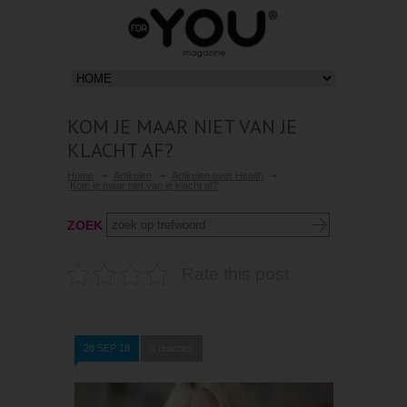
KOM JE MAAR NIET VAN JE
KLACHT AF?
Home
Artikelen
Artikelen over Health
Kom je maar niet van je klacht af?
ZOEK
Rate this post
28 SEP 18
0 reacties