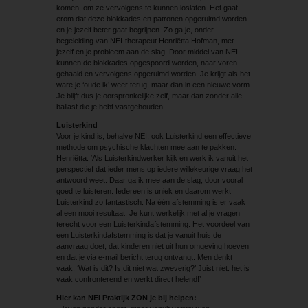
komen, om ze vervolgens te kunnen loslaten. Het gaat
erom dat deze blokkades en patronen opgeruimd worden
en je jezelf beter gaat begrijpen. Zo ga je, onder
begeleiding van NEI-therapeut Henriëtta Hofman, met
jezelf en je probleem aan de slag. Door middel van NEI
kunnen de blokkades opgespoord worden, naar voren
gehaald en vervolgens opgeruimd worden. Je krijgt als het
ware je ‘oude ik’ weer terug, maar dan in een nieuwe vorm.
Je blijft dus je oorspronkelijke zelf, maar dan zonder alle
ballast die je hebt vastgehouden.
Luisterkind
Voor je kind is, behalve NEI, ook Luisterkind een effectieve
methode om psychische klachten mee aan te pakken.
Henriëtta: ‘Als Luisterkindwerker kijk en werk ik vanuit het
perspectief dat ieder mens op iedere willekeurige vraag het
antwoord weet. Daar ga ik mee aan de slag, door vooral
goed te luisteren. Iedereen is uniek en daarom werkt
Luisterkind zo fantastisch. Na één afstemming is er vaak
al een mooi resultaat. Je kunt werkelijk met al je vragen
terecht voor een Luisterkindafstemming. Het voordeel van
een Luisterkindafstemming is dat je vanuit huis de
aanvraag doet, dat kinderen niet uit hun omgeving hoeven
en dat je via e-mail bericht terug ontvangt. Men denkt
vaak: ‘Wat is dit? Is dit niet wat zweverig?’ Juist niet: het is
vaak confronterend en werkt direct helend!’
Hier kan NEI Praktijk ZON je bij helpen: