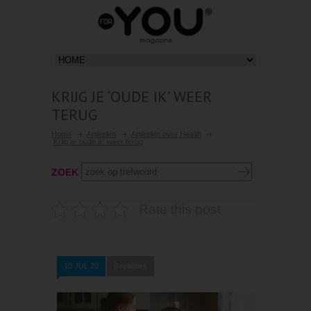
KRIJG JE ‘OUDE IK’ WEER
TERUG
Home
Artikelen
Artikelen over Health
Krijg je ‘oude ik’ weer terug
ZOEK
Rate this post
10 JUL 20
0 reacties