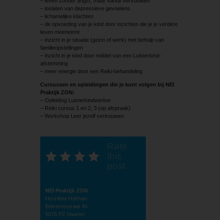
– leven zonder angst, maar vanuit vertrouwen
– loslaten van depressieve gevoelens
– lichamelijke klachten
– de opvoeding van je kind door inzichten die je je verdere
leven meeneemt
– inzicht in je situatie (gezin of werk) met behulp van
familieopstellingen
– inzicht in je kind door middel van een Luisterkind-
afstemming
– meer energie door een Reiki-behandeling
Cursussen en opleidingen die je kunt volgen bij NEI
Praktijk ZON:
– Opleiding Luisterkindwerker
– Reiki cursus 1 en 2, 3 (op afspraak)
– Workshop Leer jezelf vertrouwen
Rate
this
post
NEI Praktijk ZON
Henriëtta Hofman
Belversestraat 40
5076 PZ Haaren