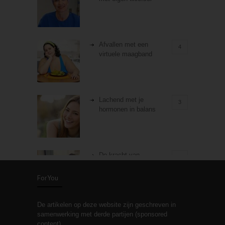
Afvallen met een
4
virtuele maagband
Lachend met je
3
hormonen in balans
De kracht van
3
zelfreflectie
ForYou
De artikelen op deze website zijn geschreven in
Stiefouderschap en
3
samenwerking met derde partijen (sponsored
relaties
content).