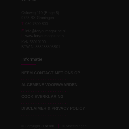
Osloweg 110 (Etage 5)
9723 BX Groningen
Leven zonder
T
050 7600 800
3
moeite!
E
info@foryoumagazine.nl
I
www.foryoumagazine.nl
KvK 58910190
BTW NL853233895B01
Van wens naar
3
Informatie
werkelijkheid
NEEM CONTACT MET ONS OP
ALGEMENE VOORWAARDEN
Wat voor leider wil jij
3
zijn?
COOKIEVERKLARING
DISCLAIMER & PRIVACY POLICY
© Copyright -
ForYou
© Afbeeldingen