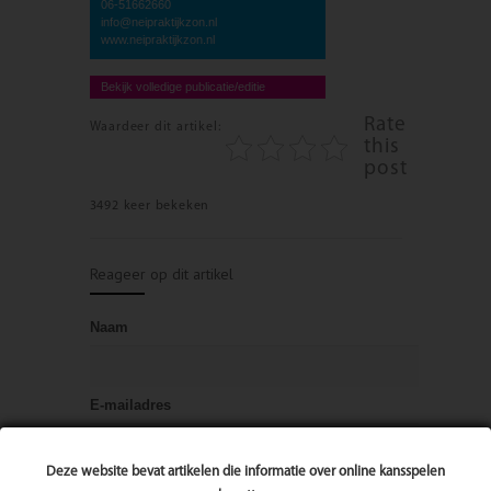
06-51662660
info@neipraktijkzon.nl
www.neipraktijkzon.nl
Bekijk volledige publicatie/editie
Rate
Waardeer dit artikel:
this
post
3492 keer bekeken
Reageer op dit artikel
Naam
E-mailadres
Deze website bevat artikelen die informatie over online kansspelen
Bericht