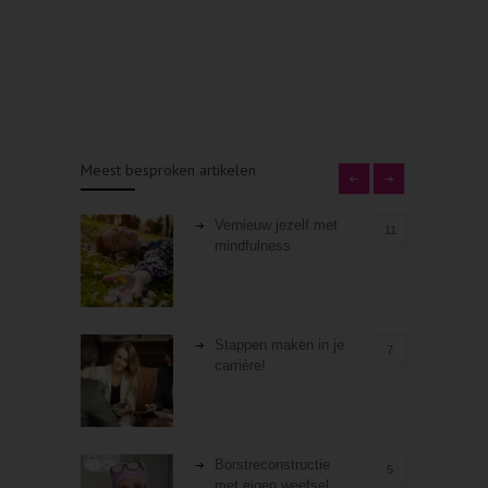
Meest besproken artikelen
Vernieuw jezelf met
11
mindfulness
Stappen maken in je
7
carrière!
Borstreconstructie
5
met eigen weefsel