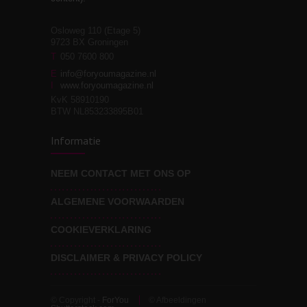
Osloweg 110 (Etage 5)
9723 BX Groningen
Leven zonder
T
050 7600 800
3
moeite!
E
info@foryoumagazine.nl
I
www.foryoumagazine.nl
KvK 58910190
BTW NL853233895B01
Van wens naar
3
Informatie
werkelijkheid
NEEM CONTACT MET ONS OP
ALGEMENE VOORWAARDEN
Wat voor leider wil jij
3
zijn?
COOKIEVERKLARING
DISCLAIMER & PRIVACY POLICY
© Copyright -
ForYou
© Afbeeldingen