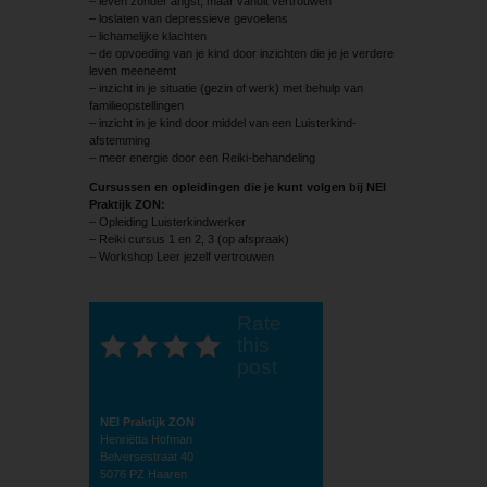
– leven zonder angst, maar vanuit vertrouwen
– loslaten van depressieve gevoelens
– lichamelijke klachten
– de opvoeding van je kind door inzichten die je je verdere
leven meeneemt
– inzicht in je situatie (gezin of werk) met behulp van
familieopstellingen
– inzicht in je kind door middel van een Luisterkind-
afstemming
– meer energie door een Reiki-behandeling
Cursussen en opleidingen die je kunt volgen bij NEI
Praktijk ZON:
– Opleiding Luisterkindwerker
– Reiki cursus 1 en 2, 3 (op afspraak)
– Workshop Leer jezelf vertrouwen
Rate
this
post
NEI Praktijk ZON
Henriëtta Hofman
Belversestraat 40
5076 PZ Haaren