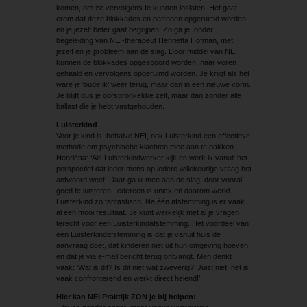
komen, om ze vervolgens te kunnen loslaten. Het gaat
erom dat deze blokkades en patronen opgeruimd worden
en je jezelf beter gaat begrijpen. Zo ga je, onder
begeleiding van NEI-therapeut Henriëtta Hofman, met
jezelf en je probleem aan de slag. Door middel van NEI
kunnen de blokkades opgespoord worden, naar voren
gehaald en vervolgens opgeruimd worden. Je krijgt als het
ware je ‘oude ik’ weer terug, maar dan in een nieuwe vorm.
Je blijft dus je oorspronkelijke zelf, maar dan zonder alle
ballast die je hebt vastgehouden.
Luisterkind
Voor je kind is, behalve NEI, ook Luisterkind een effectieve
methode om psychische klachten mee aan te pakken.
Henriëtta: ‘Als Luisterkindwerker kijk en werk ik vanuit het
perspectief dat ieder mens op iedere willekeurige vraag het
antwoord weet. Daar ga ik mee aan de slag, door vooral
goed te luisteren. Iedereen is uniek en daarom werkt
Luisterkind zo fantastisch. Na één afstemming is er vaak
al een mooi resultaat. Je kunt werkelijk met al je vragen
terecht voor een Luisterkindafstemming. Het voordeel van
een Luisterkindafstemming is dat je vanuit huis de
aanvraag doet, dat kinderen niet uit hun omgeving hoeven
en dat je via e-mail bericht terug ontvangt. Men denkt
vaak: ‘Wat is dit? Is dit niet wat zweverig?’ Juist niet: het is
vaak confronterend en werkt direct helend!’
Hier kan NEI Praktijk ZON je bij helpen: