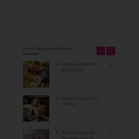
Meest besproken artikelen
Vernieuw jezelf met
11
mindfulness
Stappen maken in je
7
carrière!
Borstreconstructie
5
met eigen weefsel