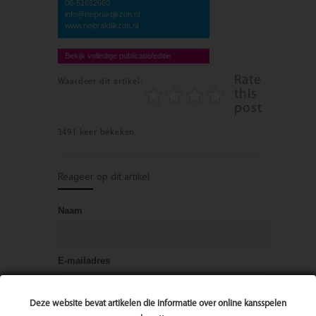
06-51662660
info@neipraktijkzon.nl
www.neipraktijkzon.nl
Bekijk volledige publicatie/editie
Rate
Waardeer dit artikel:
this
post
3491 keer bekeken
Reageer op dit artikel
Naam
E-mailadres
Deze website bevat artikelen die informatie over online kansspelen
Bericht