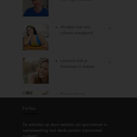
Afvallen met een
4
virtuele maagband
Lachend met je
3
hormonen in balans
De kracht van
3
zelfreflectie
ForYou
De artikelen op deze website zijn geschreven in
Stiefouderschap en
3
samenwerking met derde partijen (sponsored
relaties
content).