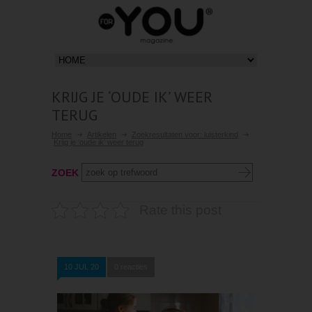
KRIJG JE ‘OUDE IK’ WEER
TERUG
Home
Artikelen
Zoekresultaten voor: luisterkind
Krijg je ‘oude ik’ weer terug
ZOEK
Rate this post
10 JUL 20
0 reacties