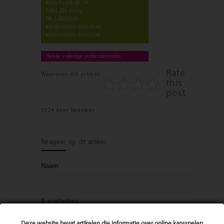
Klein Frankrijk 7A
4461 ZN Goes
06-12822910
info@stroom-kracht.nl
www.stroom-kracht.nl
Bekijk volledige publicatie/editie
Rate
Waardeer dit artikel:
this
post
3124 keer bekeken
Reageer op dit artikel
Naam
E-mailadres
Deze website bevat artikelen die informatie over online kansspelen