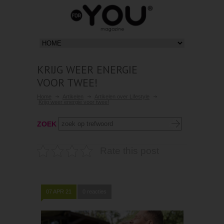
KRIJG WEER ENERGIE
VOOR TWEE!
Home
Artikelen
Artikelen over Lifestyle
Krijg weer energie voor twee!
ZOEK
Rate this post
07 APR 21
0 reacties