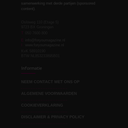
Stiefouderschap en
3
samenwerking met derde partijen (sponsored
relaties
content).
Osloweg 110 (Etage 5)
9723 BX Groningen
Leven zonder
T
050 7600 800
3
moeite!
E
info@foryoumagazine.nl
I
www.foryoumagazine.nl
KvK 58910190
BTW NL853233895B01
Van wens naar
3
Informatie
werkelijkheid
NEEM CONTACT MET ONS OP
ALGEMENE VOORWAARDEN
Wat voor leider wil jij
3
zijn?
COOKIEVERKLARING
DISCLAIMER & PRIVACY POLICY