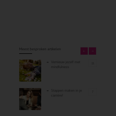
Meest besproken artikelen
Vernieuw jezelf met
11
mindfulness
Stappen maken in je
7
carrière!