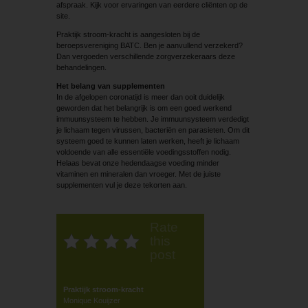
afspraak. Kijk voor ervaringen van eerdere cliënten op de
site.
Praktijk stroom-kracht is aangesloten bij de
beroepsvereniging BATC. Ben je aanvullend verzekerd?
Dan vergoeden verschillende zorgverzekeraars deze
behandelingen.
Het belang van supplementen
In de afgelopen coronatijd is meer dan ooit duidelijk
geworden dat het belangrijk is om een goed werkend
immuunsysteem te hebben. Je immuunsysteem verdedigt
je lichaam tegen virussen, bacteriën en parasieten. Om dit
systeem goed te kunnen laten werken, heeft je lichaam
voldoende van alle essentiële voedingsstoffen nodig.
Helaas bevat onze hedendaagse voeding minder
vitaminen en mineralen dan vroeger. Met de juiste
supplementen vul je deze tekorten aan.
Rate
this
post
Praktijk stroom-kracht
Monique Kouijzer