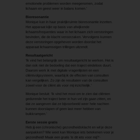
emotionele problemen worden meegenomen, zodat
lichaam en geest weer in balans komen.’
Bioresonantie
Monique kan in haar praktijkruimte bioresonantie inzetten.
Het apparaat kijkt op basis van afwijkende
lichaamsfrequenties waar in het lichaam zich verstoringen
bevinden, die de klacht veroorzaken. Vervolgens kunnen
deze verstoringen opgeheven worden doordat het
apparaat lichaamseigen trillingen uitzendt.
Resultaatgericht
‘Ik vind het belangrijk om resultaatgericht te werken. Het is
dan ook niet de bedoeling dat een traject eindeloos duurt.
Daarom werk ik met digitale vragenlijsten en een
cliëntvolgsysteem, waarbij ik de effecten van consulten
kan vergelijken. Zo zijn de resultaten van de consulten
zowel voor de cliënt als voor mij inzichtelijk.’
Monique besluit: ‘Ik vind het mooi om te zien dat cliënten
gedurende het traject beter in hun vel zijn gaan zitten, en
dat ze aangeven dat ze bijvoorbeeld weer hele nachten
kunnen doorslapen of geen last meer hebben van
buikkrampen.’
Eerste sessie gratis
Heb jij een (chronische) gezondheidsklacht en wil je deze
aanpakken? Wie weet kan Monique iets betekenen voor je
gezondheid! Maak een gratis ‘is dit iets voor mij?’-