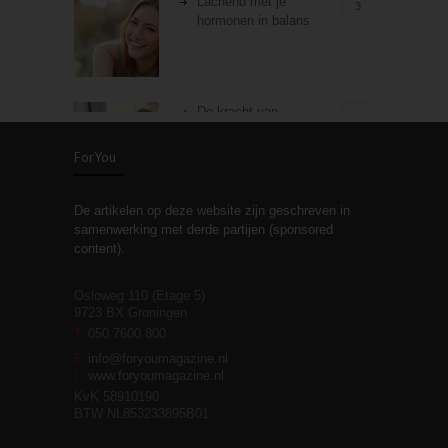
Lachend met je
3
hormonen in balans
De kracht van
3
zelfreflectie
ForYou
De artikelen op deze website zijn geschreven in
Stiefouderschap en
3
samenwerking met derde partijen (sponsored
relaties
content).
Osloweg 110 (Etage 5)
9723 BX Groningen
Leven zonder
T
050 7600 800
3
moeite!
E
info@foryoumagazine.nl
I
www.foryoumagazine.nl
KvK 58910190
BTW NL853233895B01
Van wens naar
3