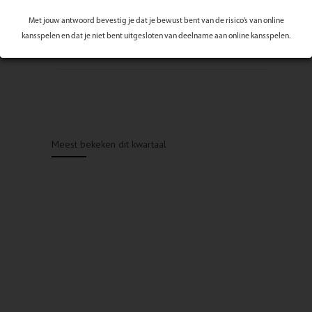
Met jouw antwoord bevestig je dat je bewust bent van de risico’s van online
kansspelen en dat je niet bent uitgesloten van deelname aan online kansspelen.
Meest bekeken dit kwartaal