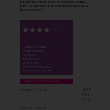
Laat jouw gezicht weer stralen en accentueer de sterke
kanten van jouw gezicht met de permanente make-up van
Doolaard’s Beauty!
Rate
this
post
Doolaard’s Beauty
Eveline Doolaard
Volkerak 13
3232 PD Brielle
06-31043338
info@doolaardsbeauty.nl
www.doolaardsbeauty.nl
Bekijk volledige publicatie/editie
Rate
Waardeer dit artikel:
this
post
4583 keer bekeken