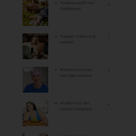
Vernieuw jezelf met
11
mindfulness
Stappen maken in je
7
carrière!
Borstreconstructie
5
met eigen weefsel
Afvallen met een
4
virtuele maagband