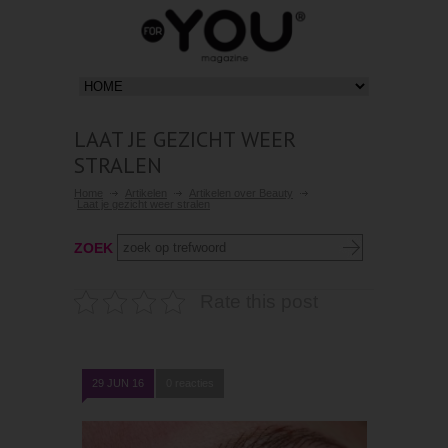
LAAT JE GEZICHT WEER
STRALEN
Home
Artikelen
Artikelen over Beauty
Laat je gezicht weer stralen
ZOEK
Rate this post
29 JUN 16
0 reacties