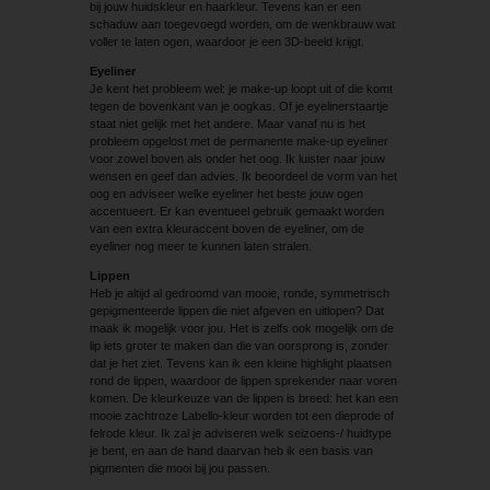
bij jouw huidskleur en haarkleur. Tevens kan er een
schaduw aan toegevoegd worden, om de wenkbrauw wat
voller te laten ogen, waardoor je een 3D-beeld krijgt.
Eyeliner
Je kent het probleem wel: je make-up loopt uit of die komt
tegen de bovenkant van je oogkas. Of je eyelinerstaartje
staat niet gelijk met het andere. Maar vanaf nu is het
probleem opgelost met de permanente make-up eyeliner
voor zowel boven als onder het oog. Ik luister naar jouw
wensen en geef dan advies. Ik beoordeel de vorm van het
oog en adviseer welke eyeliner het beste jouw ogen
accentueert. Er kan eventueel gebruik gemaakt worden
van een extra kleuraccent boven de eyeliner, om de
eyeliner nog meer te kunnen laten stralen.
Lippen
Heb je altijd al gedroomd van mooie, ronde, symmetrisch
gepigmenteerde lippen die niet afgeven en uitlopen? Dat
maak ik mogelijk voor jou. Het is zelfs ook mogelijk om de
lip iets groter te maken dan die van oorsprong is, zonder
dat je het ziet. Tevens kan ik een kleine highlight plaatsen
rond de lippen, waardoor de lippen sprekender naar voren
komen. De kleurkeuze van de lippen is breed: het kan een
mooie zachtroze Labello-kleur worden tot een dieprode of
felrode kleur. Ik zal je adviseren welk seizoens-/ huidtype
je bent, en aan de hand daarvan heb ik een basis van
pigmenten die mooi bij jou passen.