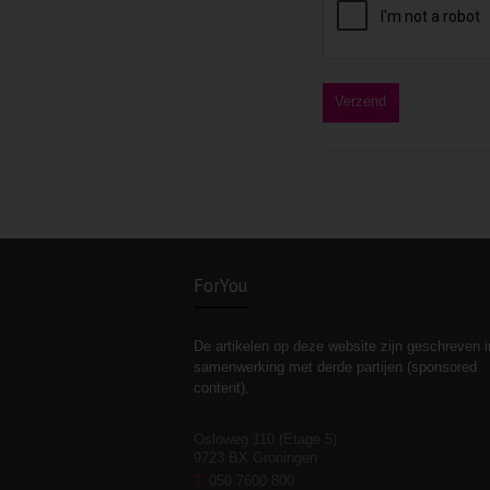
ForYou
De artikelen op deze website zijn geschreven i
samenwerking met derde partijen (sponsored
content).
Osloweg 110 (Etage 5)
9723 BX Groningen
T
050 7600 800