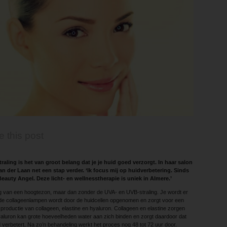
e this post
aling is het van groot belang dat je je huid goed verzorgt. In haar salon
an der Laan net een stap verder. ‘Ik focus mij op huidverbetering. Sinds
eauty Angel. Deze licht- en wellnesstherapie is uniek in Almere.’
g van een hoogtezon, maar dan zonder de UVA- en UVB-straling. Je wordt er
an de collageenlampen wordt door de huidcellen opgenomen en zorgt voor een
roductie van collageen, elastine en hyaluron. Collageen en elastine zorgen
 Hyaluron kan grote hoeveelheden water aan zich binden en zorgt daardoor dat
d verbetert. Na zo’n behandeling werkt het proces nog 48 tot 72 uur door.