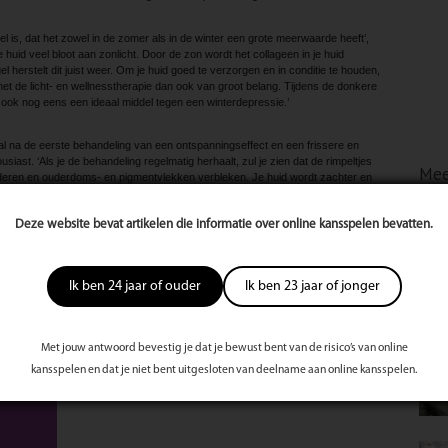
l is, dat het zowel in de zomer als in de winter een grote meerwaarde heeft’,
 je huid veel bloot aan zonlicht. Door de zon wordt het collageen in je huid
 herstelt dit juist weer. Om je huid goed te verzorgen en in conditie te houden,
et de licht- en wellnesstherapie dan ook van groot belang. Tijdens de donkere
ook nog eens een ideaal middel tegen een winterdepressie.’
l na de eerste behandeling van een ontspanningseffect en een frissere en
ousiast. ‘Als je de behandeling regelmatig herhaalt, zul je zien dat de rimpeltjes
Mee
inderen en ouderdoms- en pigmentvlekken verbleken. Je huid wordt zachter en
et hoogwaardige huidverzorgingsproducten aan te vullen, verhoog je de
g mooier effect wil behalen, kan de natuurlijke voedingssupplementen van
Deze website bevat artikelen die informatie over online kansspelen bevatten.
 werkstoffen activeren het herstellend vermogen van de cellen en beschermen
ier laat je je huid nog meer stralen.’
Ik ben 24 jaar of ouder
Ik ben 23 jaar of jonger
te
s
st
Met jouw antwoord bevestig je dat je bewust bent van de risico’s van online
kansspelen en dat je niet bent uitgesloten van deelname aan online kansspelen.