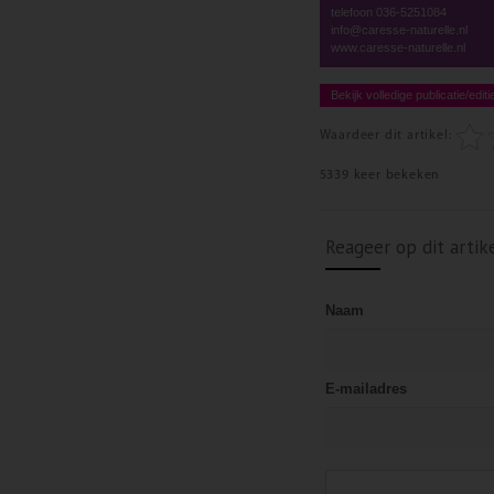
telefoon 036-5251084
info@caresse-naturelle.nl
www.caresse-naturelle.nl
Bekijk volledige publicatie/editi
Waardeer dit artikel:
5339 keer bekeken
Reageer op dit artik
Naam
E-mailadres