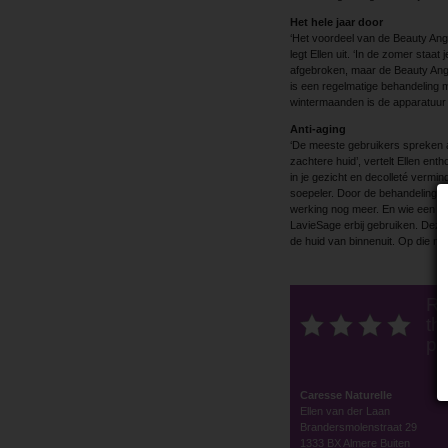
Het hele jaar door
‘Het voordeel van de Beauty Ange
legt Ellen uit. ‘In de zomer staat
afgebroken, maar de Beauty Angel
is een regelmatige behandeling m
wintermaanden is de apparatuur 
Anti-aging
‘De meeste gebruikers spreken a
zachtere huid’, vertelt Ellen enth
in je gezicht en decolleté verm
soepeler. Door de behandeling m
werking nog meer. En wie een no
LavieSage erbij gebruiken. Deze
de huid van binnenuit. Op die man
Ra
thi
po
Caresse Naturelle
Ellen van der Laan
Brandersmolenstraat 29
1333 BX Almere Buiten