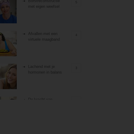
Borstreconstructie
5
met eigen weefsel
Afvallen met een
4
virtuele maagband
Lachend met je
3
hormonen in balans
De kracht van
3
zelfreflectie
Stiefouderschap en
3