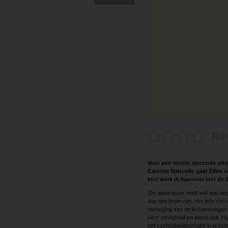
Rat
Voor een mooie, gezonde uitstr
Caresse Naturelle gaat Ellen v
kort werk ik daarvoor met de B
‘De apparatuur heeft wel wat we
dus niet bruin van. Het licht v
verhoging van de lichaamseigen p
voor stevigheid en elasticiteit.
het vochtigheidsgehalte in je hui