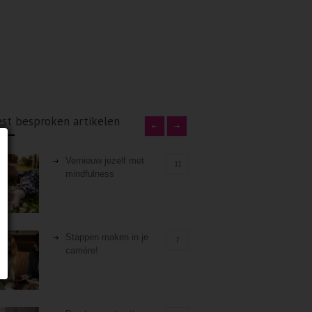
st besproken artikelen
Vernieuw jezelf met
11
mindfulness
Stappen maken in je
7
carrière!