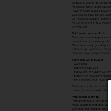
De Eyes & Lashes-gel verstevigt
Momenteel zijn er veel producte
Power Hyaluronic Eyes & Lashes 
waardoor die beter gevoed worde
vermindert de wallen en donkere
Vanzelfsprekend is deze oogbehan
verkrijgbaar!
Tot 3 weken mascaralook
MaXcara is een semi-permanente
product waarbij microscopische 
MaXcara vervaagt geleidelijk met d
raden om na 3 weken een afspraa
bijwerken ofwel verwijderen van 
Voordelen van MaXcara:
– waterproof
– blijft wekenlang zitten
– bepaal zelf het volume van je 
– perfect voor vakantie of dageli
– niet schadelijk voor natuurlijk
MaXcara: spectaculair, comfortab
minuten) te boeken in de salon.
Permanente make-up
Permanente make-up is dé manier
make-up blijft perfect onder alle
vlak onder het huidoppervlak aang