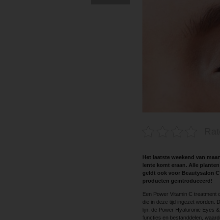
Rat
Het laatste weekend van maart.
lente komt eraan. Alle planten
geldt ook voor Beautysalon C’
producten geïntroduceerd!
Een Power Vitamin C treatment 
die in deze tijd ingezet worden.
lijn: de Power Hyaluronic Eyes 
functies en bestanddelen, waardoor