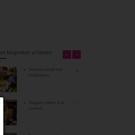
st besproken artikelen
Vernieuw jezelf met
11
mindfulness
Stappen maken in je
7
carrière!