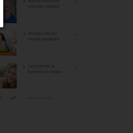
Borstreconstructie
5
met eigen weefsel
Afvallen met een
4
virtuele maagband
Lachend met je
3
hormonen in balans
De kracht van
3
zelfreflectie
Stiefouderschap en
3