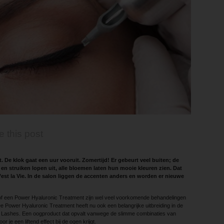
e this post
 De klok gaat een uur vooruit. Zomertijd! Er gebeurt veel buiten; de
 en struiken lopen uit, alle bloemen laten hun mooie kleuren zien. Dat
est la Vie. In de salon liggen de accenten anders en worden er nieuwe
of een Power Hyaluronic Treatment zijn wel veel voorkomende behandelingen
 De Power Hyaluronic Treatment heeft nu ook een belangrijke uitbreiding in de
& Lashes. Een oogproduct dat opvalt vanwege de slimme combinaties van
 je een liftend effect bij de ogen krijgt.