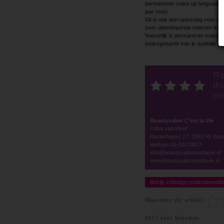
permanente make-up langzaam licht
jaar mooi.
Dit is ook een oplossing voor v
zeer uiteenlopende redenen kun
Natuurlijk is permanente make u
intakegesprek kan je duidelijk m
Ra
thi
po
Beautysalon C’est la Vie
Githa van Kleef
Riederhagen 27, 2993 XE Bar
telefoon 06-51178037
info@beautysaloncestlavie.nl
www.beautysaloncestlavie.nl
Bekijk volledige publicatie/editi
Waardeer dit artikel:
5417 keer bekeken