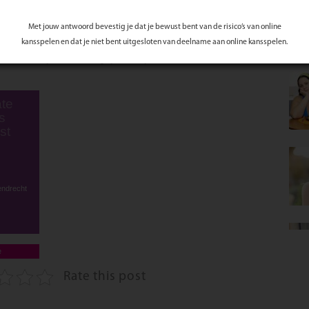
er. Afhankelijk van de toegepaste techniek blijft de pigmentatie twee tot vijf
Met jouw antwoord bevestig je dat je bewust bent van de risico’s van online
eel problemen, zoals niet mooi gevormde wenkbrauwen of bij allergieën. Om
 je kiezen voor mooi gestylde wenkbrauwen middels permanente make-up.
kansspelen en dat je niet bent uitgesloten van deelname aan online kansspelen.
p niet alleen geschikt voor de wenkbrauwen, maar zeker ook als eyeliners! Een
aken wat voor jou de beste mogelijkheden zijn.
te
s
st
endrecht
e
Rate this post