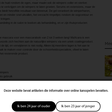
 de huid rondom de ogen, maar maakt ook de wimpers voller en sterker.
n te verkrijgen om de wimpers te laten groeien. Serums en extensions, maar de
biedt hetzelfde resultaat van binnenuit. De gel verankert de wimperharen,
n en minder snel uitvallen, het verzacht rimpeltjes rondom de oogcontour en
 kringen.
deling in de salon te boeken als behandeling, en er zijn thuisproducten
 mascara voor een mascaralook van 2 tot 3 weken lang! MaXcara is een
vezels zich hechten aan de natuurlijke wimpers via een uniek coatingproduct.
Mee
e tijd, en verwijderen is niet nodig. Alleen bij meerdere lagen is het aan te
k te maken voor controle door de schoonheidsspecialiste, ofwel te laten
het resterende product.
wimpers
jks gebruik
e wimpers
el en een karaktervolle oogopslag! Sinds 1 april is deze behandeling (20 tot 30
Deze website bevat artikelen die informatie over online kansspelen bevatten.
 om er perfect uit te zien. In zwembad of sauna, huilen of lachen: permanente
 omstandigheden. Met een flinterdunne naald wordt een speciaal, veilig pigment
Ik ben 24 jaar of ouder
Ik ben 23 jaar of jonger
ebracht. Anders dan bij tatoeage, wat levenslang zichtbaar blijft, wordt