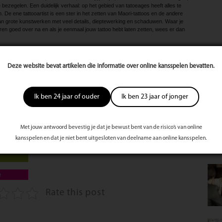
e bezegelen. Een duidelijk verhaal: op het gebied van tatoeages heeft alles te
e ene tattooartist is een ster in het zetten van Maori-tattoos en de andere
n van grote kunstwerken met veel details, dieptewerking en schaduwen. Waar je
ren goed over na en als je eenmaal jouw tattoo hebt laten zetten, wees er dan
Deze website bevat artikelen die informatie over online kansspelen bevatten.
te
s
Mee
st
Ik ben 24 jaar of ouder
Ik ben 23 jaar of jonger
derkerk
Met jouw antwoord bevestig je dat je bewust bent van de risico’s van online
kansspelen en dat je niet bent uitgesloten van deelname aan online kansspelen.
m
e
Rate this post