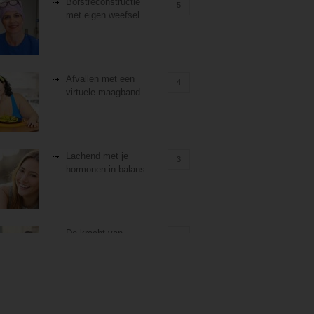
Borstreconstructie
5
met eigen weefsel
Afvallen met een
4
virtuele maagband
Lachend met je
3
hormonen in balans
De kracht van
3
zelfreflectie
Stiefouderschap en
3