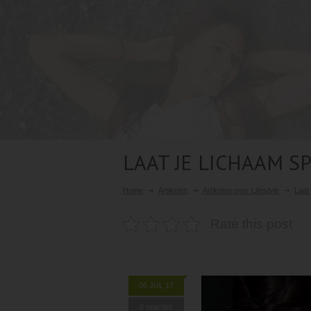
LAAT JE LICHAAM S
Home
Artikelen
Artikelen over Lifestyle
Laat
Rate this post
06 JUL 17
0 reacties