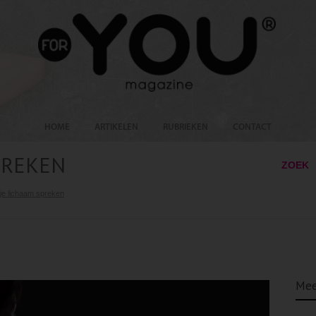
HOME
ARTIKELEN
RUBRIEKEN
CONTACT
PREKEN
ZOEK
 je lichaam spreken
Mee