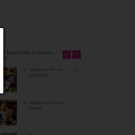
st besproken artikelen
Vernieuw jezelf met
11
mindfulness
Stappen maken in je
7
carrière!