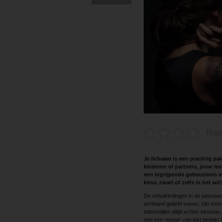
Rat
Je lichaam is een prachtig pa
kinderen of partners, jouw lev
een ingrijpende gebeurtenis in
kleur, zwart of zelfs in het wit!
De ontwikkelingen in de tattoowere
armband geliefd waren, zijn mom
tattoostijlen altijd echter bestaa
met een ‘mouw’ van inkt bedekt is