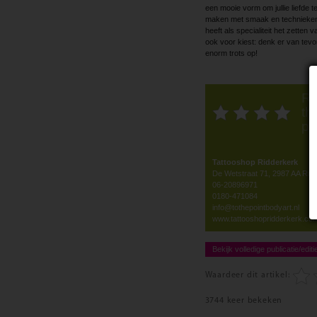
een mooie vorm om jullie liefde t
maken met smaak en technieken. D
heeft als specialiteit het zette
ook voor kiest: denk er van tevo
enorm trots op!
Ra
thi
po
Tattooshop Ridderkerk
De Wetstraat 71, 2987 AA Rid
06-20896971
0180-471084
info@tothepointbodyart.nl
www.tattooshopridderkerk.co
Bekijk volledige publicatie/editi
Waardeer dit artikel:
3744 keer bekeken