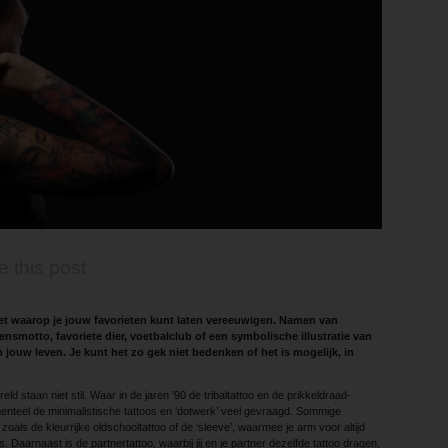
e this post
let waarop je jouw favorieten kunt laten vereeuwigen. Namen van
ensmotto, favoriete dier, voetbalclub of een symbolische illustratie van
 jouw leven. Je kunt het zo gek niet bedenken of het is mogelijk, in
ld staan niet stil. Waar in de jaren ’90 de tribaltattoo en de prikkeldraad­
enteel de minimalistische tattoos en ‘dotwerk’ veel gevraagd. Sommige
n, zoals de kleurrijke oldschooltattoo of de ‘sleeve’, waarmee je arm voor altijd
. Daarnaast is de partnertattoo, waarbij jij en je partner dezelfde tattoo dragen,